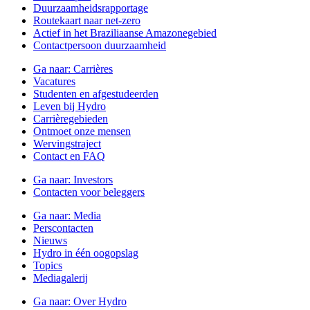
Duurzaamheidsrapportage
Routekaart naar net-zero
Actief in het Braziliaanse Amazonegebied
Contactpersoon duurzaamheid
Ga naar:
Carrières
Vacatures
Studenten en afgestudeerden
Leven bij Hydro
Carrièregebieden
Ontmoet onze mensen
Wervingstraject
Contact en FAQ
Ga naar:
Investors
Contacten voor beleggers
Ga naar:
Media
Perscontacten
Nieuws
Hydro in één oogopslag
Topics
Mediagalerij
Ga naar:
Over Hydro