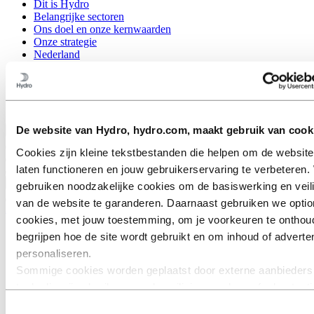
Dit is Hydro
Belangrijke sectoren
Ons doel en onze kernwaarden
Onze strategie
Nederland
België
Luxemburg
Inkoop
Verhalen van Hydro
De website van Hydro, hydro.com, maakt gebruik van cook
Terug naar hoofdmenu
Cookies zijn kleine tekstbestanden die helpen om de website
laten functioneren en jouw gebruikerservaring te verbeteren. 
Sluiten
gebruiken noodzakelijke cookies om de basiswerking en veil
van de website te garanderen. Daarnaast gebruiken we optio
Aluminium
cookies, met jouw toestemming, om je voorkeuren te onthou
Producten
begrijpen hoe de site wordt gebruikt en om inhoud of adverten
Branches waarin we actief zijn
personaliseren.
Automobiel
Sommige cookies worden geplaatst door externe aanbieders
Bouw & constructie
Schepen en offshore
tools die wij gebruiken voor beveiliging, analyse of advertent
Transport
derden kunnen informatie die zij via jouw gebruik van onze w
Toestemmingsselectie
HVACR