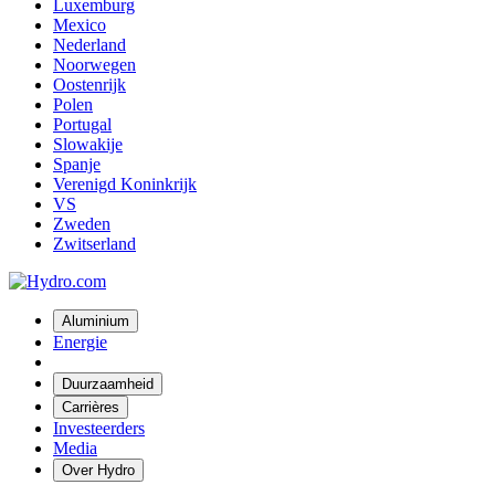
Luxemburg
Mexico
Nederland
Noorwegen
Oostenrijk
Polen
Portugal
Slowakije
Spanje
Verenigd Koninkrijk
VS
Zweden
Zwitserland
Aluminium
Energie
Duurzaamheid
Carrières
Investeerders
Media
Over Hydro