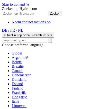
Skip to content
↘
Zoeken op Hydro.com
Zoeken
Neem contact met ons op
DE
/
FR
/
NL
U bent nu op onze Luxemburg site
Choose preferred language
Global
Argentinië
België
Brazilië
Canada
Denemarken
Duitsland
Estland
Finland
Frankrijk
Hongarije
Italië
Litouwen