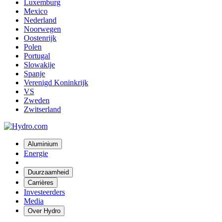
Luxemburg
Mexico
Nederland
Noorwegen
Oostenrijk
Polen
Portugal
Slowakije
Spanje
Verenigd Koninkrijk
VS
Zweden
Zwitserland
Aluminium
Energie
Duurzaamheid
Carrières
Investeerders
Media
Over Hydro