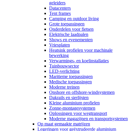
geleiders
Datacenters
Tent frames
Camping en outdoor living
Grote toepassingen
Onderdelen voor fietsen
Elektrische laadpalen
Shows en evenementen
Vriesplaten
Heatsink profielen voor machinale
bewerking
Verwarmings- en koelinstallaties
Tuinbouwsector
LED-verlichting
Maritieme toepassingen
Medische toepassingen
Moderne treinen
Onshore en offshore-windsystemen
Dakrails en sierlijsten
Kleine aluminium profielen
Zonne-montagesystemen
Oplossingen voor wegtransport
Moderne magazijnen en transportsystemen
Op maat gemaakte matrijzen
Legeringen voor geëxtrudeerde aluminium