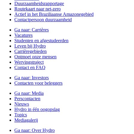
Duurzaamheidsrapportage
Routekaart naar net-zero
Actief in het Braziliaanse Amazonegebied
Contactpersoon duurzaamheid
Ga naar:
Carrières
Vacatures
Studenten en afgestudeerden
Leven bij Hydro
Carrièregebieden
Ontmoet onze mensen
Wervingstraject
Contact en FAQ
Ga naar:
Investors
Contacten voor beleggers
Ga naar:
Media
Perscontacten
Nieuws
Hydro in één oogopslag
Topics
Mediagalerij
Ga naar:
Over Hydro