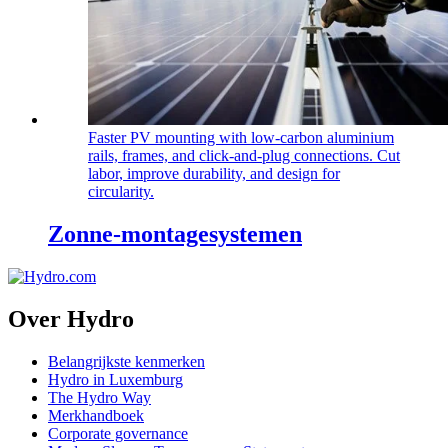
Faster PV mounting with low‑carbon aluminium
rails, frames, and click‑and‑plug connections. Cut
labor, improve durability, and design for
circularity.
Zonne-montagesystemen
Over Hydro
Belangrijkste kenmerken
Hydro in Luxemburg
The Hydro Way
Merkhandboek
Corporate governance