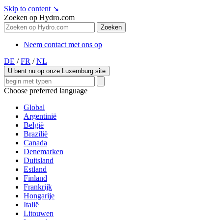
Skip to content
↘
Zoeken op Hydro.com
Zoeken
Neem contact met ons op
DE
/
FR
/
NL
U bent nu op onze Luxemburg site
Choose preferred language
Global
Argentinië
België
Brazilië
Canada
Denemarken
Duitsland
Estland
Finland
Frankrijk
Hongarije
Italië
Litouwen