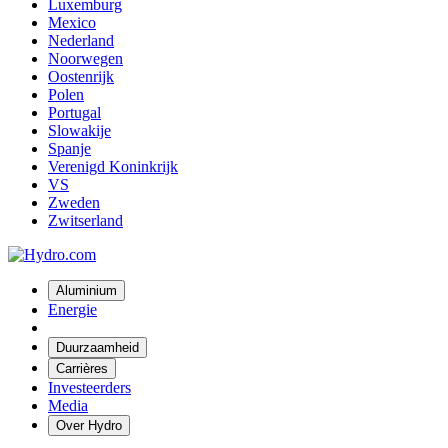
Luxemburg
Mexico
Nederland
Noorwegen
Oostenrijk
Polen
Portugal
Slowakije
Spanje
Verenigd Koninkrijk
VS
Zweden
Zwitserland
Aluminium
Energie
Duurzaamheid
Carrières
Investeerders
Media
Over Hydro