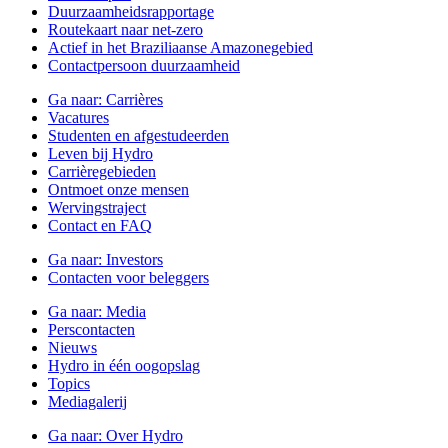
Duurzaamheidsrapportage
Routekaart naar net-zero
Actief in het Braziliaanse Amazonegebied
Contactpersoon duurzaamheid
Ga naar:
Carrières
Vacatures
Studenten en afgestudeerden
Leven bij Hydro
Carrièregebieden
Ontmoet onze mensen
Wervingstraject
Contact en FAQ
Ga naar:
Investors
Contacten voor beleggers
Ga naar:
Media
Perscontacten
Nieuws
Hydro in één oogopslag
Topics
Mediagalerij
Ga naar:
Over Hydro