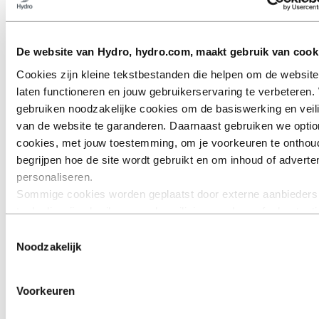
De website van Hydro, hydro.com, maakt gebruik van cook
Cookies zijn kleine tekstbestanden die helpen om de website
laten functioneren en jouw gebruikerservaring te verbeteren. 
gebruiken noodzakelijke cookies om de basiswerking en veil
van de website te garanderen. Daarnaast gebruiken we optio
Lichtmasten
cookies, met jouw toestemming, om je voorkeuren te onthou
begrijpen hoe de site wordt gebruikt en om inhoud of adverten
personaliseren.
Sommige cookies worden geplaatst door externe aanbieders
tools die wij gebruiken voor beveiliging, analyse of advertent
derden kunnen informatie die zij via jouw gebruik van onze w
Toestemmingsselectie
verzamelen, combineren met andere informatie die je aan he
Noodzakelijk
verstrekt of die zij hebben verzameld via jouw gebruik van h
diensten. De derde partij die wordt vermeld als verantwoordel
Voorkeuren
een third‑party cookie is de Verwerkingsverantwoordelijke v
persoonsgegevens die door hun respectieve cookies worden