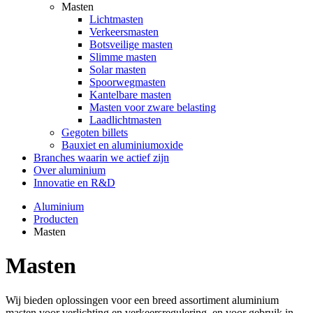
Masten
Lichtmasten
Verkeersmasten
Botsveilige masten
Slimme masten
Solar masten
Spoorwegmasten
Kantelbare masten
Masten voor zware belasting
Laadlichtmasten
Gegoten billets
Bauxiet en aluminiumoxide
Branches waarin we actief zijn
Over aluminium
Innovatie en R&D
Aluminium
Producten
Masten
Masten
Wij bieden oplossingen voor een breed assortiment aluminium
masten voor verlichting en verkeersregulering, en voor gebruik in