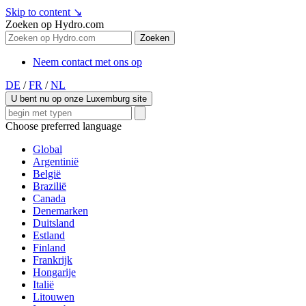
Skip to content
↘
Zoeken op Hydro.com
Zoeken
Neem contact met ons op
DE
/
FR
/
NL
U bent nu op onze Luxemburg site
Choose preferred language
Global
Argentinië
België
Brazilië
Canada
Denemarken
Duitsland
Estland
Finland
Frankrijk
Hongarije
Italië
Litouwen