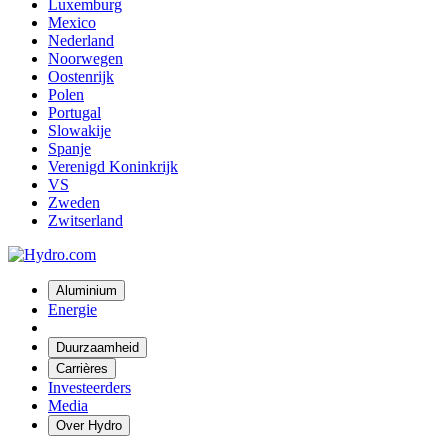
Luxemburg
Mexico
Nederland
Noorwegen
Oostenrijk
Polen
Portugal
Slowakije
Spanje
Verenigd Koninkrijk
VS
Zweden
Zwitserland
Aluminium
Energie
Duurzaamheid
Carrières
Investeerders
Media
Over Hydro