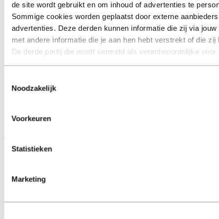
de site wordt gebruikt en om inhoud of advertenties te person
Belangrijkste kenmerken
Sommige cookies worden geplaatst door externe aanbieders va
Hydro in Luxemburg
The Hydro Way
advertenties. Deze derden kunnen informatie die zij via jo
Merkhandboek
met andere informatie die je aan hen hebt verstrekt of die z
Corporate governance
De derde partij die wordt vermeld als verantwoordelijke voor 
Modern Slavery Transparency Statement
Website cookies
Verwerkingsverantwoordelijke voor de persoonsgegevens die
de lijst hieronder kun je zien welke derden dit zijn.
Toestemmingsselectie
Contact
Noodzakelijk
Neem contact met ons op
Contactpersonen media
Voorkeuren
Contactpersonen investeerdersrelaties
Volg ons
Statistieken
Instagram
Marketing
Facebook