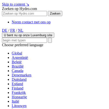
Skip to content
↘
Zoeken op Hydro.com
Zoeken
Neem contact met ons op
DE
/
FR
/
NL
U bent nu op onze Luxemburg site
Choose preferred language
Global
Argentinië
België
Brazilië
Canada
Denemarken
Duitsland
Estland
Finland
Frankrijk
Hongarije
Italië
Litouwen