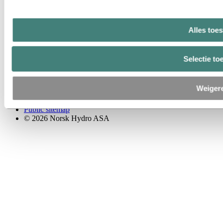
LinkedIn
YouTube
Alles toe
Shapes
Selectie to
Leveranciers
Privacy
Algemene voorwaarden
Weiger
Hydro AlertLine
Toegankelijkheid
Public sitemap
© 2026 Norsk Hydro ASA