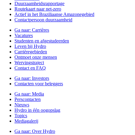
Duurzaamheidsrapportage
Routekaart naar net-zero
Actief in het Braziliaanse Amazonegebied
Contactpersoon duurzaamheid
Ga naar:
Carrières
Vacatures
Studenten en afgestudeerden
Leven bij Hydro
Carrièregebieden
Ontmoet onze mensen
Wervingstraject
Contact en FAQ
Ga naar:
Investors
Contacten voor beleggers
Ga naar:
Media
Perscontacten
Nieuws
Hydro in één oogopslag
Topics
Mediagalerij
Ga naar:
Over Hydro