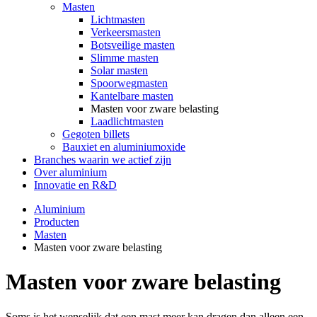
Masten
Lichtmasten
Verkeersmasten
Botsveilige masten
Slimme masten
Solar masten
Spoorwegmasten
Kantelbare masten
Masten voor zware belasting
Laadlichtmasten
Gegoten billets
Bauxiet en aluminiumoxide
Branches waarin we actief zijn
Over aluminium
Innovatie en R&D
Aluminium
Producten
Masten
Masten voor zware belasting
Masten voor zware belasting
Soms is het wenselijk dat een mast meer kan dragen dan alleen een