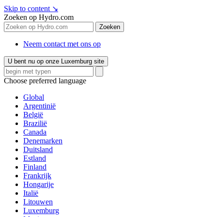
Skip to content
↘
Zoeken op Hydro.com
Zoeken
Neem contact met ons op
U bent nu op onze Luxemburg site
Choose preferred language
Global
Argentinië
België
Brazilië
Canada
Denemarken
Duitsland
Estland
Finland
Frankrijk
Hongarije
Italië
Litouwen
Luxemburg