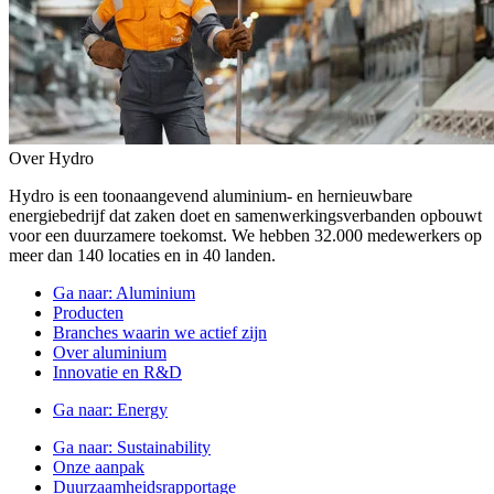
Over Hydro
Hydro is een toonaangevend aluminium- en hernieuwbare
energiebedrijf dat zaken doet en samenwerkingsverbanden opbouwt
voor een duurzamere toekomst. We hebben 32.000 medewerkers op
meer dan 140 locaties en in 40 landen.
Ga naar:
Aluminium
Producten
Branches waarin we actief zijn
Over aluminium
Innovatie en R&D
Ga naar:
Energy
Ga naar:
Sustainability
Onze aanpak
Duurzaamheidsrapportage