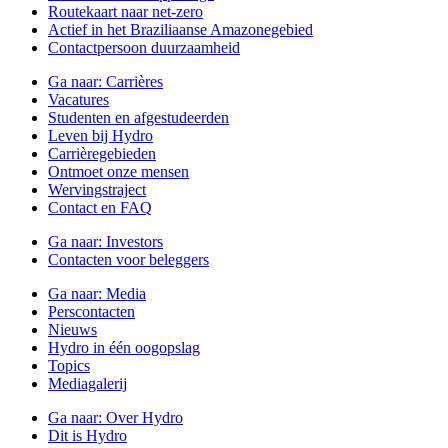
Routekaart naar net-zero
Actief in het Braziliaanse Amazonegebied
Contactpersoon duurzaamheid
Ga naar:
Carrières
Vacatures
Studenten en afgestudeerden
Leven bij Hydro
Carrièregebieden
Ontmoet onze mensen
Wervingstraject
Contact en FAQ
Ga naar:
Investors
Contacten voor beleggers
Ga naar:
Media
Perscontacten
Nieuws
Hydro in één oogopslag
Topics
Mediagalerij
Ga naar:
Over Hydro
Dit is Hydro