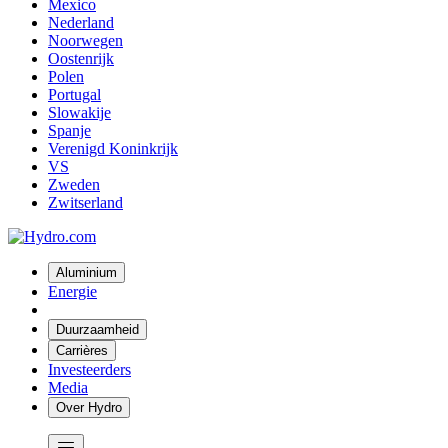
Mexico
Nederland
Noorwegen
Oostenrijk
Polen
Portugal
Slowakije
Spanje
Verenigd Koninkrijk
VS
Zweden
Zwitserland
Aluminium
Energie
Duurzaamheid
Carrières
Investeerders
Media
Over Hydro