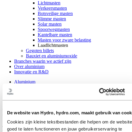
Lichtmasten
Verkeersmasten
Botsveilige masten
Slimme masten
Solar masten
Spoorwegmasten
Kantelbare masten
Masten voor zware belasting
Laadlichtmasten
Gegoten billets
Bauxiet en aluminiumoxide
Branches waarin we actief zijn
Over aluminium
Innovatie en R&D
Aluminium
Producten
Masten
Laadlichtmasten
Laadlichtmasten
De website van Hydro, hydro.com, maakt gebruik van cook
Cookies zijn kleine tekstbestanden die helpen om de website
Onze openbare ruimtes raken steeds voller met allerlei objecten.
goed te laten functioneren en jouw gebruikerservaring te
Voorbeelden vanuit het perspectief van masten: laadstations,