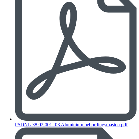
PSDNL.38.02.001.r03 Aluminium bebordingsmasten.pdf