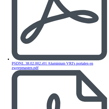
PSDNL.38.02.002.r01 Aluminium VRI's portalen en
zweepmasten.pdf