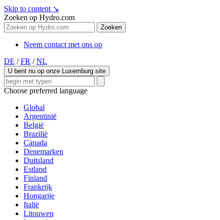
Skip to content
↘
Zoeken op Hydro.com
Zoeken
Neem contact met ons op
DE
/
FR
/
NL
U bent nu op onze Luxemburg site
Choose preferred language
Global
Argentinië
België
Brazilië
Canada
Denemarken
Duitsland
Estland
Finland
Frankrijk
Hongarije
Italië
Litouwen