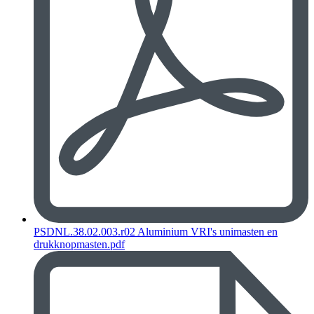
PSDNL.38.02.003.r02 Aluminium VRI's unimasten en
drukknopmasten.pdf