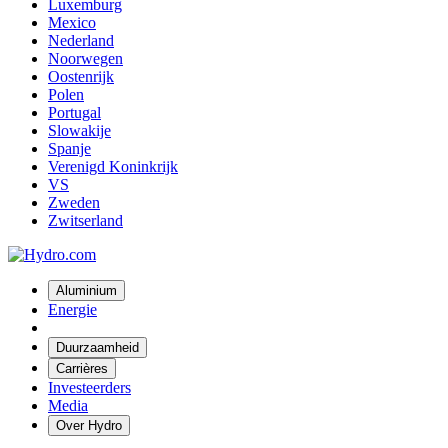
Luxemburg
Mexico
Nederland
Noorwegen
Oostenrijk
Polen
Portugal
Slowakije
Spanje
Verenigd Koninkrijk
VS
Zweden
Zwitserland
Aluminium
Energie
Duurzaamheid
Carrières
Investeerders
Media
Over Hydro