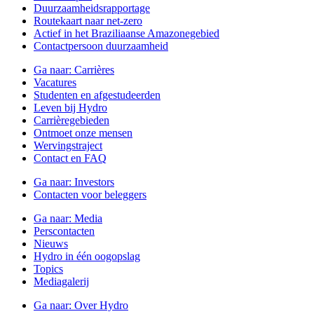
Duurzaamheidsrapportage
Routekaart naar net-zero
Actief in het Braziliaanse Amazonegebied
Contactpersoon duurzaamheid
Ga naar:
Carrières
Vacatures
Studenten en afgestudeerden
Leven bij Hydro
Carrièregebieden
Ontmoet onze mensen
Wervingstraject
Contact en FAQ
Ga naar:
Investors
Contacten voor beleggers
Ga naar:
Media
Perscontacten
Nieuws
Hydro in één oogopslag
Topics
Mediagalerij
Ga naar:
Over Hydro