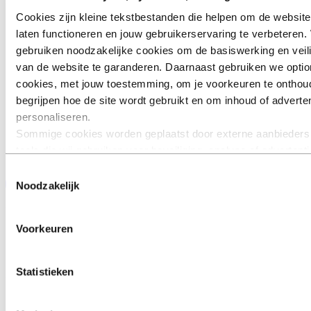
Cookies zijn kleine tekstbestanden die helpen om de website
laten functioneren en jouw gebruikerservaring te verbeteren. 
gebruiken noodzakelijke cookies om de basiswerking en veil
van de website te garanderen. Daarnaast gebruiken we optio
cookies, met jouw toestemming, om je voorkeuren te onthou
begrijpen hoe de site wordt gebruikt en om inhoud of adverten
personaliseren.
Sommige cookies worden geplaatst door externe aanbieders
tools die wij gebruiken voor beveiliging, analyse of advertent
derden kunnen informatie die zij via jouw gebruik van onze w
Toestemmingsselectie
verzamelen, combineren met andere informatie die je aan he
Noodzakelijk
verstrekt of die zij hebben verzameld via jouw gebruik van h
Verkeersregeling
diensten. De derde partij die wordt vermeld als verantwoordel
Voorkeuren
een third‑party cookie is de Verwerkingsverantwoordelijke v
Omdat het verkeer op onze wegen en in de openbare
persoonsgegevens die door hun respectieve cookies worden
ruimte blijft groeien, is verkeersregeling van belang voor
verzameld. In de lijst hieronder kun je zien welke derden dit z
Statistieken
het verhogen van de veiligheid. Hierbij is een belangrijke
rol weggelegd voor verkeersregelinstallaties (VRIs).