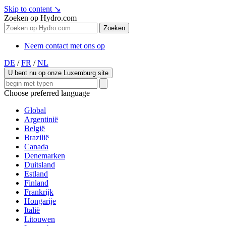
Skip to content
↘
Zoeken op Hydro.com
Zoeken
Neem contact met ons op
DE
/
FR
/
NL
U bent nu op onze Luxemburg site
Choose preferred language
Global
Argentinië
België
Brazilië
Canada
Denemarken
Duitsland
Estland
Finland
Frankrijk
Hongarije
Italië
Litouwen