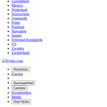
Luxemburg
Mexico
Nederland
Noorwegen
Oostenrijk
Polen
Portugal
Slowakije
Spanje
Verenigd Koninkrijk
VS
Zweden
Zwitserland
Aluminium
Energie
Duurzaamheid
Carrières
Investeerders
Media
Over Hydro