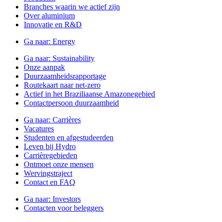
Branches waarin we actief zijn
Over aluminium
Innovatie en R&D
Ga naar:
Energy
Ga naar:
Sustainability
Onze aanpak
Duurzaamheidsrapportage
Routekaart naar net-zero
Actief in het Braziliaanse Amazonegebied
Contactpersoon duurzaamheid
Ga naar:
Carrières
Vacatures
Studenten en afgestudeerden
Leven bij Hydro
Carrièregebieden
Ontmoet onze mensen
Wervingstraject
Contact en FAQ
Ga naar:
Investors
Contacten voor beleggers