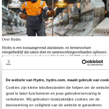
Over Hydro
Hydro is een toonaangevend aluminium- en hernieuwbare
energiebedrijf dat zaken doet en samenwerkingsverbanden opbouwt
voor een duurzamere toekomst. We hebben 32.000 medewerkers op
meer dan 140 locaties en in 40 landen.
Ga naar:
Aluminium
Producten
Branches waarin we actief zijn
De website van Hydro, hydro.com, maakt gebruik van cook
Over aluminium
Innovatie en R&D
Cookies zijn kleine tekstbestanden die helpen om de website
goed te laten functioneren en jouw gebruikerservaring te
Ga naar:
Energy
verbeteren. Wij gebruiken noodzakelijke cookies om de
Ga naar:
Sustainability
basiswerking en veiligheid van de website te garanderen.
Onze aanpak