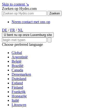
Skip to content
↘
Zoeken op Hydro.com
Zoeken
Neem contact met ons op
DE
/
FR
/
NL
U bent nu op onze Luxemburg site
Choose preferred language
Global
Argentinië
België
Brazilië
Canada
Denemarken
Duitsland
Estland
Finland
Frankrijk
Hongarije
Italië
Litouwen