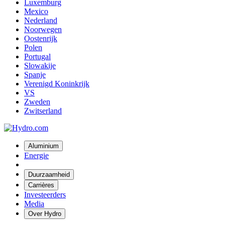
Luxemburg
Mexico
Nederland
Noorwegen
Oostenrijk
Polen
Portugal
Slowakije
Spanje
Verenigd Koninkrijk
VS
Zweden
Zwitserland
Aluminium
Energie
Duurzaamheid
Carrières
Investeerders
Media
Over Hydro