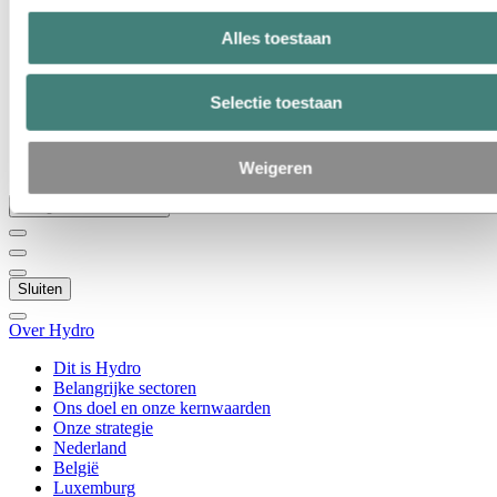
Dit is Hydro
Belangrijke sectoren
Alles toestaan
Ons doel en onze kernwaarden
Onze strategie
Nederland
Selectie toestaan
België
Luxemburg
Inkoop
Verhalen van Hydro
Weigeren
Terug naar hoofdmenu
Sluiten
Over Hydro
Dit is Hydro
Belangrijke sectoren
Ons doel en onze kernwaarden
Onze strategie
Nederland
België
Luxemburg