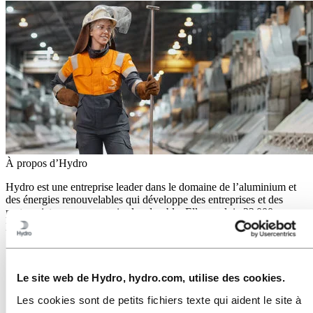
À propos d’Hydro
Hydro est une entreprise leader dans le domaine de l’aluminium et
des énergies renouvelables qui développe des entreprises et des
partenariats pour un avenir plus durable. Elle emploie 32 000
personnes dans plus de 140 sites et 40 pays.
Accédez à :
Aluminium
Produits
Nous sommes au service des industries
Le site web de Hydro, hydro.com, utilise des cookies.
À propos de l'aluminium
Innovation et R&D
Les cookies sont de petits fichiers texte qui aident le site à