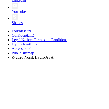
LinkedIn
YouTube
Shapes
Fournisseurs
Confidentialité
Legal Notice: Terms and Conditions
Hydro AlertLine
Accessibilité
Public sitemap
© 2026 Norsk Hydro ASA