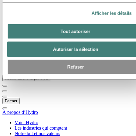
Galerie multimédia
Accédez à :
À propos d’Hydro
Afficher les détails
Voici Hydro
Les industries qui comptent
Notre but et nos valeurs
Tout autoriser
Notre stratégie
Belgique
Pays-Bas
Autoriser la sélection
Luxembourg
Corporate governance
Approvisionnement
Refuser
Les articles d’Hydro
Retour au menu principal
Fermer
À propos d’Hydro
Voici Hydro
Les industries qui comptent
Notre but et nos valeurs