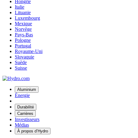
Hongrie
Italie
Lituanie
Luxembourg
Mexique
Norvège
Pays-Bas
Pologne
Portugal
Royaume-Uni
Slovaquie
Suède
Suisse
Aluminium
Énergie
Durabilité
Carrières
Investisseurs
Médias
À propos d’Hydro