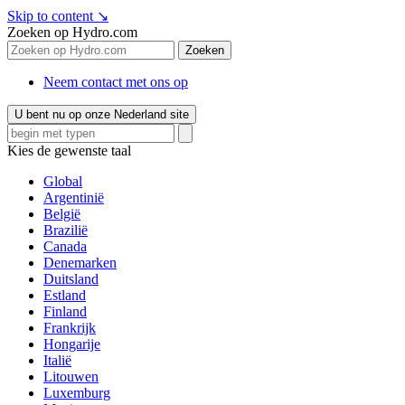
Skip to content
↘
Zoeken op Hydro.com
Zoeken
Neem contact met ons op
U bent nu op onze Nederland site
Kies de gewenste taal
Global
Argentinië
België
Brazilië
Canada
Denemarken
Duitsland
Estland
Finland
Frankrijk
Hongarije
Italië
Litouwen
Luxemburg