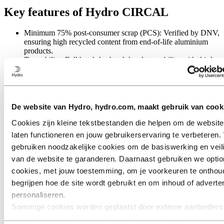
Key features of Hydro CIRCAL
Minimum 75% post-consumer scrap (PCS): Verified by DNV,
ensuring high recycled content from end-of-life aluminium
products.
Traceability: Full batch-by-batch level traceability with third-
party verification.
Low-carbon footprint
Extrusion ingot: 1.9 kg CO₂e/kg aluminium (verified by an
EPD)
Foundry alloys: EPD in development; expected to reflect low-
De website van Hydro, hydro.com, maakt gebruik van cook
carbon performance
Cookies zijn kleine tekstbestanden die helpen om de website
Produced at an ASI certified plant
laten functioneren en jouw gebruikerservaring te verbeteren. 
gebruiken noodzakelijke cookies om de basiswerking en veil
van de website te garanderen. Daarnaast gebruiken we optio
cookies, met jouw toestemming, om je voorkeuren te onthou
begrijpen hoe de site wordt gebruikt en om inhoud of adverten
personaliseren.
Sommige cookies worden geplaatst door externe aanbieders
tools die wij gebruiken voor beveiliging, analyse of advertent