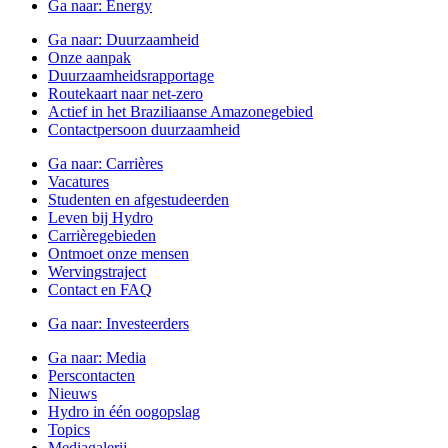
Ga naar:
Energy
Ga naar:
Duurzaamheid
Onze aanpak
Duurzaamheidsrapportage
Routekaart naar net-zero
Actief in het Braziliaanse Amazonegebied
Contactpersoon duurzaamheid
Ga naar:
Carrières
Vacatures
Studenten en afgestudeerden
Leven bij Hydro
Carrièregebieden
Ontmoet onze mensen
Wervingstraject
Contact en FAQ
Ga naar:
Investeerders
Ga naar:
Media
Perscontacten
Nieuws
Hydro in één oogopslag
Topics
Mediagalerij