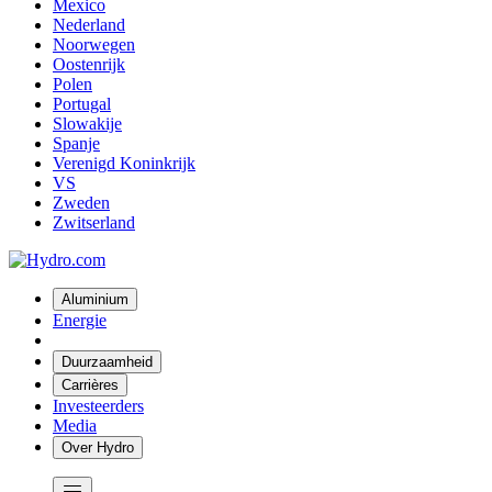
Mexico
Nederland
Noorwegen
Oostenrijk
Polen
Portugal
Slowakije
Spanje
Verenigd Koninkrijk
VS
Zweden
Zwitserland
Aluminium
Energie
Duurzaamheid
Carrières
Investeerders
Media
Over Hydro