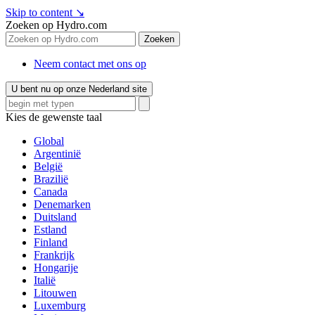
Skip to content
↘
Zoeken op Hydro.com
Zoeken
Neem contact met ons op
U bent nu op onze Nederland site
Kies de gewenste taal
Global
Argentinië
België
Brazilië
Canada
Denemarken
Duitsland
Estland
Finland
Frankrijk
Hongarije
Italië
Litouwen
Luxemburg