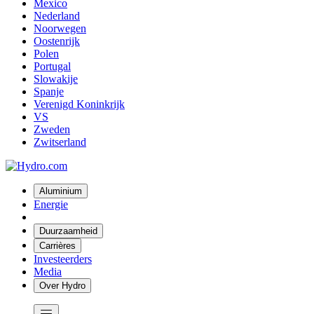
Mexico
Nederland
Noorwegen
Oostenrijk
Polen
Portugal
Slowakije
Spanje
Verenigd Koninkrijk
VS
Zweden
Zwitserland
Aluminium
Energie
Duurzaamheid
Carrières
Investeerders
Media
Over Hydro