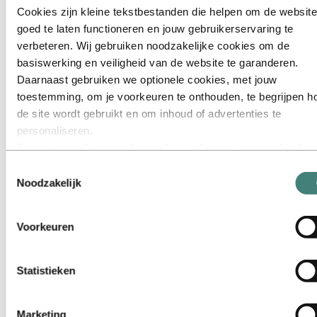
Communicatie
Cookies zijn kleine tekstbestanden die helpen om de website
Duurzaamheid
Engineering
goed te laten functioneren en jouw gebruikerservaring te
Financiën en boekhouding
verbeteren. Wij gebruiken noodzakelijke cookies om de
Gezondheid, Veiligheid en Milieu (HSE)
basiswerking en veiligheid van de website te garanderen.
Informatietechnologie
Inkoop
Daarnaast gebruiken we optionele cookies, met jouw
Juridisch
toestemming, om je voorkeuren te onthouden, te begrijpen h
Onderhoud
de site wordt gebruikt en om inhoud of advertenties te
Onderzoek en ontwikkeling
Personeelszaken
personaliseren.
Portfoliomanagement en handel
Sommige cookies worden geplaatst door externe aanbieders
Procesoptimalisatie
van tools die wij gebruiken voor beveiliging, analyse of
Productie
Toestemmingsselectie
Projectmanagement
advertenties. Deze derden kunnen informatie die zij via jouw
Noodzakelijk
Strategie en bedrijfsontwikkeling
gebruik van onze website verzamelen, combineren met ande
Supply chain management
informatie die je aan hen hebt verstrekt of die zij hebben
Verkoop en marketing
Voorkeuren
Ontmoet onze mensen
verzameld via jouw gebruik van hun diensten. De derde partij
Wervingstraject
wordt vermeld als verantwoordelijke voor een third‑party coo
Contact en FAQ
is de Verwerkingsverantwoordelijke voor de persoonsgegev
Statistieken
Carrières
die door hun respectieve cookies worden verzameld. In de lij
Carrièregebieden
hieronder kun je zien welke derden dit zijn.
Portfoliomanagement en handel
Marketing