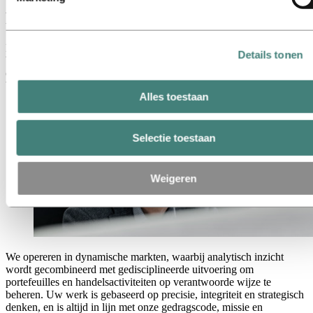
Portfoliomanagement en handel
Portfoliomanagement en handel spelen een sleutelrol binnen Hydro
Details tonen
bij het beheren van financiële en fysieke marktposities, het
optimaliseren van waardecreatie en het ondersteunen van
besluitvorming op basis van risico-afwegingen.
Alles toestaan
Selectie toestaan
Weigeren
We opereren in dynamische markten, waarbij analytisch inzicht
wordt gecombineerd met gedisciplineerde uitvoering om
portefeuilles en handelsactiviteiten op verantwoorde wijze te
beheren. Uw werk is gebaseerd op precisie, integriteit en strategisch
denken, en is altijd in lijn met onze gedragscode, missie en