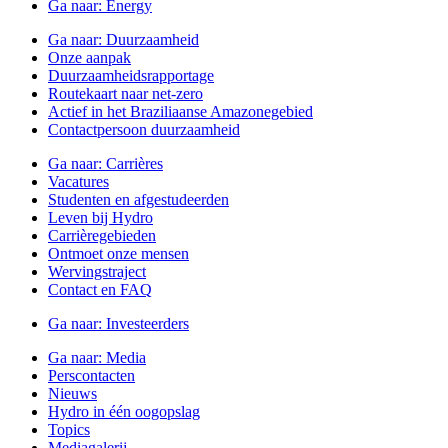
Ga naar:
Energy
Ga naar:
Duurzaamheid
Onze aanpak
Duurzaamheidsrapportage
Routekaart naar net-zero
Actief in het Braziliaanse Amazonegebied
Contactpersoon duurzaamheid
Ga naar:
Carrières
Vacatures
Studenten en afgestudeerden
Leven bij Hydro
Carrièregebieden
Ontmoet onze mensen
Wervingstraject
Contact en FAQ
Ga naar:
Investeerders
Ga naar:
Media
Perscontacten
Nieuws
Hydro in één oogopslag
Topics
Mediagalerij