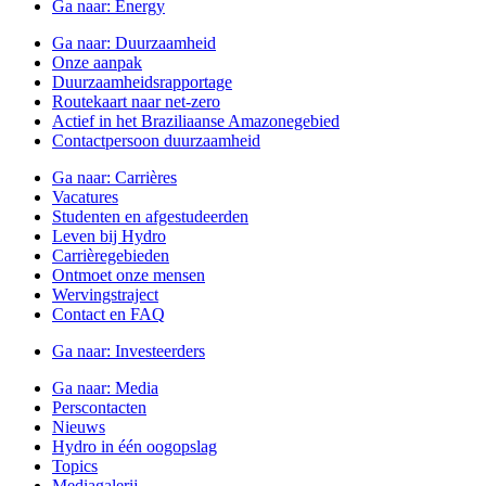
Ga naar:
Energy
Ga naar:
Duurzaamheid
Onze aanpak
Duurzaamheidsrapportage
Routekaart naar net-zero
Actief in het Braziliaanse Amazonegebied
Contactpersoon duurzaamheid
Ga naar:
Carrières
Vacatures
Studenten en afgestudeerden
Leven bij Hydro
Carrièregebieden
Ontmoet onze mensen
Wervingstraject
Contact en FAQ
Ga naar:
Investeerders
Ga naar:
Media
Perscontacten
Nieuws
Hydro in één oogopslag
Topics
Mediagalerij