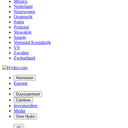
Mexico
Nederland
Noorwegen
Oostenrijk
Polen
Portugal
Slowakije
Spanje
Verenigd Koninkrijk
VS
Zweden
Zwitserland
Aluminium
Energie
Duurzaamheid
Carrières
Investeerders
Media
Over Hydro