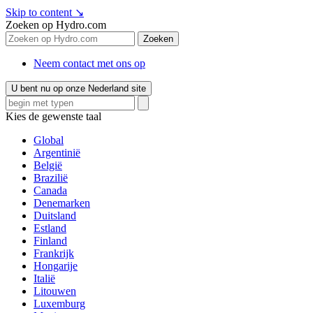
Skip to content
↘
Zoeken op Hydro.com
Zoeken
Neem contact met ons op
U bent nu op onze Nederland site
Kies de gewenste taal
Global
Argentinië
België
Brazilië
Canada
Denemarken
Duitsland
Estland
Finland
Frankrijk
Hongarije
Italië
Litouwen
Luxemburg