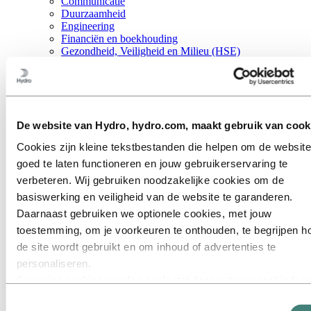
Communicatie
Duurzaamheid
Engineering
Financiën en boekhouding
Gezondheid, Veiligheid en Milieu (HSE)
Informatietechnologie
Inkoop
Juridisch
Onderhoud
Onderzoek en ontwikkeling
De website van Hydro, hydro.com, maakt gebruik van cook
Personeelszaken
Portfoliomanagement en handel
Cookies zijn kleine tekstbestanden die helpen om de website
Procesoptimalisatie
goed te laten functioneren en jouw gebruikerservaring te
Productie
Projectmanagement
verbeteren. Wij gebruiken noodzakelijke cookies om de
Strategie en bedrijfsontwikkeling
basiswerking en veiligheid van de website te garanderen.
Supply chain management
Daarnaast gebruiken we optionele cookies, met jouw
Verkoop en marketing
Ontmoet onze mensen
toestemming, om je voorkeuren te onthouden, te begrijpen h
Wervingstraject
de site wordt gebruikt en om inhoud of advertenties te
Contact en FAQ
personaliseren.
Carrières
Sommige cookies worden geplaatst door externe aanbieders
Carrièregebieden
van tools die wij gebruiken voor beveiliging, analyse of
Strategie en bedrijfsontwikkeling
Toestemmingsselectie