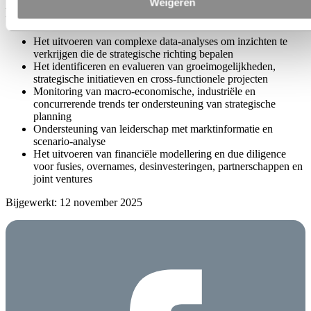
Weigeren
Als onderdeel van ons strategie- en bedrijfsontwikkelingsteam kunt
u onder meer de volgende verantwoordelijkheden hebben:
Het uitvoeren van complexe data-analyses om inzichten te
verkrijgen die de strategische richting bepalen
Het identificeren en evalueren van groeimogelijkheden,
strategische initiatieven en cross-functionele projecten
Monitoring van macro-economische, industriële en
concurrerende trends ter ondersteuning van strategische
planning
Ondersteuning van leiderschap met marktinformatie en
scenario-analyse
Het uitvoeren van financiële modellering en due diligence
voor fusies, overnames, desinvesteringen, partnerschappen en
joint ventures
Bijgewerkt: 12 november 2025