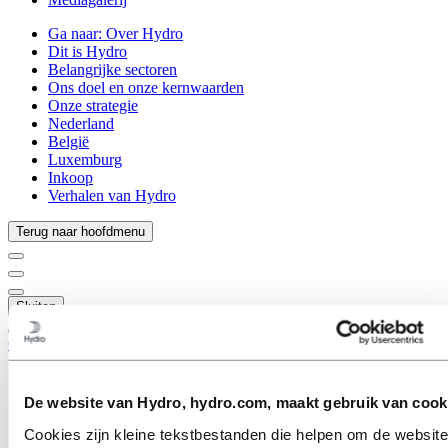
Ga naar:
Over Hydro
Dit is Hydro
Belangrijke sectoren
Ons doel en onze kernwaarden
Onze strategie
Nederland
België
Luxemburg
Inkoop
Verhalen van Hydro
Terug naar hoofdmenu
Sluiten
Carrières
Vacatures
Studenten en afgestudeerden
De website van Hydro, hydro.com, maakt gebruik van cook
Leven bij Hydro
Carrièregebieden
Cookies zijn kleine tekstbestanden die helpen om de website