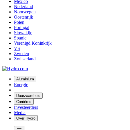
Mexico
Nederland
Noorwegen
Oostenrijk
Polen
Portugal
Slowakije
Spanje
Verenigd Koninkrijk
VS
Zweden
Zwitserland
Aluminium
Energie
Duurzaamheid
Carrières
Investeerders
Media
Over Hydro