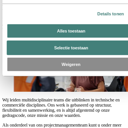
Projectmanagement
Details tonen
Projectmanagement bij Hydro zorgt ervoor dat bouwprojecten en
complexe initiatieven veilig, effectief, op tijd, binnen de scope en
binnen het budget worden gerealiseerd.
Alles toestaan
Selectie toestaan
Weigeren
Wij leiden multidisciplinaire teams die uitblinken in technische en
commerciële disciplines. Ons werk is gebaseerd op structuur,
flexibiliteit en samenwerking, en is altijd afgestemd op onze
gedragscode, onze missie en onze waarden.
Als onderdeel van ons projectmanagementteam kunt u onder meer