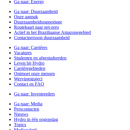
Ga naar:
Energy
Ga naar:
Duurzaamheid
Onze aanpak
Duurzaamheidsrapportage
Routekaart naar net-zero
Actief in het Braziliaanse Amazonegebied
Contactpersoon duurzaamheid
Ga naar:
Carrières
Vacatures
Studenten en afgestudeerden
Leven bij Hydro
Carrièregebieden
Ontmoet onze mensen
Wervingstraject
Contact en FAQ
Ga naar:
Investeerders
Ga naar:
Media
Perscontacten
Nieuws
Hydro in één oogopslag
Topics
Mediagalerij