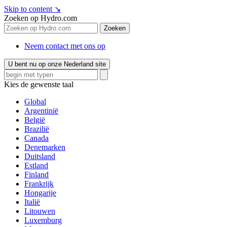
Skip to content
↘
Zoeken op Hydro.com
Zoeken
Neem contact met ons op
U bent nu op onze Nederland site
Kies de gewenste taal
Global
Argentinië
België
Brazilië
Canada
Denemarken
Duitsland
Estland
Finland
Frankrijk
Hongarije
Italië
Litouwen
Luxemburg