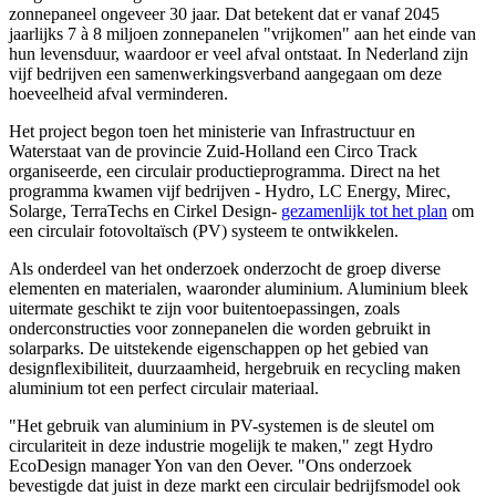
zonnepaneel ongeveer 30 jaar. Dat betekent dat er vanaf 2045
jaarlijks 7 à 8 miljoen zonnepanelen "vrijkomen" aan het einde van
hun levensduur, waardoor er veel afval ontstaat. In Nederland zijn
vijf bedrijven een samenwerkingsverband aangegaan om deze
hoeveelheid afval verminderen.
Het project begon toen het ministerie van Infrastructuur en
Waterstaat van de provincie Zuid-Holland een Circo Track
organiseerde, een circulair productieprogramma. Direct na het
programma kwamen vijf bedrijven - Hydro, LC Energy, Mirec,
Solarge, TerraTechs en Cirkel Design-
gezamenlijk tot het plan
om
een circulair fotovoltaïsch (PV) systeem te ontwikkelen.
Als onderdeel van het onderzoek onderzocht de groep diverse
elementen en materialen, waaronder aluminium. Aluminium bleek
uitermate geschikt te zijn voor buitentoepassingen, zoals
onderconstructies voor zonnepanelen die worden gebruikt in
solarparks. De uitstekende eigenschappen op het gebied van
designflexibiliteit, duurzaamheid, hergebruik en recycling maken
aluminium tot een perfect circulair materiaal.
"Het gebruik van aluminium in PV-systemen is de sleutel om
circulariteit in deze industrie mogelijk te maken," zegt Hydro
EcoDesign manager Yon van den Oever. "Ons onderzoek
bevestigde dat juist in deze markt een circulair bedrijfsmodel ook