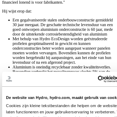
financieel lonend is voor fabrikanten."
Hij wijst erop dat:
Een gegalvaniseerde stalen onderbouwconstructie gemiddeld
30 jaar meegaat. De geschatte technische levensduur van een
goed ontworpen aluminium onderconstructie is 60 jaar, mede
door de uitstekende corrosiebestendigheid van aluminium
Met behulp van Hydro EcoDesign worden geëxtrudeerde
profielen geoptimaliseerd in gewicht en kunnen
onderconstructies beter worden aangepast wanneer panelen
moeten worden vervangen. Bovendien kunnen de profielen
worden hergebruikt bij aanpassingen, aan het einde van hun
levensduur of na een afgerond project.
Aluminium is oneindig recyclebaar zonder kwaliteitsverlies.
Bovendien verbruikt het recyclingproces slechts 5% van de
energie die nodig is voor de productie van primair metaal.
Aluminium behoudt zijn waarde. Daarom kan de financiële
vergoeding voor het terugbrengen voor recycling relatief hoog
zijn. Dit maakt hergebruik zowel duurzaam als financieel
lonend.
De website van Hydro, hydro.com, maakt gebruik van cook
Bovengenoemde punten zijn ideale voorwaarden om afval te
Cookies zijn kleine tekstbestanden die helpen om de website
verminderen en circulariteit te bereiken binnen solar-industrie. In het
laten functioneren en jouw gebruikerservaring te verbeteren. 
kader van deze samenwerking werkt Hydro aan een