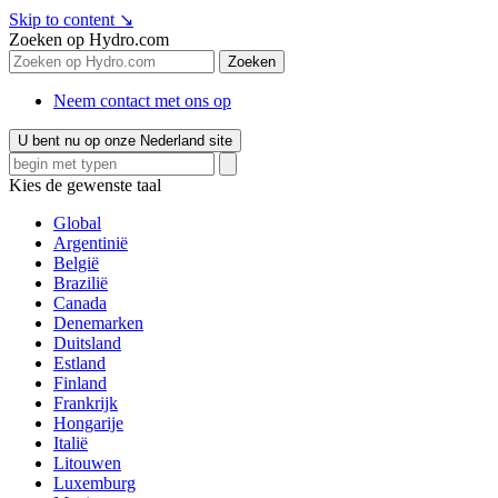
Skip to content
↘
Zoeken op Hydro.com
Zoeken
Neem contact met ons op
U bent nu op onze Nederland site
Kies de gewenste taal
Global
Argentinië
België
Brazilië
Canada
Denemarken
Duitsland
Estland
Finland
Frankrijk
Hongarije
Italië
Litouwen
Luxemburg