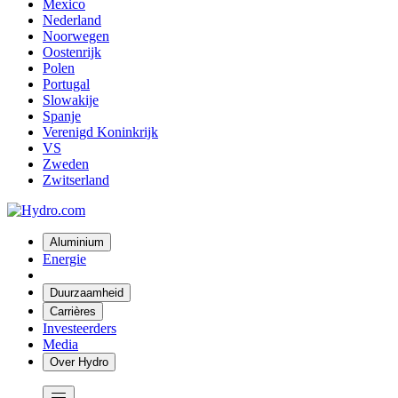
Mexico
Nederland
Noorwegen
Oostenrijk
Polen
Portugal
Slowakije
Spanje
Verenigd Koninkrijk
VS
Zweden
Zwitserland
Aluminium
Energie
Duurzaamheid
Carrières
Investeerders
Media
Over Hydro