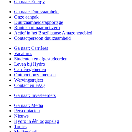
Ga naar:
Energy
Ga naar:
Duurzaamheid
Onze aanpak
Duurzaamheidsrapportage
Routekaart naar net-zero
Actief in het Braziliaanse Amazonegebied
Contactpersoon duurzaamheid
Ga naar:
Carrières
Vacatures
Studenten en afgestudeerden
Leven bij Hydro
Carrièregebieden
Ontmoet onze mensen
Wervingstraject
Contact en FAQ
Ga naar:
Investeerders
Ga naar:
Media
Perscontacten
Nieuws
Hydro in één oogopslag
Topics
Mediagalerij