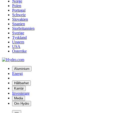
Norge
Polen
Portugal
Schweiz
Slovakien
Spanien
Storbritannien
Sverige
Tyskland
Ungern
USA
Österrike
Aluminium
Energi
Hållbarhet
Karriär
Investerare
Media
Om Hydro