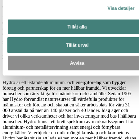
Som en del i detta arbete kommer Hydro att tillämpa tekniker som
definieras som en aluminiumproduktion mot nollutsläpp.
Visa detaljer
”År 2030 räknar vi med att kunna leverera Hydro REDUXA med
ett klodioxidavtryck under 2 kg CO2E per kg producerad
Tillåt alla
aluminium, inklusive hela värdekedjan för aluminium. Vi arbetar
också med att minska fotavtrycket till noll för Hydro CIRCAL
genom att ersätta naturgas med förnybar energi i form av elektricitet,
biogas eller vätgas för gjuthusugnarna, säger Hydro's Stig Tjøtta,
Tillåt urval
teknikchef för affärsområdet Aluminium Metal’s återvinningsenhet
på Hydro.
Avvisa
Om Hydro
Hydro är ett ledande aluminium- och energiföretag som bygger
företag och partnerskap för en mer hållbar framtid. Vi utvecklar
branscher som är viktiga för människor och samhälle. Sedan 1905
har Hydro förvandlat naturresurser till värdefulla produkter för
människor och företag och skapat en säker arbetsplats för våra 31
000 anställda på mer än 140 platser och 40 länder. Idag äger och
driver vi olika verksamheter och har investeringar med bas i hållbara
branscher. Hydro finns i ett brett spektrum av marknadssegment för
aluminium- och metallåtervinning samt energi och förnybara
energikällor. Vi erbjuder en unik mängd kunskap och kompetens.
Hydro har åtagit sig att leda vägen mot en mer hållbar framtid, skapa