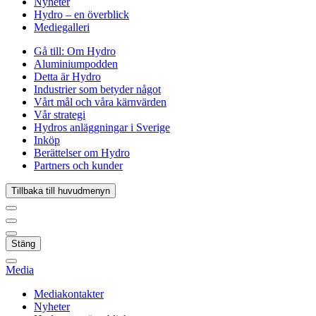
Nyheter
Hydro – en överblick
Mediegalleri
Gå till:
Om Hydro
Aluminiumpodden
Detta är Hydro
Industrier som betyder något
Vårt mål och våra kärnvärden
Vår strategi
Hydros anläggningar i Sverige
Inköp
Berättelser om Hydro
Partners och kunder
Tillbaka till huvudmenyn
Stäng
Media
Mediakontakter
Nyheter