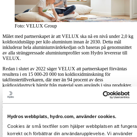
Foto: VELUX Group
Målet med partnerskapet är att VELUX ska nå en nivå under 2,0 kg
koldioxidutsläpp per kilo aluminium innan år 2030. Detta mål
inkluderar hela aluminiumvärdekedjan och baseras på genomsnittet
av alla strängpressade aluminiumprofiler som Hydro levererar till
VELUX.
Redan i slutet av 2022 säger VELUX att partnerskapet förväntas
resultera i en 15 000-20 000 ton koldioxidminskning för
takfönstertillverkaren, där mer än 94 procent av dess
koldioxidavtryck härrör från material som används i sina produkter.
”Då byggnader står för nästan 40 procent av koldioxidutsläppen är
det avgörande att materialen som används blir mer hållbara. Med
denna övergång till att inkludera aluminiumprofiler med lågt
koldioxidutsläpp i våra produkter tar vi ett steg närmare att uppnå
Hydros webbplats, hydro.com, använder cookies.
VELUX Group’s mest utmanande hållbarhetsmål – att minska våra
scope 3-utsläpp med 50 procent fram till 2030”, säger Tina Mayn,
Cookies är små textfiler som hjälper webbplatsen att fungera
Vice VD med ansvar över Products & Innovation inom VELUX
korrekt och förbättrar din användarupplevelse. Vi använder
Group.