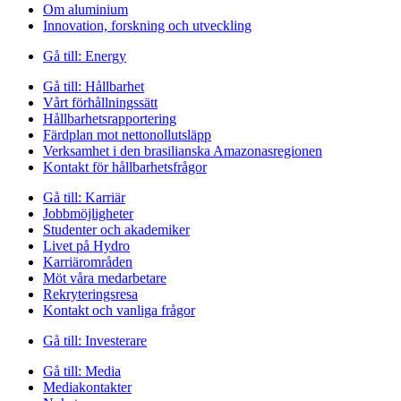
Om aluminium
Innovation, forskning och utveckling
Gå till:
Energy
Gå till:
Hållbarhet
Vårt förhållningssätt
Hållbarhetsrapportering
Färdplan mot nettonollutsläpp
Verksamhet i den brasilianska Amazonasregionen
Kontakt för hållbarhetsfrågor
Gå till:
Karriär
Jobbmöjligheter
Studenter och akademiker
Livet på Hydro
Karriärområden
Möt våra medarbetare
Rekryteringsresa
Kontakt och vanliga frågor
Gå till:
Investerare
Gå till:
Media
Mediakontakter