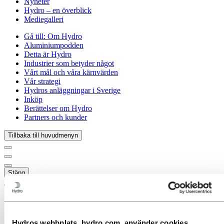
Nyheter
Hydro – en överblick
Mediegalleri
Gå till:
Om Hydro
Aluminiumpodden
Detta är Hydro
Industrier som betyder något
Vårt mål och våra kärnvärden
Vår strategi
Hydros anläggningar i Sverige
Inköp
Berättelser om Hydro
Partners och kunder
Tillbaka till huvudmenyn
Stäng
Hydros webbplats, hydro.com, använder cookies.