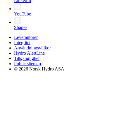
LinkedIn
YouTube
Shapes
Leverantörer
Integritet
Användningsvillkor
Hydro AlertLine
Tillgänglighet
Public sitemap
© 2026 Norsk Hydro ASA