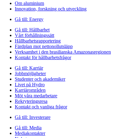
Om aluminium
Innovation, forskning och utveckling
Gå till:
Energy
Gå till:
Hållbarhet
Vårt förhållningssätt
Hållbarhetsrapportering
Färdplan mot nettonollutsläpp
Verksamhet i den brasilianska Amazonasregionen
Kontakt för hållbarhetsfrågor
Gå till:
Karriär
Jobbmöjligheter
Studenter och akademiker
Livet på Hydro
Karriärområden
Möt våra medarbetare
Rekryteringsresa
Kontakt och vanliga frågor
Gå till:
Investerare
Gå till:
Media
Mediakontakter