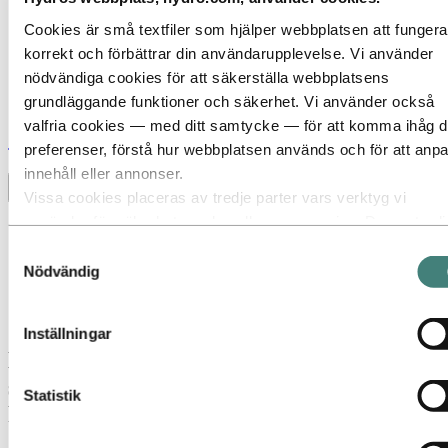
Cookies är små textfiler som hjälper webbplatsen att fungera
korrekt och förbättrar din användarupplevelse. Vi använder
nödvändiga cookies för att säkerställa webbplatsens
grundläggande funktioner och säkerhet. Vi använder också
valfria cookies — med ditt samtycke — för att komma ihåg d
Stories
by
Hydro
preferenser, förstå hur webbplatsen används och för att anp
innehåll eller annonser.
Toggle menu visibility
Vissa cookies placeras av tredje parter vars verktyg vi
använder för säkerhet, analys eller annonsering. Dessa tredj
Alla
parter kan kombinera information som samlas in genom din
Aluminium i användning
Samtyckesval
Innovation och teknologi
användning av vår webbplats med annan information som du
Nödvändig
Hållbarhet
gett dem eller som de har samlat in genom din användning a
Människor & karriär
deras tjänster. Den tredje part som anges som ansvarig för 
Återvinning
Inställningar
tredjepartscookie är personuppgiftsansvarig för de
Hur uterumsproducenten Stern sänkte
personuppgifter som samlas in via den respektive cookien. 
sitt koldioxidavtryck med Hydro
kan se vilka dessa tredje parter är i listan över cookies neda
Statistik
REDUXA