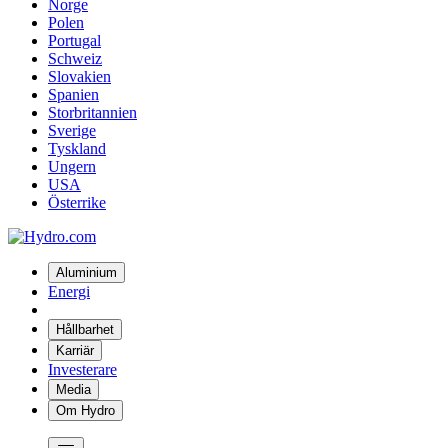
Norge
Polen
Portugal
Schweiz
Slovakien
Spanien
Storbritannien
Sverige
Tyskland
Ungern
USA
Österrike
Aluminium
Energi
Hållbarhet
Karriär
Investerare
Media
Om Hydro