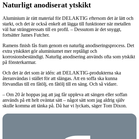
Naturligt anodiserat ytskikt
Aluminium är rätt material för DELAKTIG eftersom det är lätt och
starkt, och det är också enkelt att lägga till funktioner när metallen
väl har strängpressats till en profil. – Dessutom är det snyggt,
fortsätter James Futcher.
Ramens finish fås fram genom en naturlig anodiseringsprocess. Det
extra ytskiktet gör aluminiumet mer reptåligt och
korrosionsbeständigt. Naturlig anodisering används ofta som ytskikt
på fönsterkarmar.
Och det är det som är idén: att DELAKTIG-produkterna ska
återanvändas i stället för att slängas. Att en soffa ska kunna
förvandlas till en fåtölj, en fåtölj till en säng. Och så vidare.
– Om 20 år hoppas jag att jag får uppleva att sängen eller soffan
används på ett helt oväntat sätt – något sätt som jag aldrig själv
skulle komma att tänka på. Då har vi lyckats, säger Tom Dixon.