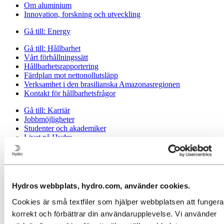
Om aluminium
Innovation, forskning och utveckling
Gå till:
Energy
Gå till:
Hållbarhet
Vårt förhållningssätt
Hållbarhetsrapportering
Färdplan mot nettonollutsläpp
Verksamhet i den brasilianska Amazonasregionen
Kontakt för hållbarhetsfrågor
Gå till:
Karriär
Jobbmöjligheter
Studenter och akademiker
Livet på Hydro
Karriärområden
Möt våra medarbetare
Rekryteringsresa
Kontakt och vanliga frågor
Hydros webbplats, hydro.com, använder cookies.
Gå till:
Investerare
Cookies är små textfiler som hjälper webbplatsen att fungera
Gå till:
Media
korrekt och förbättrar din användarupplevelse. Vi använder
Mediakontakter