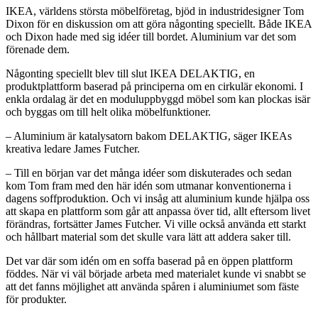
IKEA, världens största möbelföretag, bjöd in industridesigner Tom
Dixon för en diskussion om att göra någonting speciellt. Både IKEA
och Dixon hade med sig idéer till bordet. Aluminium var det som
förenade dem.
Någonting speciellt blev till slut IKEA DELAKTIG, en
produktplattform baserad på principerna om en cirkulär ekonomi. I
enkla ordalag är det en moduluppbyggd möbel som kan plockas isär
och byggas om till helt olika möbelfunktioner.
– Aluminium är katalysatorn bakom DELAKTIG, säger IKEAs
kreativa ledare James Futcher.
– Till en början var det många idéer som diskuterades och sedan
kom Tom fram med den här idén som utmanar konventionerna i
dagens soffproduktion. Och vi insåg att aluminium kunde hjälpa oss
att skapa en plattform som går att anpassa över tid, allt eftersom livet
förändras, fortsätter James Futcher. Vi ville också använda ett starkt
och hållbart material som det skulle vara lätt att addera saker till.
Det var där som idén om en soffa baserad på en öppen plattform
föddes. När vi väl började arbeta med materialet kunde vi snabbt se
att det fanns möjlighet att använda spåren i aluminiumet som fäste
för produkter.