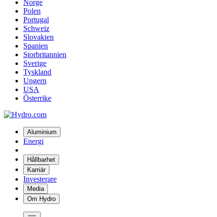
Norge
Polen
Portugal
Schweiz
Slovakien
Spanien
Storbritannien
Sverige
Tyskland
Ungern
USA
Österrike
Aluminium
Energi
Hållbarhet
Karriär
Investerare
Media
Om Hydro