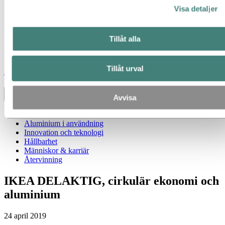
Visa detaljer
Tillåt alla
Stories
by
Hydro
Tillåt urval
Toggle menu visibility
Avvisa
Alla
Aluminium i användning
Innovation och teknologi
Hållbarhet
Människor & karriär
Återvinning
IKEA DELAKTIG, cirkulär ekonomi och
aluminium
24 april 2019