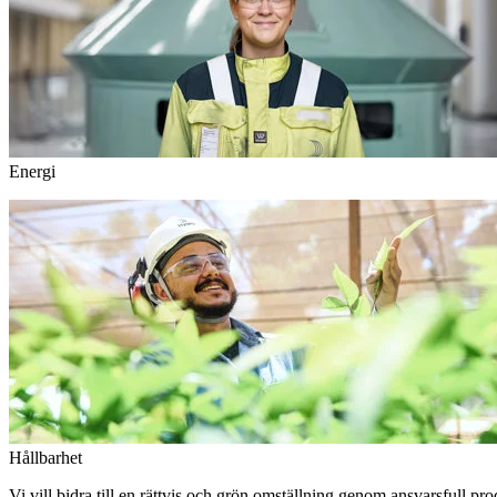
Energi
Hållbarhet
Vi vill bidra till en rättvis och grön omställning genom ansvarsfull pr