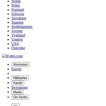
Norge
Polen
Portugal
Schweiz
Slovakien
Spanien
Storbritannien
Sverige
Tyskland
Ungern
USA
Österrike
Aluminium
Energi
Hållbarhet
Karriär
Investerare
Media
Om Hydro