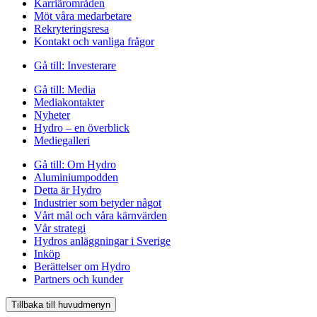
Karriärområden
Möt våra medarbetare
Rekryteringsresa
Kontakt och vanliga frågor
Gå till:
Investerare
Gå till:
Media
Mediakontakter
Nyheter
Hydro – en överblick
Mediegalleri
Gå till:
Om Hydro
Aluminiumpodden
Detta är Hydro
Industrier som betyder något
Vårt mål och våra kärnvärden
Vår strategi
Hydros anläggningar i Sverige
Inköp
Berättelser om Hydro
Partners och kunder
Tillbaka till huvudmenyn