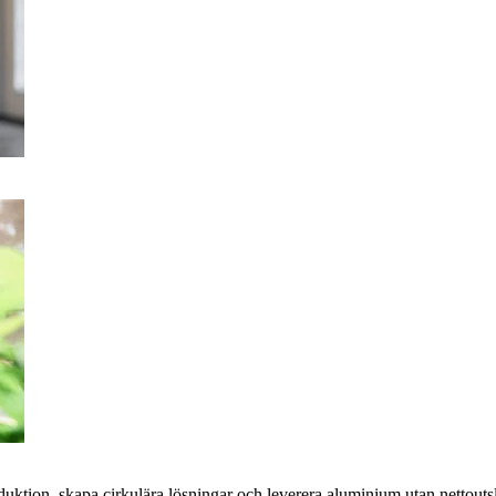
oduktion, skapa cirkulära lösningar och leverera aluminium utan nettoutsl