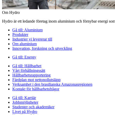
Om Hydro
Hydro är ett ledande företag inom aluminium och förnybar energi som 
Gå till:
Aluminium
Produkter
Industrier vi levererar till
Om aluminium
Innovation, forskning och utveckling
Gå till:
Energy
Gå till:
Hållbarhet
Vårt förhållningssätt
Hållbarhetsrapportering
Färdplan mot nettonollutsläpp
Verksamhet i den brasilianska Amazonasregionen
Kontakt för hållbarhetsfrågor
Gå till:
Karriär
Jobbmöjligheter
Studenter och akademiker
Livet på Hydro