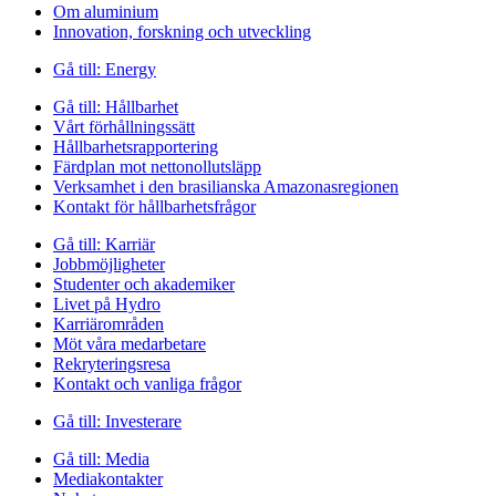
Om aluminium
Innovation, forskning och utveckling
Gå till:
Energy
Gå till:
Hållbarhet
Vårt förhållningssätt
Hållbarhetsrapportering
Färdplan mot nettonollutsläpp
Verksamhet i den brasilianska Amazonasregionen
Kontakt för hållbarhetsfrågor
Gå till:
Karriär
Jobbmöjligheter
Studenter och akademiker
Livet på Hydro
Karriärområden
Möt våra medarbetare
Rekryteringsresa
Kontakt och vanliga frågor
Gå till:
Investerare
Gå till:
Media
Mediakontakter