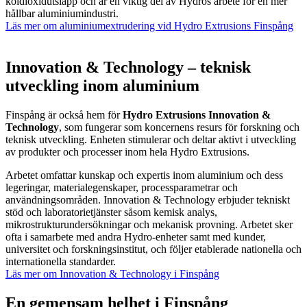
koldioxidutsläpp och är en viktig del av Hydros arbete för en mer
hållbar aluminiumindustri.
Läs mer om aluminiumextrudering vid Hydro Extrusions Finspång
Innovation & Technology – teknisk
utveckling inom aluminium
Finspång är också hem för
Hydro Extrusions Innovation &
Technology
, som fungerar som koncernens resurs för forskning och
teknisk utveckling. Enheten stimulerar och deltar aktivt i utveckling
av produkter och processer inom hela Hydro Extrusions.
Arbetet omfattar kunskap och expertis inom aluminium och dess
legeringar, materialegenskaper, processparametrar och
användningsområden. Innovation & Technology erbjuder tekniskt
stöd och laboratorietjänster såsom kemisk analys,
mikrostrukturundersökningar och mekanisk provning. Arbetet sker
ofta i samarbete med andra Hydro-enheter samt med kunder,
universitet och forskningsinstitut, och följer etablerade nationella och
internationella standarder.
Läs mer om Innovation & Technology i Finspång
En gemensam helhet i Finspång