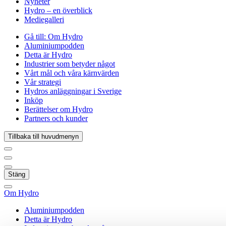
Nyheter
Hydro – en överblick
Mediegalleri
Gå till:
Om Hydro
Aluminiumpodden
Detta är Hydro
Industrier som betyder något
Vårt mål och våra kärnvärden
Vår strategi
Hydros anläggningar i Sverige
Inköp
Berättelser om Hydro
Partners och kunder
Tillbaka till huvudmenyn
Stäng
Om Hydro
Aluminiumpodden
Detta är Hydro