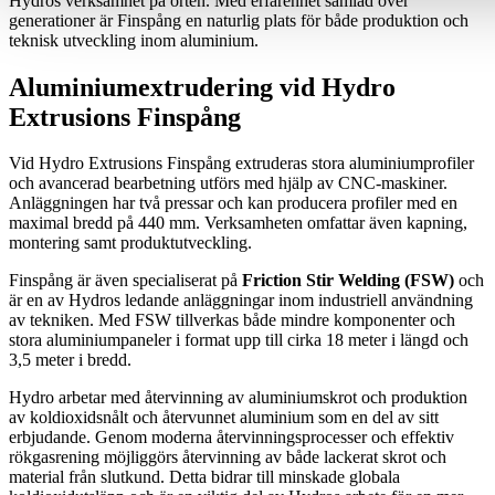
Hydros verksamhet på orten. Med erfarenhet samlad över
generationer är Finspång en naturlig plats för både produktion och
teknisk utveckling inom aluminium.
Aluminiumextrudering vid Hydro
Extrusions Finspång
Vid Hydro Extrusions Finspång extruderas stora aluminiumprofiler
och avancerad bearbetning utförs med hjälp av CNC-maskiner.
Anläggningen har två pressar och kan producera profiler med en
maximal bredd på 440 mm. Verksamheten omfattar även kapning,
montering samt produktutveckling.
Finspång är även specialiserat på
Friction Stir Welding (FSW)
och
är en av Hydros ledande anläggningar inom industriell användning
av tekniken. Med FSW tillverkas både mindre komponenter och
stora aluminium­paneler i format upp till cirka 18 meter i längd och
3,5 meter i bredd.
Hydro arbetar med återvinning av aluminiumskrot och produktion
av koldioxidsnålt och återvunnet aluminium som en del av sitt
erbjudande. Genom moderna återvinningsprocesser och effektiv
rökgasrening möjliggörs återvinning av både lackerat skrot och
material från slutkund. Detta bidrar till minskade globala