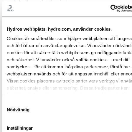
Industrier som betyder något
Vårt mål och våra kärnvärden
Vår strategi
Hydros anläggningar i Sverige
Finspång
Hydro Extrusions Finspång
Hydros webbplats, hydro.com, använder cookies.
Hydro Innovation & Technology
Cookies är små textfiler som hjälper webbplatsen att fungera
Vetlanda
Inköp
och förbättrar din användarupplevelse. Vi använder nödvänd
Berättelser om Hydro
cookies för att säkerställa webbplatsens grundläggande funk
Partners och kunder
och säkerhet. Vi använder också valfria cookies — med ditt
Hydro i Finspång –
samtycke — för att komma ihåg dina preferenser, förstå hur
aluminiumextrudering och teknisk
webbplatsen används och för att anpassa innehåll eller anno
Vissa cookies placeras av tredje parter vars verktyg vi anvä
utveckling i Sverige
säkerhet, analys eller annonsering. Dessa tredje parter kan
kombinera information som samlas in genom din användning
Finspång är en viktig plats inom Hydro och rymmer både
verksamhet inom aluminiumextrudering och teknisk utveckling. Här
webbplats med annan information som du har gett dem eller
Samtyckesval
samlas industriell produktion och teknisk kompetens som stödjer
har samlat in genom din användning av deras tjänster. Den tr
Nödvändig
Hydro Extrusions i Sverige och internationellt, med rötter i en lång
som anges som ansvarig för en tredjepartscookie är
tradition av industri och metallbearbetning.
personuppgiftsansvarig för de personuppgifter som samlas in
Inställningar
respektive cookien. Du kan se vilka dessa tredje parter är i l