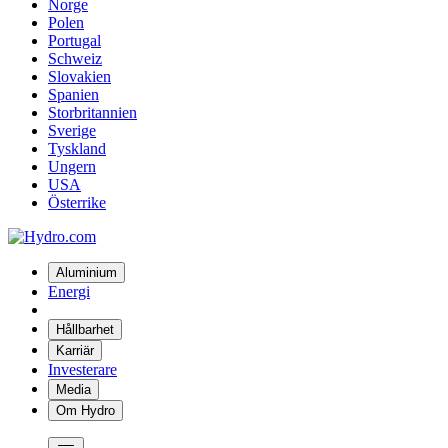
Norge
Polen
Portugal
Schweiz
Slovakien
Spanien
Storbritannien
Sverige
Tyskland
Ungern
USA
Österrike
Aluminium
Energi
Hållbarhet
Karriär
Investerare
Media
Om Hydro