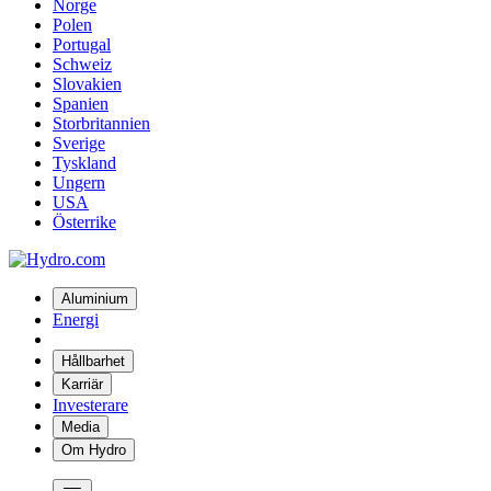
Norge
Polen
Portugal
Schweiz
Slovakien
Spanien
Storbritannien
Sverige
Tyskland
Ungern
USA
Österrike
Aluminium
Energi
Hållbarhet
Karriär
Investerare
Media
Om Hydro