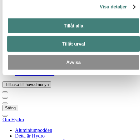
Nyheter
Hydro – en överblick
Visa detaljer
Mediegalleri
Gå till:
Om Hydro
Tillåt alla
Aluminiumpodden
Detta är Hydro
Industrier som betyder något
Tillåt urval
Vårt mål och våra kärnvärden
Vår strategi
Hydros anläggningar i Sverige
Inköp
Avvisa
Berättelser om Hydro
Partners och kunder
Tillbaka till huvudmenyn
Stäng
Om Hydro
Aluminiumpodden
Detta är Hydro