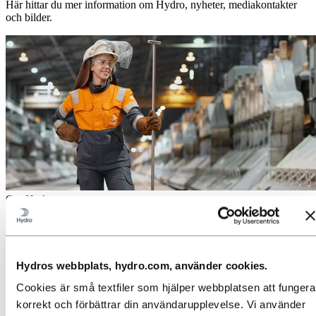
Här hittar du mer information om Hydro, nyheter, mediakontakter
och bilder.
Om Hydro
Hydro är ett ledande företag inom aluminium och förnybar energi
som bygger verksamheter och partnerskap för en mer hållbar
framtid. Vi har 32 000 anställda på mer än 140 platser och i 40
länder.
Hydros webbplats, hydro.com, använder cookies.
Gå till:
Aluminium
Cookies är små textfiler som hjälper webbplatsen att fungera
Produkter
korrekt och förbättrar din användarupplevelse. Vi använder
Industrier vi levererar till