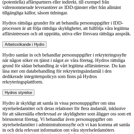
(potentiella) affärspartners eller indirekt, till exempel från
välrenommerade leverantörer av IDD‑tjänster eller från allmänt
tillgängliga källor, såsom tidningar.
Hydros rättsliga grunder för att behandla personuppgifter i IDD-
processen är att följa rättsliga skyldigheter, att fullfölja våra legitima
affärsintressen och att upprätta, utöva eller försvara rättsliga anspråk.
Arbetssökande i Hydro
Hydro samlar in och behandlar personuppgifter i rekryteringssyfte
när någon söker en tjänst i något av våra företag. Hydros rättsliga
grund för sådan behandling är vårt legitima affärsintresse. Du kan
läsa mer om databehandling för rekryteringsändamål i den
dedikerade integritetspolicyn som finns på Hydros
rekryteringsplattform.
Hydros styrelse
Hydro är skyldigt att samla in vissa personuppgifter om sina
styrelseledamöter och deras relationer för flera ändamål, inklusive
för att säkerställa efterlevnad av skyldigheter som åligger oss som ett
börsnoterat företag. Vi behandlar även personuppgifter om
styrelseledamöter i administrationssyfte och vi kan komma att samla
in och dela relevant information om våra styrelseledamöters