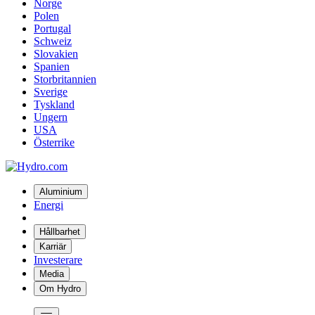
Norge
Polen
Portugal
Schweiz
Slovakien
Spanien
Storbritannien
Sverige
Tyskland
Ungern
USA
Österrike
Aluminium
Energi
Hållbarhet
Karriär
Investerare
Media
Om Hydro