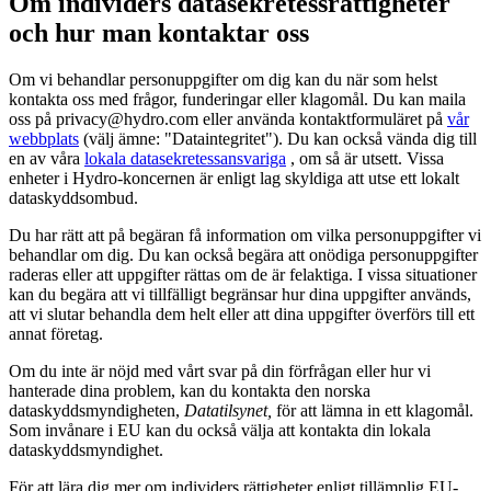
Om individers datasekretessrättigheter
och hur man kontaktar oss
Om vi behandlar personuppgifter om dig kan du när som helst
kontakta oss med frågor, funderingar eller klagomål. Du kan maila
oss på privacy@hydro.com eller använda kontaktformuläret på
vår
webbplats
(välj ämne: "Dataintegritet"). Du kan också vända dig till
en av våra
lokala datasekretessansvariga
, om så är utsett. Vissa
enheter i Hydro-koncernen är enligt lag skyldiga att utse ett lokalt
dataskyddsombud.
Du har rätt att på begäran få information om vilka personuppgifter vi
behandlar om dig. Du kan också begära att onödiga personuppgifter
raderas eller att uppgifter rättas om de är felaktiga. I vissa situationer
kan du begära att vi tillfälligt begränsar hur dina uppgifter används,
att vi slutar behandla dem helt eller att dina uppgifter överförs till ett
annat företag.
Om du inte är nöjd med vårt svar på din förfrågan eller hur vi
hanterade dina problem, kan du kontakta den norska
dataskyddsmyndigheten,
Datatilsynet,
för att lämna in ett klagomål.
Som invånare i EU kan du också välja att kontakta din lokala
dataskyddsmyndighet.
För att lära dig mer om individers rättigheter enligt tillämplig EU-