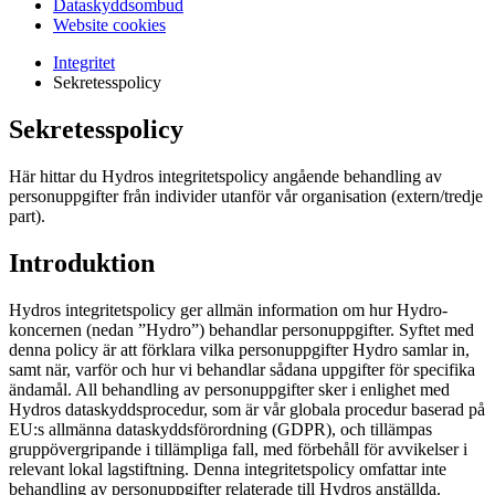
Dataskyddsombud
Website cookies
Integritet
Sekretesspolicy
Sekretesspolicy
Här hittar du Hydros integritetspolicy angående behandling av
personuppgifter från individer utanför vår organisation (extern/tredje
part).
Introduktion
Hydros integritetspolicy ger allmän information om hur Hydro-
koncernen (nedan ”Hydro”) behandlar personuppgifter. Syftet med
denna policy är att förklara vilka personuppgifter Hydro samlar in,
samt när, varför och hur vi behandlar sådana uppgifter för specifika
ändamål. All behandling av personuppgifter sker i enlighet med
Hydros dataskyddsprocedur, som är vår globala procedur baserad på
EU:s allmänna dataskyddsförordning (GDPR), och tillämpas
gruppövergripande i tillämpliga fall, med förbehåll för avvikelser i
relevant lokal lagstiftning. Denna integritetspolicy omfattar inte
behandling av personuppgifter relaterade till Hydros anställda.