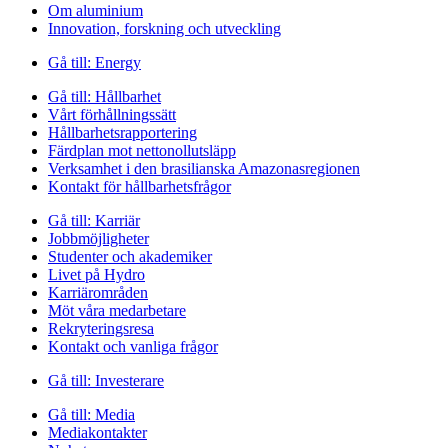
Om aluminium
Innovation, forskning och utveckling
Gå till:
Energy
Gå till:
Hållbarhet
Vårt förhållningssätt
Hållbarhetsrapportering
Färdplan mot nettonollutsläpp
Verksamhet i den brasilianska Amazonasregionen
Kontakt för hållbarhetsfrågor
Gå till:
Karriär
Jobbmöjligheter
Studenter och akademiker
Livet på Hydro
Karriärområden
Möt våra medarbetare
Rekryteringsresa
Kontakt och vanliga frågor
Gå till:
Investerare
Gå till:
Media
Mediakontakter