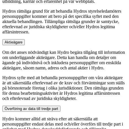
utbildning, karriär och erfarenhet på vår webbplats.
Hydros rättsliga grund för att behandla Hydros styrelseledamöters
personuppgifter kommer att bero på det specifika syftet med den
aktuella behandlingen. Tillämpliga rättsliga grunder är samtycke,
efterlevnad av juridiska skyldigheter och/eller Hydros legitima
affärsintressen.
Aktieägare
Om det anses nödvändigt kan Hydro begära tillgång till information
om underliggande aktieägare. Detta kan handla om detaljer om
ägande på individnivå och inkludera personuppgifter om enskilda
aktieägare, såsom namn, adress och antal aktier i Hydro.
Hydros syfte med att behandla personuppgifter om våra aktieägare
är att säkerställa efterlevnad av de krav och förväntningar som ställs
på börsnoterade företag i olika jurisdiktioner. Den rättsliga grunden
för denna bearbetningsaktivitet är Hydros legitima affärsintressen
och efterlevnad av juridiska skyldigheter.
Överföring av data till tredje part
Hydro kommer alltid att sträva efter att säkerställa att
personuppgifter endast delas med och/eller överförs till tredje part i