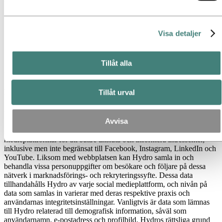
och skickar in ett kontaktformulär, samlar vi in information om
källan till ditt besök. Denna information hjälper oss att identifiera
vilken annonsplattform som hänvisade dig till vår webbplats.
Visa detaljer
Prenumeranter på våra nyhetsbrev
Du kan få marknadskommunikation, inklusive nyhetsbrev, i den
mån du har begärt sådan information från oss och lämnat ditt
Tillåt alla
samtycke. Om du prenumererar på att ta emot sådan kommunikation
kommer vi att samla in och lagra ditt namn och din e-postadress för
att kunna skicka dig det efterfrågade materialet. För behandling
Tillåt urval
baserad på ditt samtycke kan du när som helst återkalla detta.
Kommunikation via sociala medier
Avvisa
Hydro upprätthåller en aktiv närvaro på flera sociala
medieplattformar för att bättre ansluta och informera intressenter,
inklusive men inte begränsat till Facebook, Instagram, LinkedIn och
YouTube. Liksom med webbplatsen kan Hydro samla in och
behandla vissa personuppgifter om besökare och följare på dessa
nätverk i marknadsförings- och rekryteringssyfte. Dessa data
tillhandahålls Hydro av varje social medieplattform, och nivån på
data som samlas in varierar med deras respektive praxis och
användarnas integritetsinställningar. Vanligtvis är data som lämnas
till Hydro relaterad till demografisk information, såväl som
användarnamn, e-postadress och profilbild. Hydros rättsliga grund