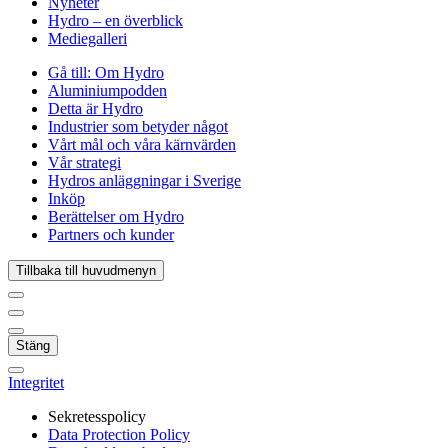
Nyheter
Hydro – en överblick
Mediegalleri
Gå till:
Om Hydro
Aluminiumpodden
Detta är Hydro
Industrier som betyder något
Vårt mål och våra kärnvärden
Vår strategi
Hydros anläggningar i Sverige
Inköp
Berättelser om Hydro
Partners och kunder
Tillbaka till huvudmenyn
Stäng
Integritet
Sekretesspolicy
Data Protection Policy