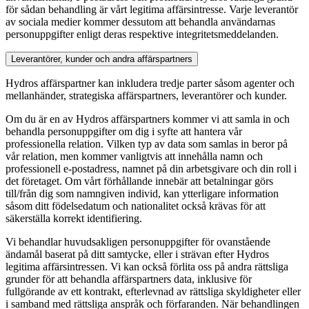
för sådan behandling är vårt legitima affärsintresse. Varje leverantör
av sociala medier kommer dessutom att behandla användarnas
personuppgifter enligt deras respektive integritetsmeddelanden.
Leverantörer, kunder och andra affärspartners
Hydros affärspartner kan inkludera tredje parter såsom agenter och
mellanhänder, strategiska affärspartners, leverantörer och kunder.
Om du är en av Hydros affärspartners kommer vi att samla in och
behandla personuppgifter om dig i syfte att hantera vår
professionella relation. Vilken typ av data som samlas in beror på
vår relation, men kommer vanligtvis att innehålla namn och
professionell e-postadress, namnet på din arbetsgivare och din roll i
det företaget. Om vårt förhållande innebär att betalningar görs
till/från dig som namngiven individ, kan ytterligare information
såsom ditt födelsedatum och nationalitet också krävas för att
säkerställa korrekt identifiering.
Vi behandlar huvudsakligen personuppgifter för ovanstående
ändamål baserat på ditt samtycke, eller i strävan efter Hydros
legitima affärsintressen. Vi kan också förlita oss på andra rättsliga
grunder för att behandla affärspartners data, inklusive för
fullgörande av ett kontrakt, efterlevnad av rättsliga skyldigheter eller
i samband med rättsliga anspråk och förfaranden. När behandlingen