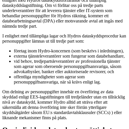
enlighet med Hydros dataskyddsförfarande och tillämplig
dataskyddslagstiftning. Om vi förlitar oss på tredje parts
underleverantörer för att leverera tjänster eller IT-system som
behandlar personuppgifter för Hydros räkning, kommer ett
databearbetningsavtal (DPA) eller motsvarande avtal att ingås med
nämnda tredje part.
I enlighet med tillämpliga lagar och Hydros dataskyddsprocedur kan
personuppgifter lämnas ut till tredje part som:
företag inom Hydro-koncernen (som beskrivs i inledningen),
externa tjänsteleverantörer som fungerar som databehandlare,
vid behov, tredjepartsleverantörer av professionella tjänster
som agerar som oberoende personuppgiftsansvariga, såsom
advokatbyråer, banker eller auktoriserade revisorer, och
offentliga myndigheter som agerar som
personuppgiftsansvariga, när så krävs enligt lag.
Om delning av personuppgifter innebär en överföring av data
skyddad enligt EES-lagstiftningen till tredjeländer utan en tillräcklig
nivå av dataskydd, kommer Hydro alltid att sträva efter att
säkerställa att denna överföring inte sker förrän ytterligare
skyddsåtgärder såsom EU:s standardavtalsklausuler (SCCs) ) eller
liknande mekanismer finns på plats.