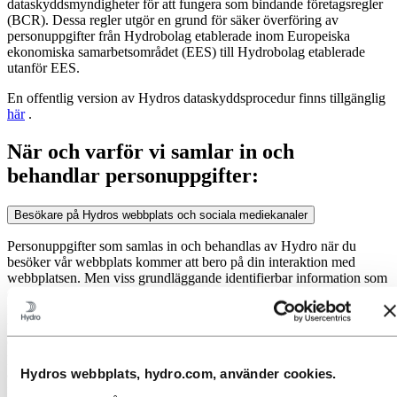
dataskyddsmyndigheter för att fungera som bindande företagsregler
(BCR). Dessa regler utgör en grund för säker överföring av
personuppgifter från Hydrobolag etablerade inom Europeiska
ekonomiska samarbetsområdet (EES) till Hydrobolag etablerade
utanför EES.
En offentlig version av Hydros dataskyddsprocedur finns tillgänglig
här
.
När och varför vi samlar in och
behandlar personuppgifter:
Besökare på Hydros webbplats och sociala mediekanaler
Personuppgifter som samlas in och behandlas av Hydro när du
besöker vår webbplats kommer att bero på din interaktion med
webbplatsen. Men viss grundläggande identifierbar information som
din IP-adress behålls och bearbetas oavsett ytterligare interaktion.
Detta görs för att hjälpa oss att bättre förstå och förbättra
webbplatsens funktioner och funktionalitet. Vi kan också samla in
och skapa aggregerade eller anonyma data från användningsaktivitet
på vår webbplats av samma anledning. Dessa bearbetningsaktiviteter
Hydros webbplats, hydro.com, använder cookies.
anses nödvändiga i syfte att göra webbplatsen tillgänglig och
funktionell för våra besökare. Hydros rättsliga grund för dessa