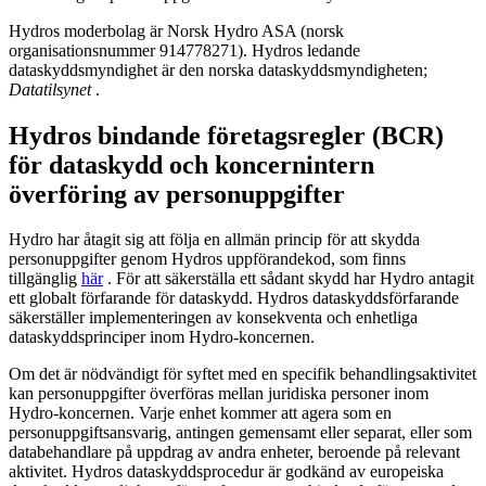
Hydros moderbolag är Norsk Hydro ASA (norsk
organisationsnummer 914778271). Hydros ledande
dataskyddsmyndighet är den norska dataskyddsmyndigheten;
Datatilsynet
.
Hydros bindande företagsregler (BCR)
för dataskydd och koncernintern
överföring av personuppgifter
Hydro har åtagit sig att följa en allmän princip för att skydda
personuppgifter genom Hydros uppförandekod, som finns
tillgänglig
här
. För att säkerställa ett sådant skydd har Hydro antagit
ett globalt förfarande för dataskydd. Hydros dataskyddsförfarande
säkerställer implementeringen av konsekventa och enhetliga
dataskyddsprinciper inom Hydro-koncernen.
Om det är nödvändigt för syftet med en specifik behandlingsaktivitet
kan personuppgifter överföras mellan juridiska personer inom
Hydro-koncernen. Varje enhet kommer att agera som en
personuppgiftsansvarig, antingen gemensamt eller separat, eller som
databehandlare på uppdrag av andra enheter, beroende på relevant
aktivitet. Hydros dataskyddsprocedur är godkänd av europeiska