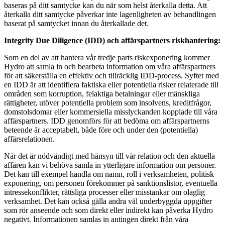
baseras på ditt samtycke kan du när som helst återkalla detta. Att
återkalla ditt samtycke påverkar inte lagenligheten av behandlingen
baserat på samtycket innan du återkallade det.
Integrity Due Diligence (IDD) och affärspartners riskhantering:
Som en del av att hantera vår tredje parts riskexponering kommer
Hydro att samla in och bearbeta information om våra affärspartners
för att säkerställa en effektiv och tillräcklig IDD-process. Syftet med
en IDD är att identifiera faktiska eller potentiella risker relaterade till
områden som korruption, felaktiga betalningar eller mänskliga
rättigheter, utöver potentiella problem som insolvens, kreditfrågor,
domstolsdomar eller kommersiella misslyckanden kopplade till våra
affärspartners. IDD genomförs för att bedöma om affärspartnerns
beteende är acceptabelt, både före och under den (potentiella)
affärsrelationen.
När det är nödvändigt med hänsyn till vår relation och den aktuella
affären kan vi behöva samla in ytterligare information om personer.
Det kan till exempel handla om namn, roll i verksamheten, politisk
exponering, om personen förekommer på sanktionslistor, eventuella
intressekonflikter, rättsliga processer eller misstankar om olaglig
verksamhet. Det kan också gälla andra väl underbyggda uppgifter
som rör anseende och som direkt eller indirekt kan påverka Hydro
negativt. Informationen samlas in antingen direkt från våra