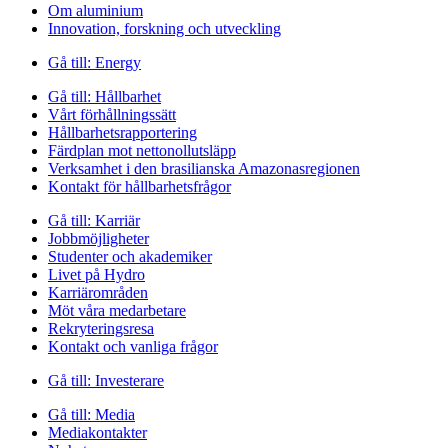
Om aluminium
Innovation, forskning och utveckling
Gå till:
Energy
Gå till:
Hållbarhet
Vårt förhållningssätt
Hållbarhetsrapportering
Färdplan mot nettonollutsläpp
Verksamhet i den brasilianska Amazonasregionen
Kontakt för hållbarhetsfrågor
Gå till:
Karriär
Jobbmöjligheter
Studenter och akademiker
Livet på Hydro
Karriärområden
Möt våra medarbetare
Rekryteringsresa
Kontakt och vanliga frågor
Gå till:
Investerare
Gå till:
Media
Mediakontakter