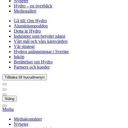
Nyheter
Hydro – en överblick
Mediegalleri
Gå till:
Om Hydro
Aluminiumpodden
Detta är Hydro
Industrier som betyder något
Vårt mål och våra kärnvärden
Vår strategi
Hydros anläggningar i Sverige
Inköp
Berättelser om Hydro
Partners och kunder
Tillbaka till huvudmenyn
Stäng
Media
Mediakontakter
Nyheter