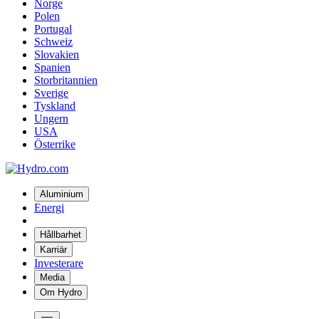
Norge
Polen
Portugal
Schweiz
Slovakien
Spanien
Storbritannien
Sverige
Tyskland
Ungern
USA
Österrike
Aluminium
Energi
Hållbarhet
Karriär
Investerare
Media
Om Hydro