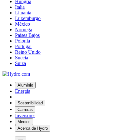
Hungría
Italia
Lituania
Luxemburgo
México
Noruega
Países Bajos
Polonia
Portugal
Reino Unido
Suecia
Suiza
Aluminio
Energía
Sostenibilidad
Carreras
Inversores
Medios
Acerca de Hydro