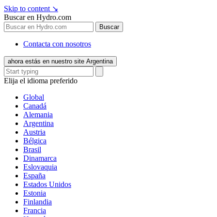
Skip to content
↘
Buscar en Hydro.com
Buscar
Contacta con nosotros
ahora estás en nuestro site Argentina
Elija el idioma preferido
Global
Canadá
Alemania
Argentina
Austria
Bélgica
Brasil
Dinamarca
Eslovaquia
España
Estados Unidos
Estonia
Finlandia
Francia