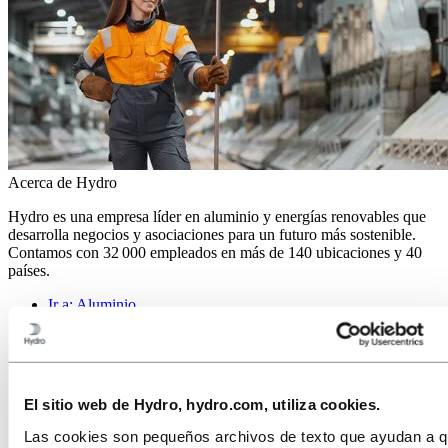
Acerca de Hydro
Hydro es una empresa líder en aluminio y energías renovables que
desarrolla negocios y asociaciones para un futuro más sostenible.
Contamos con 32 000 empleados en más de 140 ubicaciones y 40
países.
Ir a:
Aluminio
Productos
Industrias a las que servimos
Sobre el aluminio
Innovación e I+D
El sitio web de Hydro, hydro.com, utiliza cookies.
Ir a:
Energía
Las cookies son pequeños archivos de texto que ayudan a 
Ir a:
Sostenibilidad