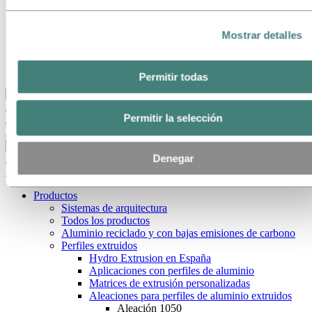
Nuestro objetivo y nuestros valores básicos
Nuestra estrategia
Nuestras ubicaciones en Argentina
Mostrar detalles
Obtención
Stories by Hydro
Clientes y socios
Permitir todas
Volver al menú principal
Permitir la selección
Cerrar
Denegar
Aluminio
Productos
Sistemas de arquitectura
Todos los productos
Aluminio reciclado y con bajas emisiones de carbono
Perfiles extruidos
Hydro Extrusion en España
Aplicaciones con perfiles de aluminio
Matrices de extrusión personalizadas
Aleaciones para perfiles de aluminio extruidos
Aleación 1050