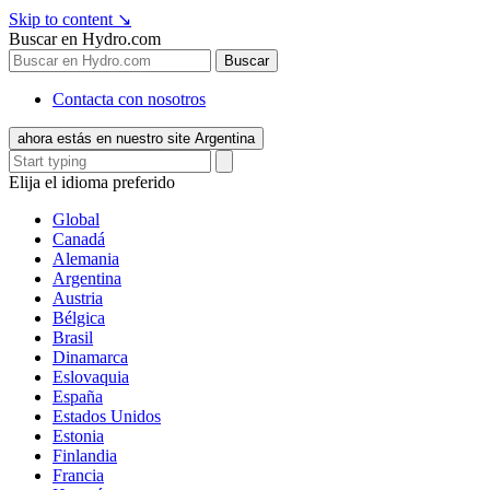
Skip to content
↘
Buscar en Hydro.com
Buscar
Contacta con nosotros
ahora estás en nuestro site Argentina
Elija el idioma preferido
Global
Canadá
Alemania
Argentina
Austria
Bélgica
Brasil
Dinamarca
Eslovaquia
España
Estados Unidos
Estonia
Finlandia
Francia