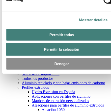
Nuestro objetivo y nuestros valores básicos
Nuestra estrategia
Nuestras ubicaciones en Argentina
Obtención
Mostrar detalles
Stories by Hydro
Clientes y socios
Volver al menú principal
Permitir todas
Permitir la selección
Cerrar
Aluminio
Denegar
Productos
Sistemas de arquitectura
Todos los productos
Aluminio reciclado y con bajas emisiones de carbono
Perfiles extruidos
Hydro Extrusion en España
Aplicaciones con perfiles de aluminio
Matrices de extrusión personalizadas
Aleaciones para perfiles de aluminio extruidos
Aleación 1050