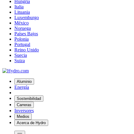
Hungría
Italia
Lituania
Luxemburgo
México
Noruega
Países Bajos
Polonia
Portugal
Reino Unido
Suecia
Suiza
Aluminio
Energía
Sostenibilidad
Carreras
Inversores
Medios
Acerca de Hydro