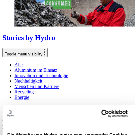
Stories
by
Hydro
Toggle menu visibility
Alle
Aluminium im Einsatz
Innovation und Technologie
Nachhaltigkeit
Menschen und Karriere
Recycling
Energie
Nicht jedes Aluminium ist gleich: Um die
Emissionssenkungen zu beschleunigen,
müssen wir den Einsatz von Post-
Consumer-Schrott erhöhen
Die Website von Hydro, hydro.com, verwendet Cookies.