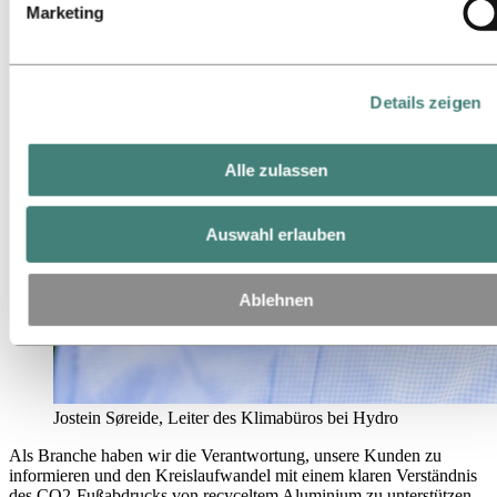
Marketing
sich handelt.
Details zeigen
Alle zulassen
Auswahl erlauben
Ablehnen
Jostein Søreide, Leiter des Klimabüros bei Hydro
Als Branche haben wir die Verantwortung, unsere Kunden zu
informieren und den Kreislaufwandel mit einem klaren Verständnis
des CO2-Fußabdrucks von recyceltem Aluminium zu unterstützen.