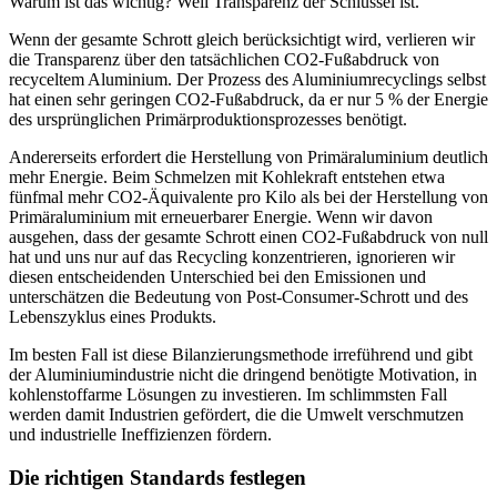
Warum ist das wichtig? Weil Transparenz der Schlüssel ist.
Wenn der gesamte Schrott gleich berücksichtigt wird, verlieren wir
die Transparenz über den tatsächlichen CO2-Fußabdruck von
recyceltem Aluminium. Der Prozess des Aluminiumrecyclings selbst
hat einen sehr geringen CO2-Fußabdruck, da er nur 5 % der Energie
des ursprünglichen Primärproduktionsprozesses benötigt.
Andererseits erfordert die Herstellung von Primäraluminium deutlich
mehr Energie. Beim Schmelzen mit Kohlekraft entstehen etwa
fünfmal mehr CO2-Äquivalente pro Kilo als bei der Herstellung von
Primäraluminium mit erneuerbarer Energie. Wenn wir davon
ausgehen, dass der gesamte Schrott einen CO2-Fußabdruck von null
hat und uns nur auf das Recycling konzentrieren, ignorieren wir
diesen entscheidenden Unterschied bei den Emissionen und
unterschätzen die Bedeutung von Post-Consumer-Schrott und des
Lebenszyklus eines Produkts.
Im besten Fall ist diese Bilanzierungsmethode irreführend und gibt
der Aluminiumindustrie nicht die dringend benötigte Motivation, in
kohlenstoffarme Lösungen zu investieren. Im schlimmsten Fall
werden damit Industrien gefördert, die die Umwelt verschmutzen
und industrielle Ineffizienzen fördern.
Die richtigen Standards festlegen