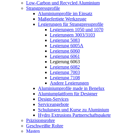
Low-Carbon und Recycled Aluminium
Strangpressprofile
Aluminiumprofile im Einsatz
Maßgefertigte Werkzeuge
Legierungen für Strangpressprofile
Legierungen 1050 und 1070
Legierungen 3003/3103
Legierung 5083
Legierung 6005A
Legierung 6060
Legierung 6061
Legierung 6063
Legierung 6082
Legierung 7003
Legierung 7108
Andere Legierungen
Aluminiumprofile made in Benelux
Alumiumplattform für Designer
Design-Services
Serviceangebote
Schulungen und Kurse zu Aluminium
Hydro Extrusions Partnerschaftspakete
Präzisionsrohre
Geschweißte Rohre
Masten