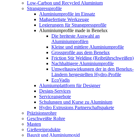
Low-Carbon und Recycled Aluminium
Strangpressprofile
Aluminiumprofile im Einsatz
Maßgefertigte Werkzeuge
Legierungen für Strangpressprofile
Aluminiumprofile made in Benelux
Die breiteste Auswahl an
Aluminiumprofilen
Kleine und mittlere Aluminiumprofile
Grossprofile aus dem Benelux
Friction Stir Welding (Reibrührschweißen)
Nachhaltigere Aluminiumprofile
Umweltauswirkungen der in den Benelux-
Ländern hergestellten Hydro-Profile
EcoVadis
Alumiumplattform für Designer
Design-Services
Serviceangebote
Schulungen und Kurse zu Aluminium
Hydro Extrusions Partnerschaftspakete
Präzisionsrohre
Geschweißte Rohre
Masten
Gießereiprodukte
Bauxit und Aluminiumoxid