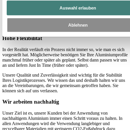
Kurze Lieferzeit
Auswahl erlauben
Durch die ordnungsgemäße Verteilung von Kundenaufträgen an
unsere verschiedenen Produktionsstandorte in den Benelux-Ländern
können wir die Vorlaufzeiten kurz halten und liefern, wenn Sie die
Ablehnen
Profile in Ihrem Prozess benötigen: Just In Time.
Hohe Flexibilität
In der Realität verläuft ein Prozess nicht immer so, wie man es sich
vorgestellt hat. Möglicherweise benötigen Sie Ihre Aluminiumprofile
manchmal früher oder später als geplant. Selbst dann passen wir uns
an und liefern Just In Time (früher oder später).
Unsere Qualität und Zuverlässigkeit sind wichtig für die Stabilität
Ihres Logistikprozesses. Wir wissen das und deshalb halten wir uns
an die Vereinbarungen, die wir gemeinsam getroffen haben. Sie
können sich auf uns verlassen.
Wir arbeiten nachhaltig
Unser Ziel ist es, unsere Kunden bei der Anwendung von
nachhaltigem Aluminium immer einen Schritt voraus zu halten. In
allen Anwendungen wird die Verwendung langlebiger und
recycelbarer Materialien mit geringem CO2-Fußabdruck dazu