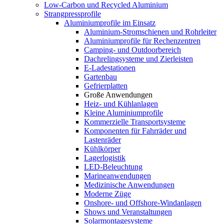
Low-Carbon und Recycled Aluminium
Strangpressprofile
Aluminiumprofile im Einsatz
Aluminium-Stromschienen und Rohrleiter
Aluminiumprofile für Rechenzentren
Camping- und Outdoorbereich
Dachrelingsysteme und Zierleisten
E-Ladestationen
Gartenbau
Gefrierplatten
Große Anwendungen
Heiz- und Kühlanlagen
Kleine Aluminiumprofile
Kommerzielle Transportsysteme
Komponenten für Fahrräder und
Lastenräder
Kühlkörper
Lagerlogistik
LED-Beleuchtung
Marineanwendungen
Medizinische Anwendungen
Moderne Züge
Onshore- und Offshore-Windanlagen
Shows und Veranstaltungen
Solarmontagesysteme