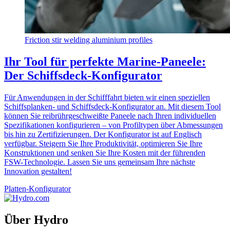
Friction stir welding aluminium profiles
Ihr Tool für perfekte Marine-Paneele:
Der Schiffsdeck-Konfigurator
Für Anwendungen in der Schifffahrt bieten wir einen speziellen
Schiffsplanken- und Schiffsdeck-Konfigurator an. Mit diesem Tool
können Sie reibrührgeschweißte Paneele nach Ihren individuellen
Spezifikationen konfigurieren – von Profiltypen über Abmessungen
bis hin zu Zertifizierungen. Der Konfigurator ist auf Englisch
verfügbar. Steigern Sie Ihre Produktivität, optimieren Sie Ihre
Konstruktionen und senken Sie Ihre Kosten mit der führenden
FSW-Technologie. Lassen Sie uns gemeinsam Ihre nächste
Innovation gestalten!
Platten-Konfigurator
Über Hydro