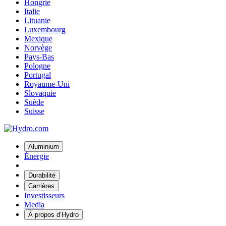
Hongrie
Italie
Lituanie
Luxembourg
Mexique
Norvège
Pays-Bas
Pologne
Portugal
Royaume-Uni
Slovaquie
Suède
Suisse
Aluminium
Énergie
Durabilité
Carrières
Investisseurs
Media
À propos d’Hydro