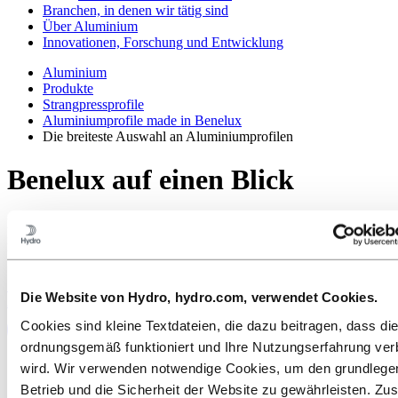
Branchen, in denen wir tätig sind
Über Aluminium
Innovationen, Forschung und Entwicklung
Aluminium
Produkte
Strangpressprofile
Aluminiumprofile made in Benelux
Die breiteste Auswahl an Aluminiumprofilen
Benelux auf einen Blick
Dank der koordinierten Zusammenarbeit unserer Strangpresswerke
in den Benelux-Ländern sind der Entwicklung neuer, innovativer
Lösungen aus Aluminium keine Grenzen gesetzt.
Sie suchen innovative Lösungen aus Aluminium für Ihre
Die Website von Hydro, hydro.com, verwendet Cookies.
Anwendungen? Kontaktieren Sie uns.
Cookies sind kleine Textdateien, die dazu beitragen, dass di
ordnungsgemäß funktioniert und Ihre Nutzungserfahrung ver
wird. Wir verwenden notwendige Cookies, um den grundleg
Betrieb und die Sicherheit der Website zu gewährleisten. Zus