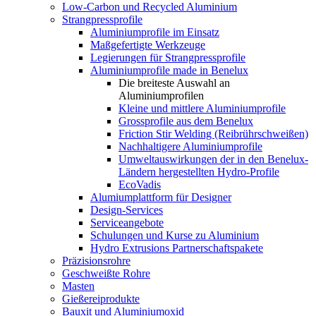
Low-Carbon und Recycled Aluminium
Strangpressprofile
Aluminiumprofile im Einsatz
Maßgefertigte Werkzeuge
Legierungen für Strangpressprofile
Aluminiumprofile made in Benelux
Die breiteste Auswahl an
Aluminiumprofilen
Kleine und mittlere Aluminiumprofile
Grossprofile aus dem Benelux
Friction Stir Welding (Reibrührschweißen)
Nachhaltigere Aluminiumprofile
Umweltauswirkungen der in den Benelux-
Ländern hergestellten Hydro-Profile
EcoVadis
Alumiumplattform für Designer
Design-Services
Serviceangebote
Schulungen und Kurse zu Aluminium
Hydro Extrusions Partnerschaftspakete
Präzisionsrohre
Geschweißte Rohre
Masten
Gießereiprodukte
Bauxit und Aluminiumoxid