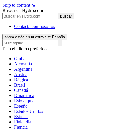
Skip to content
↘
Buscar en Hydro.com
Buscar
Contacta con nosotros
ahora estás en nuestro site España
Elija el idioma preferido
Global
Alemania
Argentina
Austria
Bélgica
Brasil
Canadá
Dinamarca
Eslovaquia
España
Estados Unidos
Estonia
Finlandia
Francia