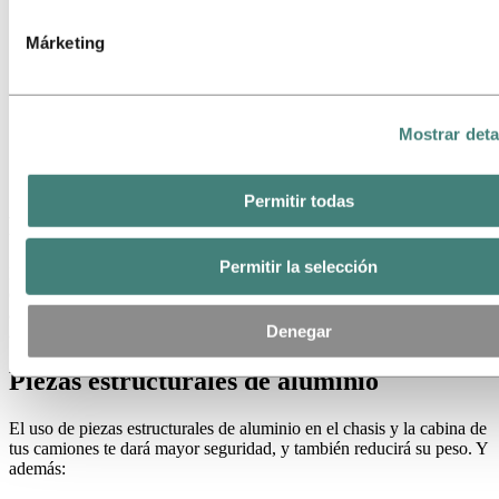
Márketing
Mostrar deta
Permitir todas
Peso, seguridad y costes
Permitir la selección
El sector se enfrenta a nuevos problemas a la hora de diseñar
componentes (reducir su peso, la seguridad, el coste total). El
aluminio puede ayudar enormemente en las aplicaciones destinadas
Denegar
a vehículos comerciales.
Piezas estructurales de aluminio
El uso de piezas estructurales de aluminio en el chasis y la cabina de
tus camiones te dará mayor seguridad, y también reducirá su peso. Y
además: