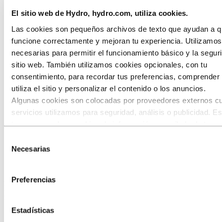
HVACR
El sitio web de Hydro, hydro.com, utiliza cookies.
Solar y energético
Diseño Industrial
Las cookies son pequeños archivos de texto que ayudan a qu
Infraestructuras
funcione correctamente y mejoran tu experiencia. Utilizamo
Electrónica
Ingeniería general
necesarias para permitir el funcionamiento básico y la segur
Sobre el aluminio
sitio web. También utilizamos cookies opcionales, con tu
Innovación e I+D
consentimiento, para recordar tus preferencias, comprende
Aluminio
utiliza el sitio y personalizar el contenido o los anuncios.
Industrias a las que servimos
Algunas cookies son colocadas por proveedores externos c
Transporte
servicios utilizamos para seguridad, análisis o publicidad. E
Camiones
terceros pueden combinar la información recopilada de tu us
Camiones más ligeros para
nuestro sitio con otra información que les hayas proporcion
Selección
hayan recopilado a través de tu uso de sus servicios. El ter
Necesarias
ahorrar en costes y combustible
de
listado como responsable de una cookie de terceros es el
consentimiento
Responsable del Tratamiento de los datos personales recopi
Al utilizar componentes de aluminio, los camiones se vuelven más
Preferencias
cada una de sus cookies. Puedes consultar quiénes son est
ligeros. Y un camión más ligero es sinónimo de costes más bajos y
terceros en la lista de cookies que aparece más abajo.
menor huella ecológica.
Estadísticas