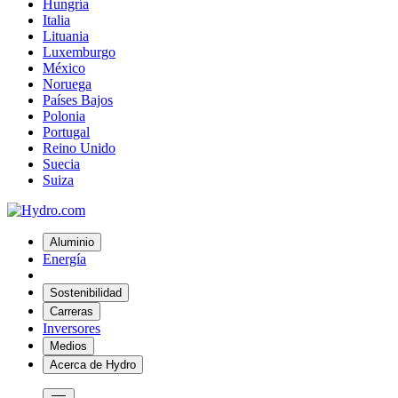
Hungría
Italia
Lituania
Luxemburgo
México
Noruega
Países Bajos
Polonia
Portugal
Reino Unido
Suecia
Suiza
Aluminio
Energía
Sostenibilidad
Carreras
Inversores
Medios
Acerca de Hydro