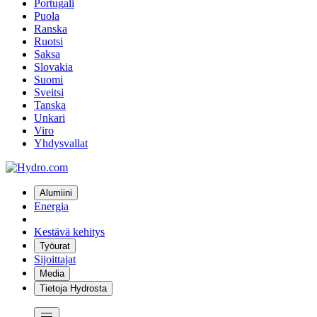
Portugali
Puola
Ranska
Ruotsi
Saksa
Slovakia
Suomi
Sveitsi
Tanska
Unkari
Viro
Yhdysvallat
Alumiini
Energia
Kestävä kehitys
Työurat
Sijoittajat
Media
Tietoja Hydrosta