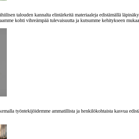
ilisen talouden kannalta elintärkeitä materiaaleja edistämällä läpinäkyv
alaamme kohti vihreämpää tulevaisuutta ja kutsumme kehitykseen mukaa
alla työntekijöidemme ammatillista ja henkilökohtaista kasvua edistäm