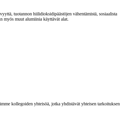
yyttä, tuotannon hiilidioksidipäästöjen vähentämistä, sosiaalista
n myös muut alumiinia käyttävät alat.
me kollegoiden yhteisöä, jotka yhdistävät yhteisen tarkoituksen