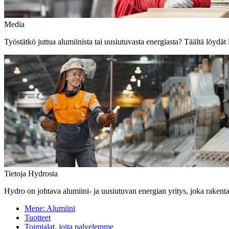
Media
Työstätkö juttua alumiinista tai uusiutuvasta energiasta? Täältä löydät 
Tietoja Hydrosta
Hydro on johtava alumiini- ja uusiutuvan energian yritys, joka rakent
Mene:
Alumiini
Tuotteet
Toimialat, joita palvelemme