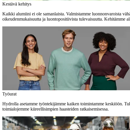
Kestävä kehitys
Kaikki alumiini ei ole samanlaista. Valmistamme luonnonvaroista vähähi
oikeudenmukaisuutta ja luontopositiivista tulevaisuutta. Kehitämme 
Työurat
Hydrolla asetamme työntekijämme kaiken toimintamme keskiöön. Tukem
toimialojemme kiireellisimpien haasteiden ratkaisemisessa.