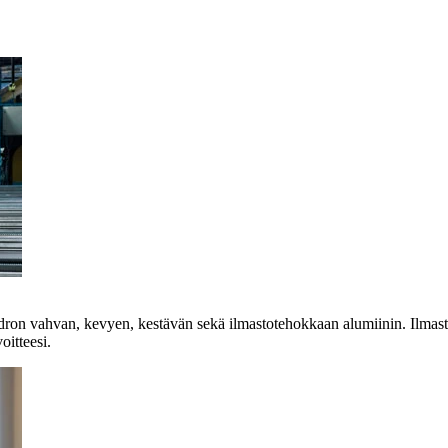
ydron vahvan, kevyen, kestävän sekä ilmastotehokkaan alumiinin. Ilma
itteesi.