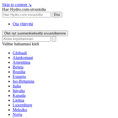
Skip to content
↘
Hae Hydro.com-sivustolta
Etsi
Ota yhteyttä
Olet nyt suomenkielisellä sivustollamme
Valitse haluamasi kieli
Globaali
Alankomaat
Argentiina
Belgia
Brasilia
Espanja
Iso-Britannia
Italia
Itävalta
Kanada
Liettua
Luxemburg
Meksiko
Norja