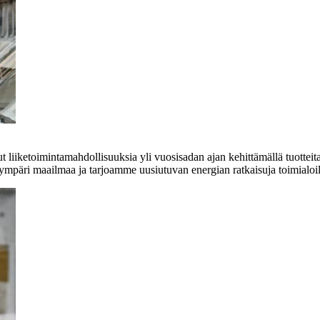
liiketoimintamahdollisuuksia yli vuosisadan ajan kehittämällä tuotteita,
e ympäri maailmaa ja tarjoamme uusiutuvan energian ratkaisuja toimialoil