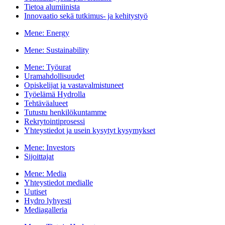
Tietoa alumiinista
Innovaatio sekä tutkimus- ja kehitystyö
Mene:
Energy
Mene:
Sustainability
Mene:
Työurat
Uramahdollisuudet
Opiskelijat ja vastavalmistuneet
Työelämä Hydrolla
Tehtäväalueet
Tutustu henkilökuntamme
Rekrytointiprosessi
Yhteystiedot ja usein kysytyt kysymykset
Mene:
Investors
Sijoittajat
Mene:
Media
Yhteystiedot medialle
Uutiset
Hydro lyhyesti
Mediagalleria