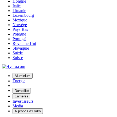
Hongrie
Italie
Lituanie
Luxembourg
Mexique
Norvège
Pays-Bas
Pologne
Portugal
Royaume-Uni
Slovaquie
Suède
Suisse
Aluminium
Énergie
Durabilité
Carrières
Investisseurs
Media
À propos d’Hydro