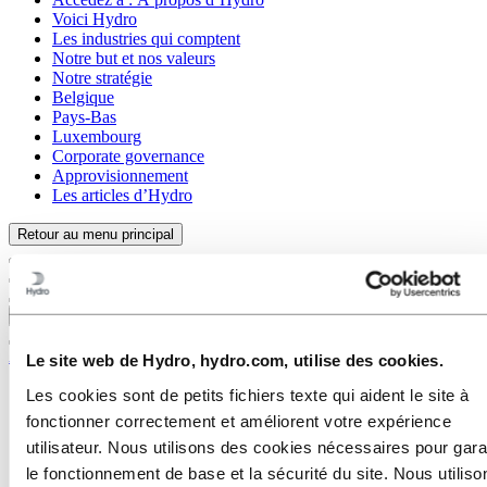
Voici Hydro
Les industries qui comptent
Notre but et nos valeurs
Notre stratégie
Belgique
Pays-Bas
Luxembourg
Corporate governance
Approvisionnement
Les articles d’Hydro
Retour au menu principal
Fermer
À propos d’Hydro
Le site web de Hydro, hydro.com, utilise des cookies.
Voici Hydro
Les cookies sont de petits fichiers texte qui aident le site à
Les industries qui comptent
fonctionner correctement et améliorent votre expérience
Notre but et nos valeurs
utilisateur. Nous utilisons des cookies nécessaires pour gara
Notre stratégie
Belgique
le fonctionnement de base et la sécurité du site. Nous utiliso