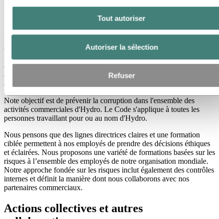
Le Code de conduite de Hydro sous-tend une grande
Tout autoriser
partie de notre politique de conformité.
Hydro ne tolère pas la corruption, qu’elle soit dans le secteur privé
Autoriser la sélection
ou public. Nous nous engageons à respecter toutes les lois et
réglementations applicables adoptées pour lutter contre la corruption
et les pots-de-vin. Nous interdisons le versement de pots-de-vin,
quelle qu’en soit la nature, que ce soit dans le cadre de relations avec
Refuser
des agents publics ou des particuliers du secteur privé.
Note objectif est de prévenir la corruption dans l'ensemble des
activités commerciales d'Hydro. Le Code s'applique à toutes les
personnes travaillant pour ou au nom d'Hydro.
Nous pensons que des lignes directrices claires et une formation
ciblée permettent à nos employés de prendre des décisions éthiques
et éclairées. Nous proposons une variété de formations basées sur les
risques à l’ensemble des employés de notre organisation mondiale.
Notre approche fondée sur les risques inclut également des contrôles
internes et définit la manière dont nous collaborons avec nos
partenaires commerciaux.
Actions collectives et autres