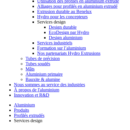
Utilisation des profilés en aluminium extrudé
Alliages pour profilés en aluminium extrudé
Extrusion durable au Benelux
Hydro pour les concepteurs
Services design
Design durable
EcoDesign par Hydro
Design aluminium
Services industriels
Formation sur l’aluminium
Nos partenariats Hydro Extrusions
Tubes de précision
Tubes soudés
Mâts
Aluminium primaire
Bauxite & alumine
Nous sommes au service des industries
À propos de l'aluminium
Innovation et R&D
Aluminium
Produits
Profilés extrudés
Services design