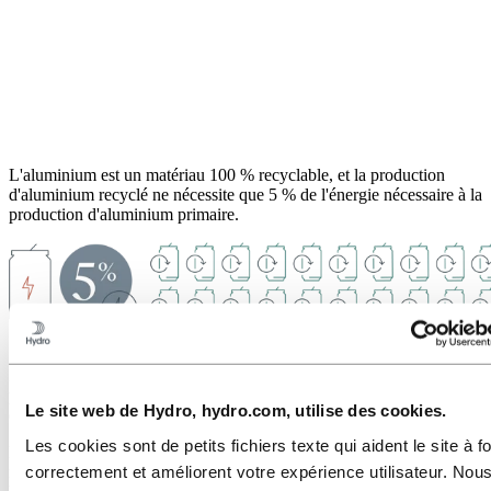
L'aluminium est un matériau 100 % recyclable, et la production
d'aluminium recyclé ne nécessite que 5 % de l'énergie nécessaire à la
production d'aluminium primaire.
Nous devons donc nous assurer que tous nos déchets d'aluminium
post-consommation peuvent être remis dans le circuit encore et
Le site web de Hydro, hydro.com, utilise des cookies.
encore.
Les cookies sont de petits fichiers texte qui aident le site à f
Les déchets d'aluminium post-consommation sont comme une
correctement et améliorent votre expérience utilisateur. Nous
réserve d'énergie illimitée et jouent un rôle vital dans l'avenir de