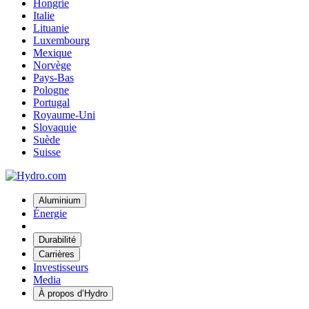
Hongrie
Italie
Lituanie
Luxembourg
Mexique
Norvège
Pays-Bas
Pologne
Portugal
Royaume-Uni
Slovaquie
Suède
Suisse
Aluminium
Énergie
Durabilité
Carrières
Investisseurs
Media
À propos d’Hydro