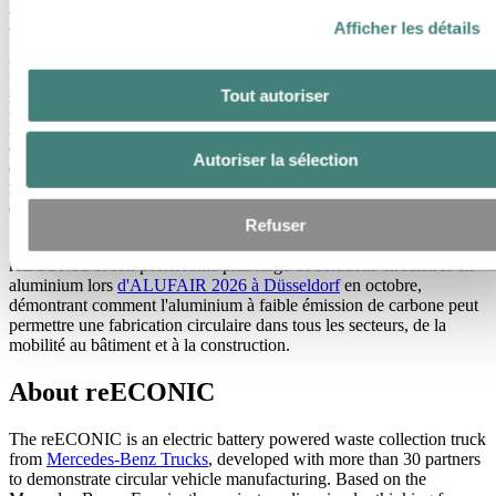
De l'exposition au salon de l'industrie
Afficher les détails
Le véhicule reECONIC complet est exposé à
IFAT à Munich
, le
plus grand salon mondial des technologies environnementales, où
Tout autoriser
les visiteurs peuvent observer l'utilisation de matériaux recyclés,
naturels et biosourcés dans l'ensemble du véhicule. Par ailleurs, une
cabine de conduite reECONIC, conçue à des fins de
Autoriser la sélection
développement, est présentée sur le stand Mercedes-Benz Trucks,
mettant en lumière les principaux matériaux et composants grâce à
des coupes transversales et des informations numériques.
Refuser
Hydro mettra davantage en avant sa contribution au projet
reECONIC et son portefeuille plus large de solutions circulaires en
aluminium lors
d'ALUFAIR 2026 à Düsseldorf
en octobre,
démontrant comment l'aluminium à faible émission de carbone peut
permettre une fabrication circulaire dans tous les secteurs, de la
mobilité au bâtiment et à la construction.
About reECONIC
The reECONIC is an electric battery powered waste collection truck
from
Mercedes‑Benz Trucks
, developed with more than 30 partners
to demonstrate circular vehicle manufacturing. Based on the