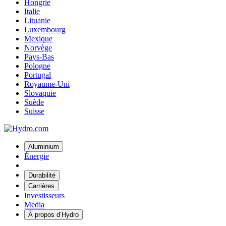
Hongrie
Italie
Lituanie
Luxembourg
Mexique
Norvège
Pays-Bas
Pologne
Portugal
Royaume-Uni
Slovaquie
Suède
Suisse
Aluminium
Énergie
Durabilité
Carrières
Investisseurs
Media
À propos d’Hydro