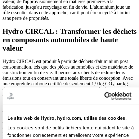
valeur, de l'approvisionnement en matières premières à la
fabrication, jusqu'au recyclage en fin de vie. L'aluminium joue un
rôle essentiel dans cette approche, car il peut être recyclé à l'infini
sans perte de propriétés.
Hydro CIRCAL : Transformer les déchets
en composants automobiles de haute
valeur
Hydro CIRCAL est produit à partir de déchets d'aluminium post-
consommation, tels que des pièces automobiles et des matériaux de
construction en fin de vie. Il permet aux clients de réduire leurs
émissions tout en conservant une totale liberté de conception. Avec
une empreinte carbone certifiée de seulement 1,9 kg CO₂ par kg
d'aluminium, Hydro CIRCAL aide les fabricants à réduire l'impact
environnemental de leurs produits dès la phase de production.
« Le développement durable fait partie intégrante de notre stratégie,
que nous mettons en œuvre dans le cadre de ce projet aux côtés de
partenaires solides. Nous poursuivons un objectif clair : la
Le site web de Hydro, hydro.com, utilise des cookies.
décarbonation de nos produits. Avec le reECONIC, nous illustrons
Les cookies sont de petits fichiers texte qui aident le site à
concrètement la voie vers une chaîne de valeur plus durable dans la
production automobile », déclare Achim Puchert, PDG de
fonctionner correctement et améliorent votre expérience
Mercedes-Benz Trucks.