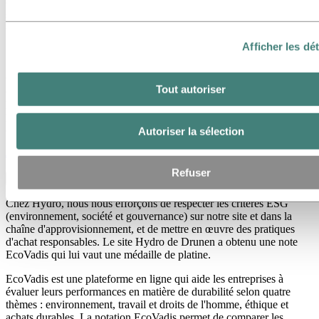
étape de la chaîne de valeur. Le site de Hydro à Drunen est certifié
selon la norme de performance ASI et la norme de chaîne de
contrôle (CoC) ASI.
Afficher les dét
L'Aluminium Stewardship Initiative (ASI) est une organisation
mondiale à but non lucratif et de certification qui vise à améliorer la
durabilité tout au long de la chaîne de valeur de l'aluminium. L'ASI
Tout autoriser
a développé un système de certification indépendant pour une
production d'aluminium responsable afin de garantir que les
principes de durabilité et des droits humains soient de plus en plus
ancrés dans la production, l'utilisation et le recyclage de l'aluminium.
Autoriser la sélection
Aluminium Stewardship Initiative (ASI) | Hydro (anglais)
Refuser
Évaluation EcoVadis
Chez Hydro, nous nous efforçons de respecter les critères ESG
(environnement, société et gouvernance) sur notre site et dans la
chaîne d'approvisionnement, et de mettre en œuvre des pratiques
d'achat responsables. Le site Hydro de Drunen a obtenu une note
EcoVadis qui lui vaut une médaille de platine.
EcoVadis est une plateforme en ligne qui aide les entreprises à
évaluer leurs performances en matière de durabilité selon quatre
thèmes : environnement, travail et droits de l'homme, éthique et
achats durables. La notation EcoVadis permet de comparer les