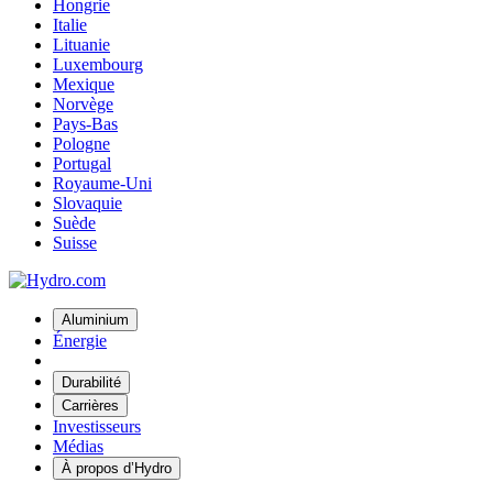
Hongrie
Italie
Lituanie
Luxembourg
Mexique
Norvège
Pays-Bas
Pologne
Portugal
Royaume-Uni
Slovaquie
Suède
Suisse
Aluminium
Énergie
Durabilité
Carrières
Investisseurs
Médias
À propos d’Hydro