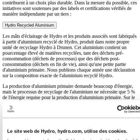
contribuent à un choix plus durable. Dans la mesure du possible, ces
initiatives sont soutenues par des labels et certifications vérifiés de
manière indépendante par un tiers :
Hydro Recycled Aluminium
Les mâts d'éclairage de Hydro et les produits associés sont fabriqués
à partir d'aluminium recyclé de Hydro, produit dans notre propre
unité de recyclage Hydro à Drunen. Cet aluminium contient un
pourcentage élevé de matières recyclées, tant des déchets pré-
consommation (déchets de processus) que des déchets post-
consommation (déchets en fin de vie), ainsi qu'une petite partie
d'aluminium primaire. Nous publions chaque année une déclaration
sur la composition exacte de l'aluminium recyclé Hydro.
La production d'aluminium primaire demande beaucoup d'énergie,
mais le processus de recyclage de l'aluminium ne nécessite que 5 %
de l'énergie requise pour la production d'aluminium primaire. Sur le
site de Drunen, nous avons, en plus de notre usine de mâts, une
usine d'extrusion et une unité de recyclage. Tout sous un même toit !
Cela nous offre une excellente position de départ pour boucler les
cycles, garantir la transparence sur la composition des matériaux et
mettre en œuvre des initiatives directes de durabilité dans la chaîne
Le site web de Hydro, hydro.com, utilise des cookies.
d'approvisionnement.