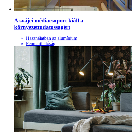
A svájci médiacsoport kiáll a
környezettudatosságért
Használatban az alumínium
Fenntarthatóság