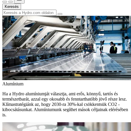
Keresés
Alumínium
Ha a Hydro alumíniumját választja, ami erős, könnyű, tartós és
természetbarát, azzal egy okosabb és fenntarthatóbb jövő része lesz.
Klímastratégiánk az, hogy 2030-ra 30%-kal csökkentsük CO2 -
kibocsátásunkat. Alumíniumunk segíthet mások céljainak elérésében
is.