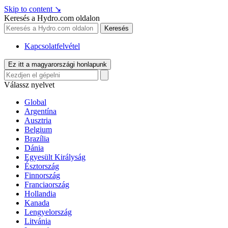
Skip to content
↘
Keresés a Hydro.com oldalon
Keresés
Kapcsolatfelvétel
Ez itt a magyarországi honlapunk
Válassz nyelvet
Global
Argentína
Ausztria
Belgium
Brazília
Dánia
Egyesült Királyság
Észtország
Finnország
Franciaország
Hollandia
Kanada
Lengyelország
Litvánia