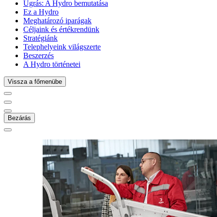
Ugrás:
A Hydro bemutatása
Ez a Hydro
Meghatározó iparágak
Céljaink és értékrendünk
Stratégiánk
Telephelyeink világszerte
Beszerzés
A Hydro történetei
Vissza a főmenübe
Bezárás