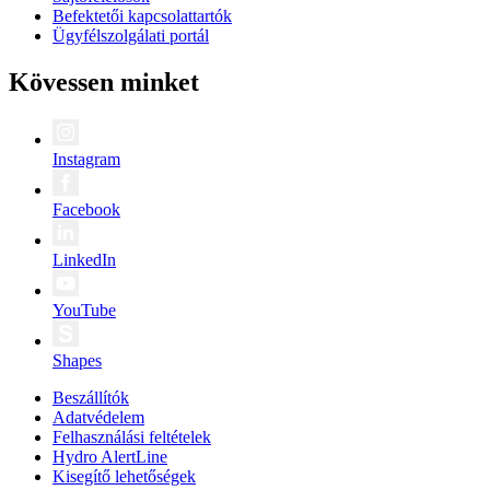
Befektetői kapcsolattartók
Ügyfélszolgálati portál
Kövessen minket
Instagram
Facebook
LinkedIn
YouTube
Shapes
Beszállítók
Adatvédelem
Felhasználási feltételek
Hydro AlertLine
Kisegítő lehetőségek