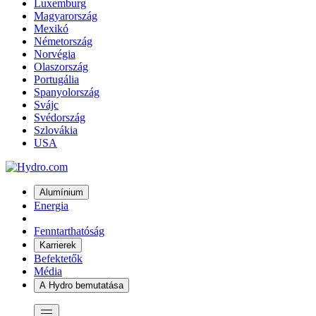
Luxemburg
Magyarország
Mexikó
Németország
Norvégia
Olaszország
Portugália
Spanyolország
Svájc
Svédország
Szlovákia
USA
Alumínium
Energia
Fenntarthatóság
Karrierek
Befektetők
Média
A Hydro bemutatása