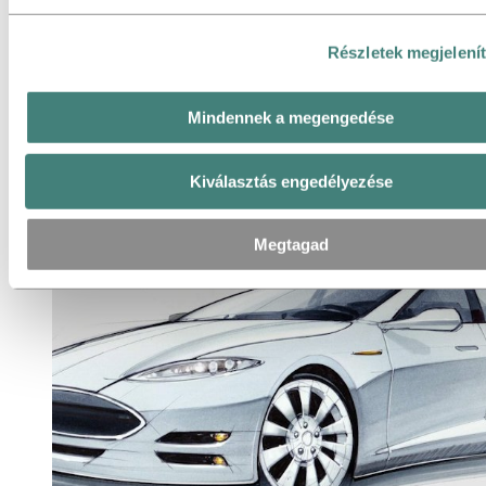
Részletek megjelení
Mindennek a megengedése
A Boulevard Katwijk ismét alumíniumból
csillog
Kiválasztás engedélyezése
Használatban az alumínium
Fenntarthatóság
Megtagad