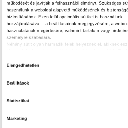
működését és javítják a felhasználói élményt. Szükséges süt
használunk a weboldal alapvető működésének és biztonság
biztosításához. Ezen felül opcionális sütiket is használunk –
hozzájárulásával – a beállításainak megjegyzésére, a webol
használatának megértésére, valamint tartalom vagy hirdeté
Elektromos háromkerekű fejlesztése a Hydro
személyre szabására.
EcoDesign segítségével a városi mobilitás
Néhány sütit olyan harmadik felek helyeznek el, akiknek esz
újragondolására
biztonsági, elemzési vagy hirdetési célokra használjuk. Ezek
Innováció és technológia
harmadik felek a weboldalunk használatáról gyűjtött informác
Hozzájárulás
Fenntarthatóság
kombinálhatják más, Ön által megadott adatokkal, vagy olya
Elengedhetetlen
kiválasztása
adatokkal, amelyeket az ő szolgáltatásaik használata során
gyűjtöttek. A harmadik fél, amely egy adott third‑party sütiért 
Beállítások
az adott süti által gyűjtött személyes adatok adatkezelője. Az
sütilistában megtekintheti, mely harmadik felek érintettek.
Statisztikai
Marketing