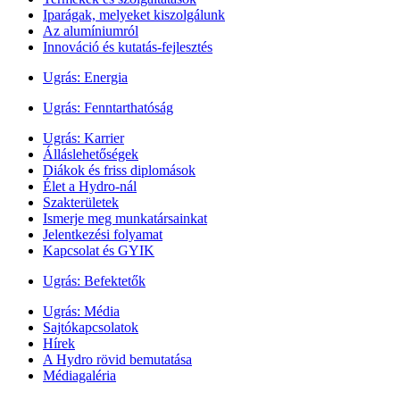
Iparágak, melyeket kiszolgálunk
Az alumíniumról
Innováció és kutatás-fejlesztés
Ugrás:
Energia
Ugrás:
Fenntarthatóság
Ugrás:
Karrier
Álláslehetőségek
Diákok és friss diplomások
Élet a Hydro-nál
Szakterületek
Ismerje meg munkatársainkat
Jelentkezési folyamat
Kapcsolat és GYIK
Ugrás:
Befektetők
Ugrás:
Média
Sajtókapcsolatok
Hírek
A Hydro rövid bemutatása
Médiagaléria