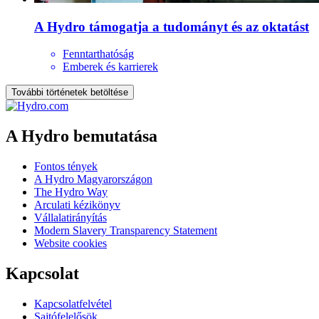
A Hydro támogatja a tudományt és az oktatást
Fenntarthatóság
Emberek és karrierek
További történetek betöltése
A Hydro bemutatása
Fontos tények
A Hydro Magyarországon
The Hydro Way
Arculati kézikönyv
Vállalatirányítás
Modern Slavery Transparency Statement
Website cookies
Kapcsolat
Kapcsolatfelvétel
Sajtófelelősök