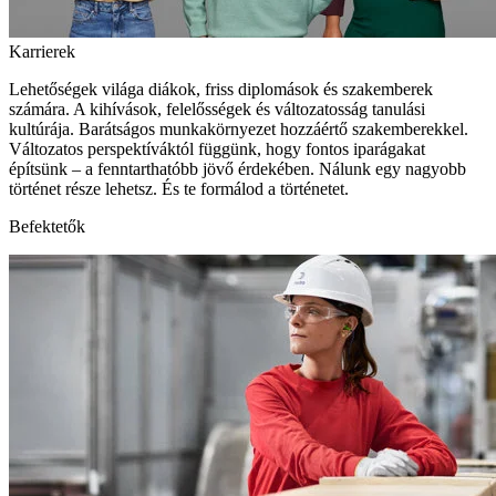
Karrierek
Lehetőségek világa diákok, friss diplomások és szakemberek
számára. A kihívások, felelősségek és változatosság tanulási
kultúrája. Barátságos munkakörnyezet hozzáértő szakemberekkel.
Változatos perspektíváktól függünk, hogy fontos iparágakat
építsünk – a fenntarthatóbb jövő érdekében. Nálunk egy nagyobb
történet része lehetsz. És te formálod a történetet.
Befektetők