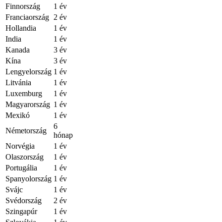
Finnország
1 év
Franciaország
2 év
Hollandia
1 év
India
1 év
Kanada
3 év
Kína
3 év
Lengyelország
1 év
Litvánia
1 év
Luxemburg
1 év
Magyarország
1 év
Mexikó
1 év
6
Németország
hónap
Norvégia
1 év
Olaszország
1 év
Portugália
1 év
Spanyolország
1 év
Svájc
1 év
Svédország
2 év
Szingapúr
1 év