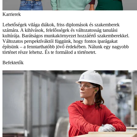
Karrierek
Lehetőségek világa diákok, friss diplomások és szakemberek
számára. A kihívások, felelősségek és változatosság tanulási
kultúrája. Barátságos munkakörnyezet hozzáértő szakemberekkel.
Változatos perspektíváktól függünk, hogy fontos iparágakat
építsünk – a fenntarthatóbb jövő érdekében. Nálunk egy nagyobb
történet része lehetsz. És te formálod a történetet.
Befektetők