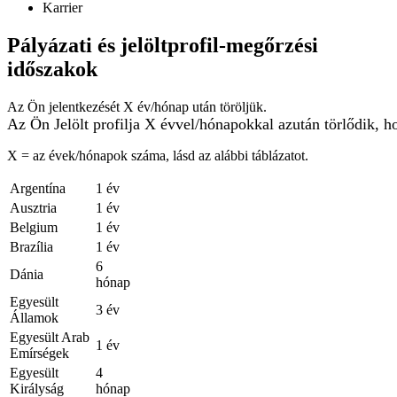
Karrier
Pályázati és jelöltprofil-megőrzési
időszakok
Az Ön jelentkezését X év/hónap után töröljük.
Az Ön Jelölt profilja X évvel/hónapokkal azután törlődik, h
X = az évek/hónapok száma, lásd az alábbi táblázatot.
Argentína
1 év
Ausztria
1 év
Belgium
1 év
Brazília
1 év
6
Dánia
hónap
Egyesült
3 év
Államok
Egyesült Arab
1 év
Emírségek
Egyesült
4
Királyság
hónap