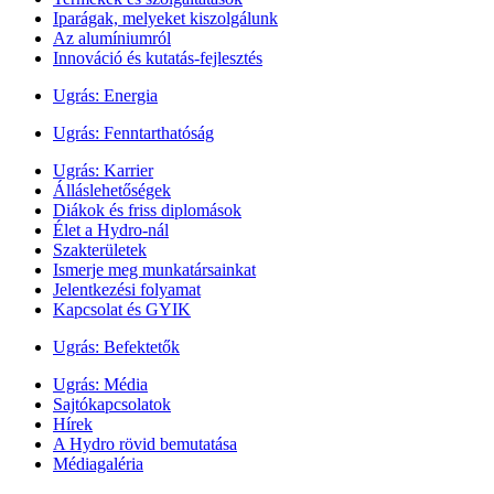
Iparágak, melyeket kiszolgálunk
Az alumíniumról
Innováció és kutatás-fejlesztés
Ugrás:
Energia
Ugrás:
Fenntarthatóság
Ugrás:
Karrier
Álláslehetőségek
Diákok és friss diplomások
Élet a Hydro-nál
Szakterületek
Ismerje meg munkatársainkat
Jelentkezési folyamat
Kapcsolat és GYIK
Ugrás:
Befektetők
Ugrás:
Média
Sajtókapcsolatok
Hírek
A Hydro rövid bemutatása
Médiagaléria