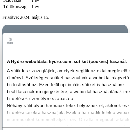
Szlovákia
1 év
Törökország
1 év
Frissítve: 2024. május 15.
A Hydro weboldala, hydro.com, sütiket (cookies) használ.
A sütik kis szövegfájlok, amelyek segítik az oldal megfelelő 
élményt. Szükséges sütiket használunk a weboldal alapvet
biztosításához. Ezen felül opcionális sütiket is használunk 
beállításainak megjegyzésére, a weboldal használatának meg
hirdetések személyre szabására.
Néhány sütit olyan harmadik felek helyeznek el, akiknek esz
hirdetési célokra használjuk. Ezek a harmadik felek a webold
információkat kombinálhatják más, Ön által megadott adatokk
amelyeket az ő szolgáltatásaik használata során gyűjtöttek. 