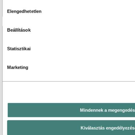
third‑party sütiért felelős, az adott süti által gyűjtött személ
Hozzájárulás
sütilistában megtekintheti, mely harmadik felek érintettek.
Elengedhetetlen
kiválasztása
Beállítások
Statisztikai
Marketing
Mindennek a megengedés
Kiválasztás engedélyezés