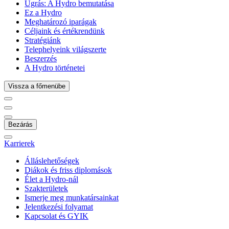
Ugrás:
A Hydro bemutatása
Ez a Hydro
Meghatározó iparágak
Céljaink és értékrendünk
Stratégiánk
Telephelyeink világszerte
Beszerzés
A Hydro történetei
Vissza a főmenübe
Bezárás
Karrierek
Álláslehetőségek
Diákok és friss diplomások
Élet a Hydro-nál
Szakterületek
Ismerje meg munkatársainkat
Jelentkezési folyamat
Kapcsolat és GYIK