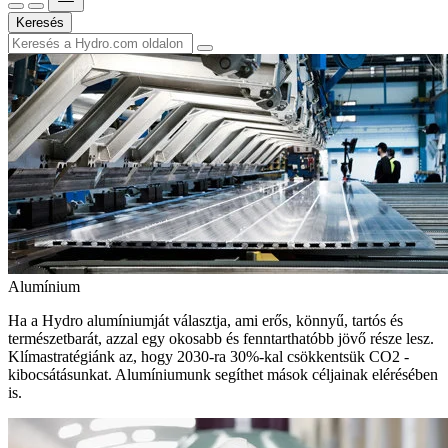
Keresés
Alumínium
Ha a Hydro alumíniumját választja, ami erős, könnyű, tartós és
természetbarát, azzal egy okosabb és fenntarthatóbb jövő része lesz.
Klímastratégiánk az, hogy 2030-ra 30%-kal csökkentsük CO2 -
kibocsátásunkat. Alumíniumunk segíthet mások céljainak elérésében
is.