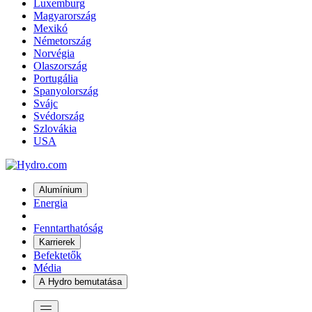
Luxemburg
Magyarország
Mexikó
Németország
Norvégia
Olaszország
Portugália
Spanyolország
Svájc
Svédország
Szlovákia
USA
Alumínium
Energia
Fenntarthatóság
Karrierek
Befektetők
Média
A Hydro bemutatása