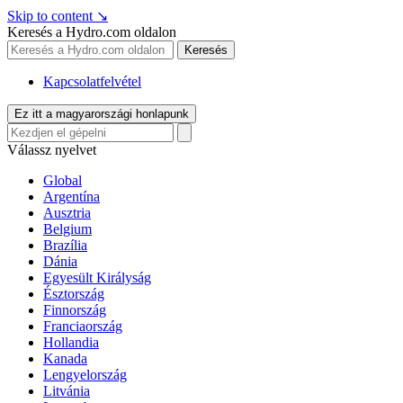
Skip to content
↘
Keresés a Hydro.com oldalon
Keresés
Kapcsolatfelvétel
Ez itt a magyarországi honlapunk
Válassz nyelvet
Global
Argentína
Ausztria
Belgium
Brazília
Dánia
Egyesült Királyság
Észtország
Finnország
Franciaország
Hollandia
Kanada
Lengyelország
Litvánia