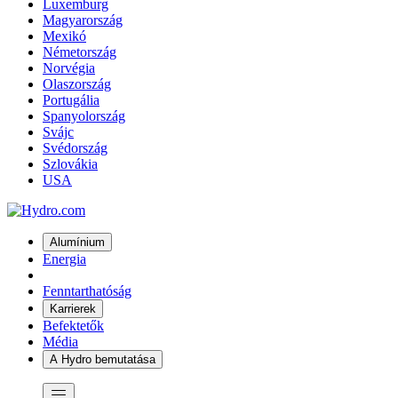
Luxemburg
Magyarország
Mexikó
Németország
Norvégia
Olaszország
Portugália
Spanyolország
Svájc
Svédország
Szlovákia
USA
Alumínium
Energia
Fenntarthatóság
Karrierek
Befektetők
Média
A Hydro bemutatása