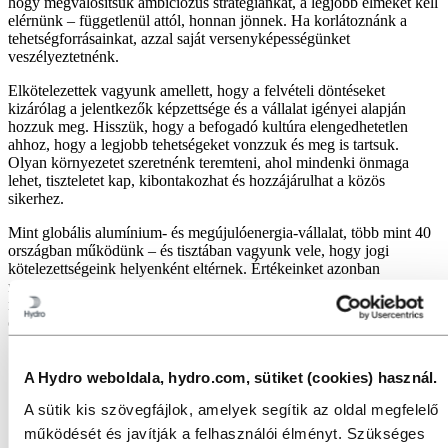
hogy megvalósítsuk ambiciózus stratégiánkat, a legjobb elméket kell
elérnünk – függetlenül attól, honnan jönnek. Ha korlátoznánk a
tehetségforrásainkat, azzal saját versenyképességünket
veszélyeztetnénk.
Elkötelezettek vagyunk amellett, hogy a felvételi döntéseket
kizárólag a jelentkezők képzettsége és a vállalat igényei alapján
hozzuk meg. Hisszük, hogy a befogadó kultúra elengedhetetlen
ahhoz, hogy a legjobb tehetségeket vonzzuk és meg is tartsuk.
Olyan környezetet szeretnénk teremteni, ahol mindenki önmaga
lehet, tiszteletet kap, kibontakozhat és hozzájárulhat a közös
sikerhez.
Mint globális alumínium- és megújulóenergia-vállalat, több mint 40
országban működünk – és tisztában vagyunk vele, hogy jogi
kötelezettségeink helyenként eltérnek. Értékeinket azonban
mindenhol komolyan vesszük, és elkötelezettek vagyunk a DIB-
megközelítés következetes alkalmazása mellett – mindig az adott
ország jogszabályainak megfelelően.
A Hydro weboldala, hydro.com, sütiket (cookies) használ.
A sütik kis szövegfájlok, amelyek segítik az oldal megfelelő
működését és javítják a felhasználói élményt. Szükséges