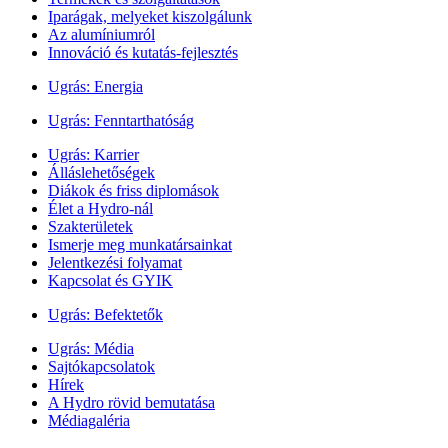
Iparágak, melyeket kiszolgálunk
Az alumíniumról
Innováció és kutatás-fejlesztés
Ugrás:
Energia
Ugrás:
Fenntarthatóság
Ugrás:
Karrier
Álláslehetőségek
Diákok és friss diplomások
Élet a Hydro-nál
Szakterületek
Ismerje meg munkatársainkat
Jelentkezési folyamat
Kapcsolat és GYIK
Ugrás:
Befektetők
Ugrás:
Média
Sajtókapcsolatok
Hírek
A Hydro rövid bemutatása
Médiagaléria