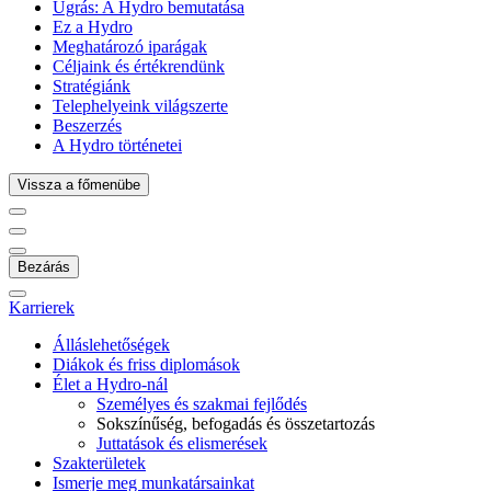
Ugrás:
A Hydro bemutatása
Ez a Hydro
Meghatározó iparágak
Céljaink és értékrendünk
Stratégiánk
Telephelyeink világszerte
Beszerzés
A Hydro történetei
Vissza a főmenübe
Bezárás
Karrierek
Álláslehetőségek
Diákok és friss diplomások
Élet a Hydro-nál
Személyes és szakmai fejlődés
Sokszínűség, befogadás és összetartozás
Juttatások és elismerések
Szakterületek
Ismerje meg munkatársainkat