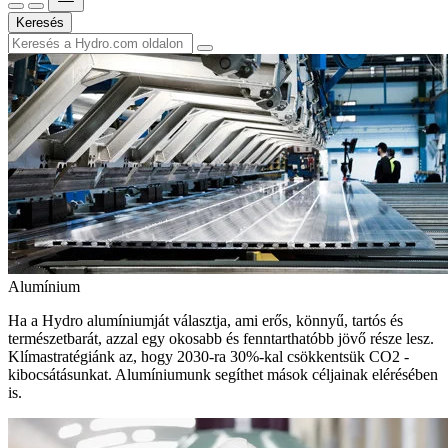
Keresés
Alumínium
Ha a Hydro alumíniumját választja, ami erős, könnyű, tartós és
természetbarát, azzal egy okosabb és fenntarthatóbb jövő része lesz.
Klímastratégiánk az, hogy 2030-ra 30%-kal csökkentsük CO2 -
kibocsátásunkat. Alumíniumunk segíthet mások céljainak elérésében
is.