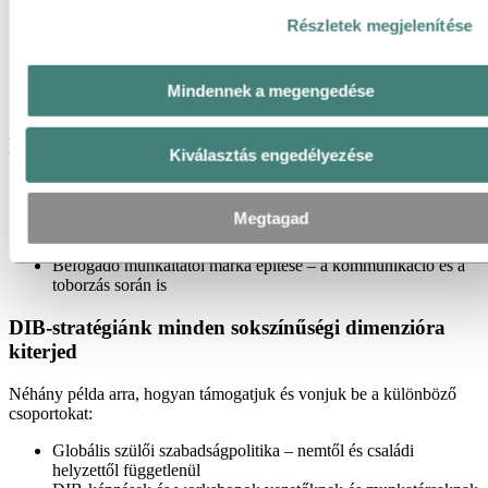
100+ nemzetiség
Részletek megjelenítése
42 ország
24% női munkavállaló
40% 40 év alatti munkatárs
Mindennek a megengedése
30% 50 év feletti munkatárs
Három kulcsterületre összpontosítunk:
Kiválasztás engedélyezése
Befogadó munkahelyi környezet biztosítása minden
telephelyünkön
Megtagad
A kevésbé reprezentált csoportok támogatása – különösen
munkavállalói hálózatokon és erőforráscsoportokon keresztül
Befogadó munkáltatói márka építése – a kommunikáció és a
toborzás során is
DIB-stratégiánk minden sokszínűségi dimenzióra
kiterjed
Néhány példa arra, hogyan támogatjuk és vonjuk be a különböző
csoportokat:
Globális szülői szabadságpolitika – nemtől és családi
helyzettől függetlenül