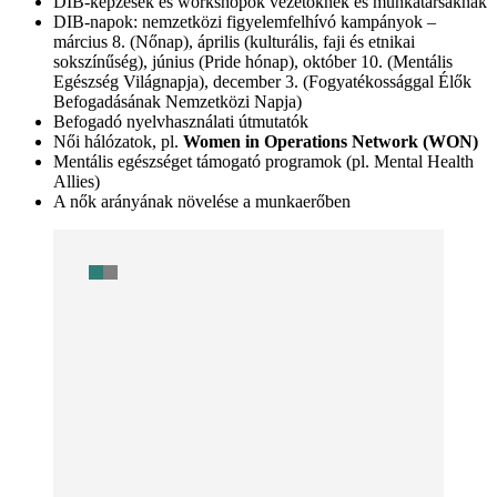
DIB-képzések és workshopok vezetőknek és munkatársaknak
DIB-napok: nemzetközi figyelemfelhívó kampányok –
március 8. (Nőnap), április (kulturális, faji és etnikai
sokszínűség), június (Pride hónap), október 10. (Mentális
Egészség Világnapja), december 3. (Fogyatékossággal Élők
Befogadásának Nemzetközi Napja)
Befogadó nyelvhasználati útmutatók
Női hálózatok, pl.
Women in Operations Network (WON)
Mentális egészséget támogató programok (pl. Mental Health
Allies)
A nők arányának növelése a munkaerőben