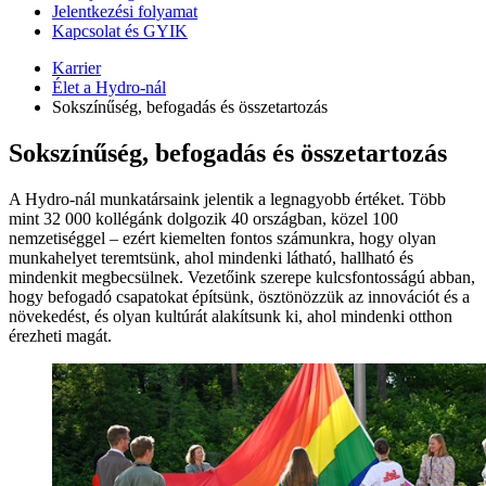
Jelentkezési folyamat
Kapcsolat és GYIK
Karrier
Élet a Hydro-nál
Sokszínűség, befogadás és összetartozás
Sokszínűség, befogadás és összetartozás
A Hydro-nál munkatársaink jelentik a legnagyobb értéket. Több
mint 32 000 kollégánk dolgozik 40 országban, közel 100
nemzetiséggel – ezért kiemelten fontos számunkra, hogy olyan
munkahelyet teremtsünk, ahol mindenki látható, hallható és
mindenkit megbecsülnek. Vezetőink szerepe kulcsfontosságú abban,
hogy befogadó csapatokat építsünk, ösztönözzük az innovációt és a
növekedést, és olyan kultúrát alakítsunk ki, ahol mindenki otthon
érezheti magát.