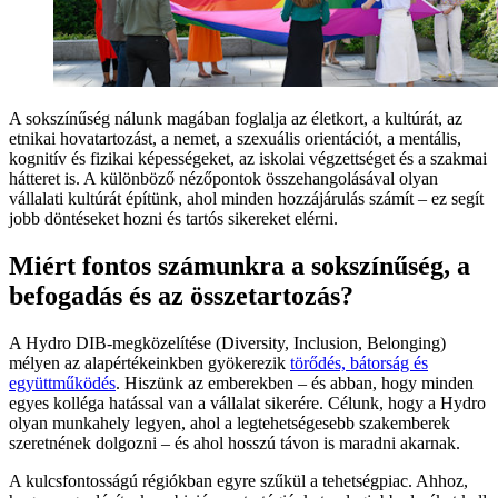
A sokszínűség nálunk magában foglalja az életkort, a kultúrát, az
etnikai hovatartozást, a nemet, a szexuális orientációt, a mentális,
kognitív és fizikai képességeket, az iskolai végzettséget és a szakmai
hátteret is. A különböző nézőpontok összehangolásával olyan
vállalati kultúrát építünk, ahol minden hozzájárulás számít – ez segít
jobb döntéseket hozni és tartós sikereket elérni.
Miért fontos számunkra a sokszínűség, a
befogadás és az összetartozás?
A Hydro DIB-megközelítése (Diversity, Inclusion, Belonging)
mélyen az alapértékeinkben gyökerezik
törődés, bátorság és
együttműködés
. Hiszünk az emberekben – és abban, hogy minden
egyes kolléga hatással van a vállalat sikerére. Célunk, hogy a Hydro
olyan munkahely legyen, ahol a legtehetségesebb szakemberek
szeretnének dolgozni – és ahol hosszú távon is maradni akarnak.
A kulcsfontosságú régiókban egyre szűkül a tehetségpiac. Ahhoz,