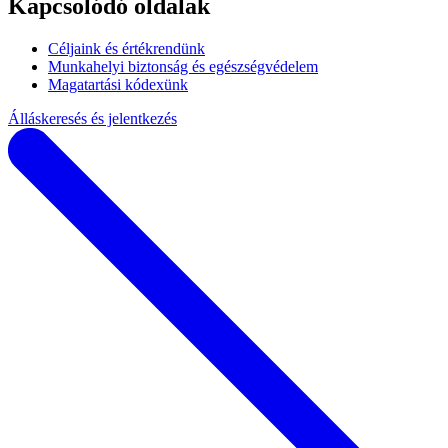
Kapcsolódó oldalak
Céljaink és értékrendünk
Munkahelyi biztonság és egészségvédelem
Magatartási kódexünk
Álláskeresés és jelentkezés