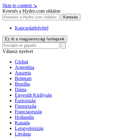
Skip to content
↘
Keresés a Hydro.com oldalon
Keresés
Kapcsolatfelvétel
Ez itt a magyarországi honlapunk
Válassz nyelvet
Global
Argentína
Ausztria
Belgium
Brazília
Dánia
Egyesült Királyság
Észtország
Finnország
Franciaország
Hollandia
Kanada
Lengyelország
Litvánia