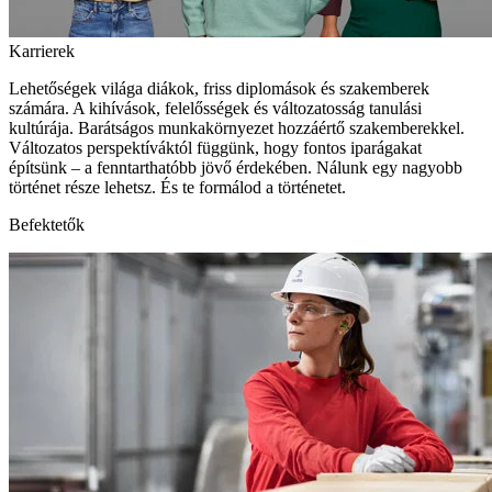
Karrierek
Lehetőségek világa diákok, friss diplomások és szakemberek
számára. A kihívások, felelősségek és változatosság tanulási
kultúrája. Barátságos munkakörnyezet hozzáértő szakemberekkel.
Változatos perspektíváktól függünk, hogy fontos iparágakat
építsünk – a fenntarthatóbb jövő érdekében. Nálunk egy nagyobb
történet része lehetsz. És te formálod a történetet.
Befektetők