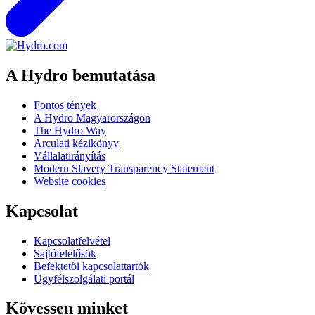
A Hydro bemutatása
Fontos tények
A Hydro Magyarországon
The Hydro Way
Arculati kézikönyv
Vállalatirányítás
Modern Slavery Transparency Statement
Website cookies
Kapcsolat
Kapcsolatfelvétel
Sajtófelelősök
Befektetői kapcsolattartók
Ügyfélszolgálati portál
Kövessen minket