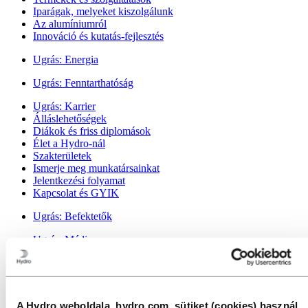
Iparágak, melyeket kiszolgálunk
Az alumíniumról
Innováció és kutatás-fejlesztés
Ugrás:
Energia
Ugrás:
Fenntarthatóság
Ugrás:
Karrier
Álláslehetőségek
Diákok és friss diplomások
Élet a Hydro-nál
Szakterületek
Ismerje meg munkatársainkat
Jelentkezési folyamat
Kapcsolat és GYIK
Ugrás:
Befektetők
Ugrás:
Média
Sajtókapcsolatok
Hírek
A Hydro rövid bemutatása
Médiagaléria
A Hydro weboldala, hydro.com, sütiket (cookies) használ.