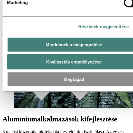
Marketing
Innováció és kutatás-fejlesztés
Fejlesztés
Alumíniummal mindig újszerűen
Részletek megjelenítése
Az alumíniumról sosem tanulhat az ember eleget, hiszen ennek a
fémnek az összes paramétere folyamatosan változik. Minden
alkalommal a kívánt új alkalmazást kell figyelembe vennünk.
Mindennek a megengedése
Kiválasztás engedélyezése
Megtagad
Alumíniumalkalmazások kifejlesztése
Kutatási központjaink feladata ügyfeleink kiszolgálása. Az egyes