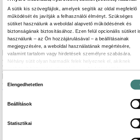
Ugrás:
A Hydro bemutatása
Ez a Hydro
A sütik kis szövegfájlok, amelyek segítik az oldal megfelelő
Meghatározó iparágak
működését és javítják a felhasználói élményt. Szükséges
Céljaink és értékrendünk
sütiket használunk a weboldal alapvető működésének és
Stratégiánk
Telephelyeink világszerte
biztonságának biztosításához. Ezen felül opcionális sütiket i
Beszerzés
használunk – az Ön hozzájárulásával – a beállításainak
A Hydro történetei
megjegyzésére, a weboldal használatának megértésére,
Vissza a főmenübe
valamint tartalom vagy hirdetések személyre szabására.
Néhány sütit olyan harmadik felek helyeznek el, akiknek
eszközeit biztonsági, elemzési vagy hirdetési célokra
használjuk. Ezek a harmadik felek a weboldalunk használatá
Bezárás
Hozzájárulás
gyűjtött információkat kombinálhatják más, Ön által megadot
Elengedhetetlen
kiválasztása
Alumínium
adatokkal, vagy olyan adatokkal, amelyeket az ő szolgáltatá
Termékek és szolgáltatások
használata során gyűjtöttek. A harmadik fél, amely egy adott
Beállítások
Iparágak, melyeket kiszolgálunk
third‑party sütiért felelős, az adott süti által gyűjtött személy
Az alumíniumról
adatok adatkezelője. Az alábbi sütilistában megtekintheti, me
Innováció és kutatás-fejlesztés
Kutatás
harmadik felek érintettek.
Statisztikai
Fejlesztés
Alumínium