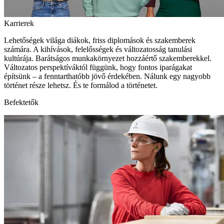
Karrierek
Lehetőségek világa diákok, friss diplomások és szakemberek
számára. A kihívások, felelősségek és változatosság tanulási
kultúrája. Barátságos munkakörnyezet hozzáértő szakemberekkel.
Változatos perspektíváktól függünk, hogy fontos iparágakat
építsünk – a fenntarthatóbb jövő érdekében. Nálunk egy nagyobb
történet része lehetsz. És te formálod a történetet.
Befektetők