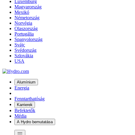
Luxemburg
Magyarország
Mexikó
Németország
Norvégia
Olaszország
Portugália
Spanyolország
Svájc
Svédország
Szlovákia
USA
Alumínium
Energia
Fenntarthatóság
Karrierek
Befektetők
Média
A Hydro bemutatása