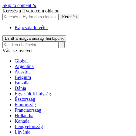
Skip to content
↘
Keresés a Hydro.com oldalon
Keresés
Kapcsolatfelvétel
Ez itt a magyarországi honlapunk
Válassz nyelvet
Global
Argentína
Ausztria
Belgium
Brazília
Dánia
Egyesült Királyság
Észtország
Finnország
Franciaország
Hollandia
Kanada
Lengyelország
Litvánia