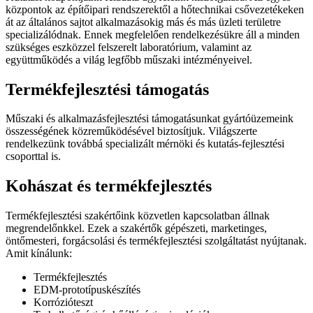
központok az építőipari rendszerektől a hőtechnikai csővezetékeken
át az általános sajtot alkalmazásokig más és más üzleti területre
specializálódnak. Ennek megfelelően rendelkezésükre áll a minden
szükséges eszközzel felszerelt laboratórium, valamint az
együttműködés a világ legfőbb műszaki intézményeivel.
Termékfejlesztési támogatás
Műszaki és alkalmazásfejlesztési támogatásunkat gyártóüzemeink
összességének közreműködésével biztosítjuk. Világszerte
rendelkezünk továbbá specializált mérnöki és kutatás-fejlesztési
csoporttal is.
Kohászat és termékfejlesztés
Termékfejlesztési szakértőink közvetlen kapcsolatban állnak
megrendelőnkkel. Ezek a szakértők gépészeti, marketinges,
öntőmesteri, forgácsolási és termékfejlesztési szolgáltatást nyújtanak.
Amit kínálunk:
Termékfejlesztés
EDM-prototípuskészítés
Korrózióteszt