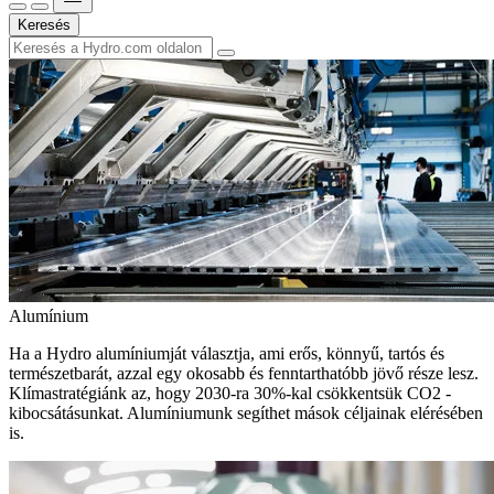
Keresés
Alumínium
Ha a Hydro alumíniumját választja, ami erős, könnyű, tartós és
természetbarát, azzal egy okosabb és fenntarthatóbb jövő része lesz.
Klímastratégiánk az, hogy 2030-ra 30%-kal csökkentsük CO2 -
kibocsátásunkat. Alumíniumunk segíthet mások céljainak elérésében
is.