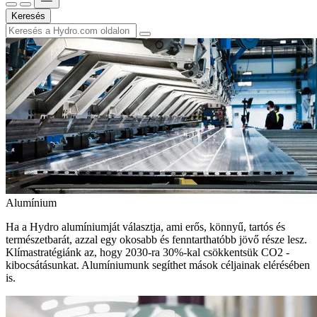
Keresés
Alumínium
Ha a Hydro alumíniumját választja, ami erős, könnyű, tartós és
természetbarát, azzal egy okosabb és fenntarthatóbb jövő része lesz.
Klímastratégiánk az, hogy 2030-ra 30%-kal csökkentsük CO2 -
kibocsátásunkat. Alumíniumunk segíthet mások céljainak elérésében
is.