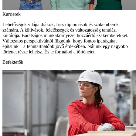
Karrierek
Lehetőségek világa diákok, friss diplomások és szakemberek
számára. A kihívások, felelősségek és változatosság tanulási
kultúrája. Barátságos munkakörnyezet hozzáértő szakemberekkel.
Változatos perspektíváktól függünk, hogy fontos iparágakat
építsünk – a fenntarthatóbb jövő érdekében. Nálunk egy nagyobb
történet része lehetsz. És te formálod a történetet.
Befektetők