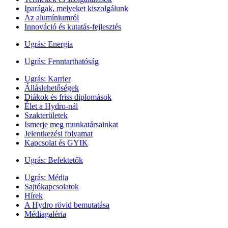
Iparágak, melyeket kiszolgálunk
Az alumíniumról
Innováció és kutatás-fejlesztés
Ugrás:
Energia
Ugrás:
Fenntarthatóság
Ugrás:
Karrier
Álláslehetőségek
Diákok és friss diplomások
Élet a Hydro-nál
Szakterületek
Ismerje meg munkatársainkat
Jelentkezési folyamat
Kapcsolat és GYIK
Ugrás:
Befektetők
Ugrás:
Média
Sajtókapcsolatok
Hírek
A Hydro rövid bemutatása
Médiagaléria