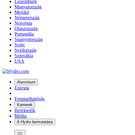
Luxemburg
Magyarország
Mexikó
Németország
Norvégia
Olaszország
Portugália
Spanyolország
Svájc
Svédország
Szlovákia
USA
Alumínium
Energia
Fenntarthatóság
Karrierek
Befektetők
Média
A Hydro bemutatása