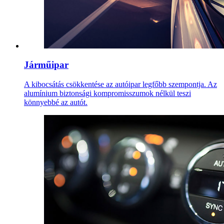
Járműipar
A kibocsátás csökkentése az autóipar legfőbb szempontja. Az
alumínium biztonsági kompromisszumok nélkül teszi
könnyebbé az autót.