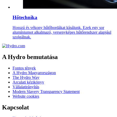
Hőtechnika
Hosszú és vékony hűtőbordákat kínálunk. Ezek egy sor
alumíniumot alkalmazó, versenyképes hűtőrendszer alapjául
szolgálnak.
A Hydro bemutatása
Fontos tények
A Hydro Magyarországon
The Hydro Way
Arculati kézikönyv
Vállalatirányítás
Modern Slavery Transparency Statement
Website cookies
Kapcsolat