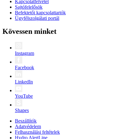
Kapcsolatfelvétel
Sajtófelelősök
Befektetői kapcsolattartók
Ügyfélszolgálati portál
Kövessen minket
Instagram
Facebook
LinkedIn
YouTube
Shapes
Beszállítók
Adatvédelem
Felhasználási feltételek
Hydro AlertLine