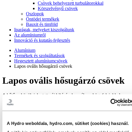
Csövek behelyezett turbulátorokkal
Körszelvényű csövek
Oszlopok
Öntödei termékek
Bauxit és timföld
Iparágak, melyeket kiszolgálunk
Az alumíniumról
Innováció és kutatás-fejlesztés
Alumínium
Termékek és szolgáltatások
Hegesztett alumíniumcsövek
Lapos ovális hősugárzó csövek
Lapos ovális hősugárzó csövek
A hűtőeszközök jelentette új kihívásokra válaszul ügyfeleinkkel
együttműködésben kifejlesztettünk, és jelenleg is tökéletesítünk
különféle továbbfejlesztett paraméterű csöveket.
A Hydro weboldala, hydro.com, sütiket (cookies) használ.