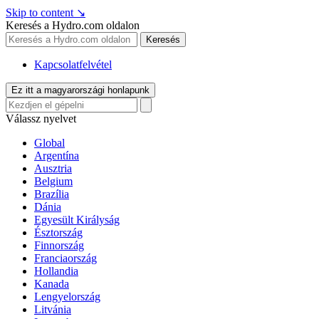
Skip to content
↘
Keresés a Hydro.com oldalon
Keresés
Kapcsolatfelvétel
Ez itt a magyarországi honlapunk
Válassz nyelvet
Global
Argentína
Ausztria
Belgium
Brazília
Dánia
Egyesült Királyság
Észtország
Finnország
Franciaország
Hollandia
Kanada
Lengyelország
Litvánia