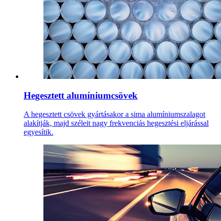
Hegesztett alumíniumcsövek
A hegesztett csövek gyártásakor a sima alumíniumszalagot
alakítják, majd széleit nagy frekvenciás hegesztési eljárással
egyesítik.