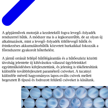
A gépjárművek motorját a kezdetektől fogva levegő–folyadék
rendszerrel hűtik. A módszer ma is a legkorszerűbb, de az olyan új
alkalmazások, mint a levegő–folyadék töltőlevegő hűtők és
érintkezéses akkumulátorhűtők közvetett hurkaikkal fokozzák a
főrendszerre gyakorolt hőterhelést.
A jármű orránál fellépő hűtőlégáramlás és a hűtőeszköz közötti
távolság jelentette új kihívásokra válaszul ügyfeleinkkel
együttműködésben kifejlesztettünk, és jelenleg is tökéletesítünk
különféle továbbfejlesztett paraméterű csöveket. A tucatnyi
különféle méretű hagyományos lapos-ovális csövek mellett
hegesztett B típusú és fodrozott felületű csöveket is kínálunk.