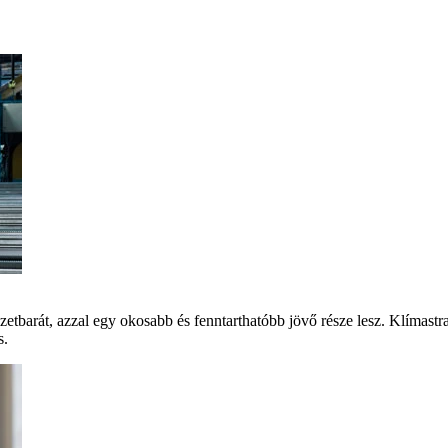
szetbarát, azzal egy okosabb és fenntarthatóbb jövő része lesz. Klíma
s.