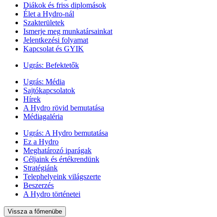
Diákok és friss diplomások
Élet a Hydro-nál
Szakterületek
Ismerje meg munkatársainkat
Jelentkezési folyamat
Kapcsolat és GYIK
Ugrás:
Befektetők
Ugrás:
Média
Sajtókapcsolatok
Hírek
A Hydro rövid bemutatása
Médiagaléria
Ugrás:
A Hydro bemutatása
Ez a Hydro
Meghatározó iparágak
Céljaink és értékrendünk
Stratégiánk
Telephelyeink világszerte
Beszerzés
A Hydro történetei
Vissza a főmenübe