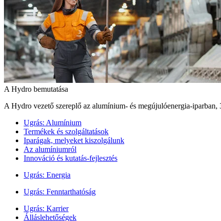
A Hydro bemutatása
A Hydro vezető szereplő az alumínium- és megújulóenergia‑iparban, 
Ugrás:
Alumínium
Termékek és szolgáltatások
Iparágak, melyeket kiszolgálunk
Az alumíniumról
Innováció és kutatás-fejlesztés
Ugrás:
Energia
Ugrás:
Fenntarthatóság
Ugrás:
Karrier
Álláslehetőségek