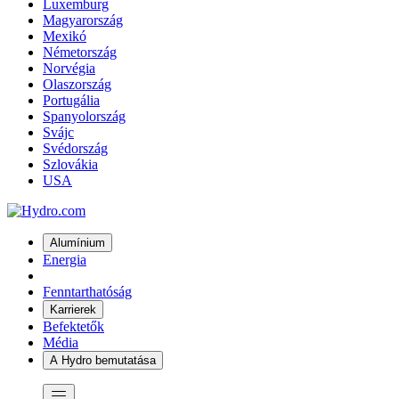
Luxemburg
Magyarország
Mexikó
Németország
Norvégia
Olaszország
Portugália
Spanyolország
Svájc
Svédország
Szlovákia
USA
Alumínium
Energia
Fenntarthatóság
Karrierek
Befektetők
Média
A Hydro bemutatása