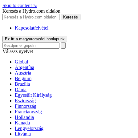
Skip to content
↘
Keresés a Hydro.com oldalon
Keresés
Kapcsolatfelvétel
Ez itt a magyarországi honlapunk
Válassz nyelvet
Global
Argentína
Ausztria
Belgium
Brazília
Dánia
Egyesült Királyság
Észtország
Finnország
Franciaország
Hollandia
Kanada
Lengyelország
Litvánia