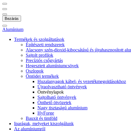
Bezárás
Alumínium
Termékek és szolgáltatások
Építészeti rendszerek
Alacsony szén-dioxid-kibocsátású és újrahasznosított al
Sajtolt profilok
Precíziós csőgyártás
Hegesztett alumíniumcsövek
Oszlopok
Öntödei termékek
Huzalanyagok kábel- és vezetékmegoldásokhoz
Újraolvasztható öntvények
Öntvénylapok
Sajtolható öntvények
Önthető ötvözetek
Nagy tisztaságú alumínium
HyForge
Bauxit és timföld
Iparágak, melyeket kiszolgálunk
Az alumíniumról