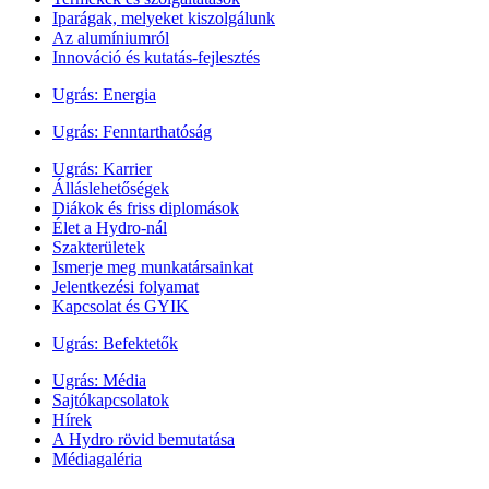
Iparágak, melyeket kiszolgálunk
Az alumíniumról
Innováció és kutatás-fejlesztés
Ugrás:
Energia
Ugrás:
Fenntarthatóság
Ugrás:
Karrier
Álláslehetőségek
Diákok és friss diplomások
Élet a Hydro-nál
Szakterületek
Ismerje meg munkatársainkat
Jelentkezési folyamat
Kapcsolat és GYIK
Ugrás:
Befektetők
Ugrás:
Média
Sajtókapcsolatok
Hírek
A Hydro rövid bemutatása
Médiagaléria