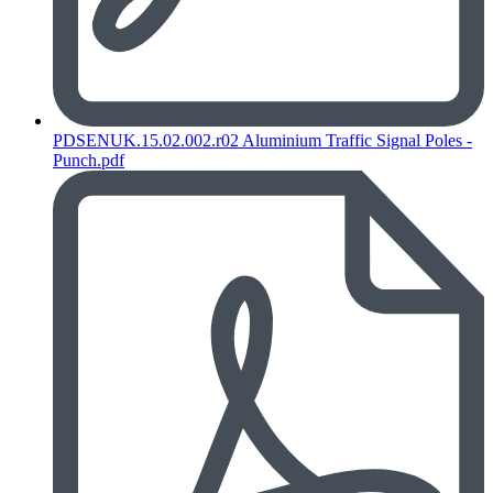
PDSENUK.15.02.002.r02 Aluminium Traffic Signal Poles -
Punch.pdf