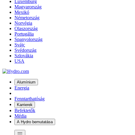
Luxemburg
Magyarország
Mexikó
Németország
Norvégia
Olaszország
Portugália
Spanyolország
Svájc
Svédország
Szlovákia
USA
Alumínium
Energia
Fenntarthatóság
Karrierek
Befektetők
Média
A Hydro bemutatása