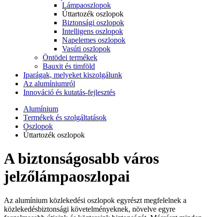
Lámpaoszlopok
Úttartozék oszlopok
Biztonsági oszlopok
Intelligens oszlopok
Napelemes oszlopok
Vasúti oszlopok
Öntödei termékek
Bauxit és timföld
Iparágak, melyeket kiszolgálunk
Az alumíniumról
Innováció és kutatás-fejlesztés
Alumínium
Termékek és szolgáltatások
Oszlopok
Úttartozék oszlopok
A biztonságosabb város
jelzőlámpaoszlopai
Az alumínium közlekedési oszlopok egyrészt megfelelnek a
közlekedésbiztonsági követelményeknek, növelve egyre