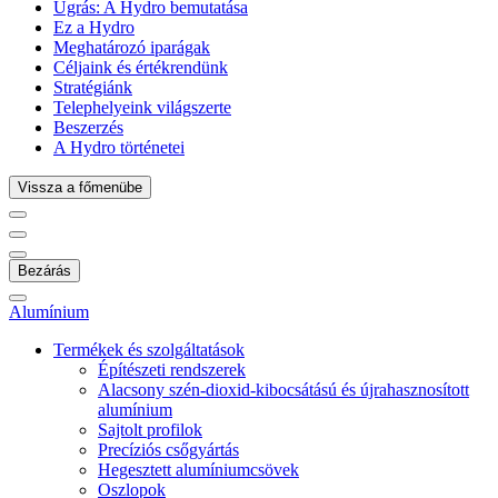
Ugrás:
A Hydro bemutatása
Ez a Hydro
Meghatározó iparágak
Céljaink és értékrendünk
Stratégiánk
Telephelyeink világszerte
Beszerzés
A Hydro történetei
Vissza a főmenübe
Bezárás
Alumínium
Termékek és szolgáltatások
Építészeti rendszerek
Alacsony szén-dioxid-kibocsátású és újrahasznosított
alumínium
Sajtolt profilok
Precíziós csőgyártás
Hegesztett alumíniumcsövek
Oszlopok