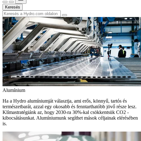
Keresés
Alumínium
Ha a Hydro alumíniumját választja, ami erős, könnyű, tartós és
természetbarát, azzal egy okosabb és fenntarthatóbb jövő része lesz.
Klímastratégiánk az, hogy 2030-ra 30%-kal csökkentsük CO2 -
kibocsátásunkat. Alumíniumunk segíthet mások céljainak elérésében
is.