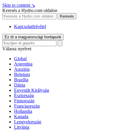
Skip to content
↘
Keresés a Hydro.com oldalon
Keresés
Kapcsolatfelvétel
Ez itt a magyarországi honlapunk
Válassz nyelvet
Global
Argentína
Ausztria
Belgium
Brazília
Dánia
Egyesült Királyság
Észtország
Finnország
Franciaország
Hollandia
Kanada
Lengyelország
Litvánia