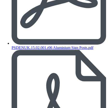
PSDENUK.15.02.001.r06 Aluminium Sign Posts.pdf