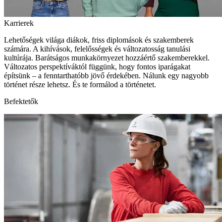
Karrierek
Lehetőségek világa diákok, friss diplomások és szakemberek
számára. A kihívások, felelősségek és változatosság tanulási
kultúrája. Barátságos munkakörnyezet hozzáértő szakemberekkel.
Változatos perspektíváktól függünk, hogy fontos iparágakat
építsünk – a fenntarthatóbb jövő érdekében. Nálunk egy nagyobb
történet része lehetsz. És te formálod a történetet.
Befektetők