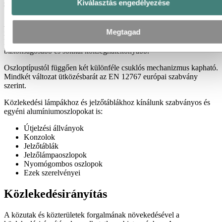
süllyeszthető oszlopok
Kiválasztás engedélyezése
A közlekedési kamerák és lámpák rendszeres karbantartást
Megtagad
igényelnek. Könnyen emelhető és süllyeszthető csuklós oszlop (pl.
HiLo termékünk) választása esetén a karbantartás egyszerűbb,
biztonságosabb és sokkal költséghatékonyabb.
Oszloptípustól függően két különféle csuklós mechanizmus kapható.
Mindkét változat ütközésbarát az EN 12767 európai szabvány
szerint.
Közlekedési lámpákhoz és jelzőtáblákhoz kínálunk szabványos és
egyéni alumíniumoszlopokat is:
Útjelzési állványok
Konzolok
Jelzőtáblák
Jelzőlámpaoszlopok
Nyomógombos oszlopok
Ezek szerelvényei
Közlekedésirányítás
A közutak és közterületek forgalmának növekedésével a