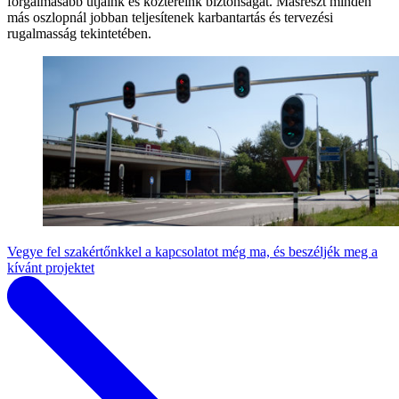
forgalmasabb útjaink és köztereink biztonságát. Másrészt minden
más oszlopnál jobban teljesítenek karbantartás és tervezési
rugalmasság tekintetében.
Vegye fel szakértőnkkel a kapcsolatot még ma, és beszéljék meg a
kívánt projektet