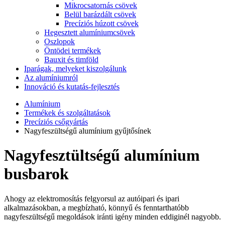
Mikrocsatornás csövek
Belül barázdált csövek
Precíziós húzott csövek
Hegesztett alumíniumcsövek
Oszlopok
Öntödei termékek
Bauxit és timföld
Iparágak, melyeket kiszolgálunk
Az alumíniumról
Innováció és kutatás-fejlesztés
Alumínium
Termékek és szolgáltatások
Precíziós csőgyártás
Nagyfeszültségű alumínium gyűjtősínek
Nagyfesztültségű alumínium
busbarok
Ahogy az elektromosítás felgyorsul az autóipari és ipari
alkalmazásokban, a megbízható, könnyű és fenntarthatóbb
nagyfeszültségű megoldások iránti igény minden eddiginél nagyobb.