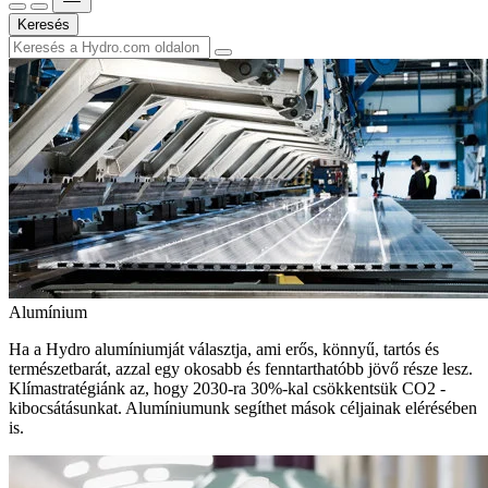
Keresés
Alumínium
Ha a Hydro alumíniumját választja, ami erős, könnyű, tartós és
természetbarát, azzal egy okosabb és fenntarthatóbb jövő része lesz.
Klímastratégiánk az, hogy 2030-ra 30%-kal csökkentsük CO2 -
kibocsátásunkat. Alumíniumunk segíthet mások céljainak elérésében
is.