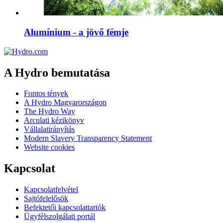
Alumínium - a jövő fémje
A Hydro bemutatása
Fontos tények
A Hydro Magyarországon
The Hydro Way
Arculati kézikönyv
Vállalatirányítás
Modern Slavery Transparency Statement
Website cookies
Kapcsolat
Kapcsolatfelvétel
Sajtófelelősök
Befektetői kapcsolattartók
Ügyfélszolgálati portál