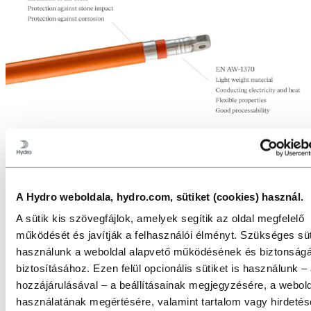
Teljesítményre tervezve
A Hydro Precision Tubing alumínium busbarok precízen
A Hydro weboldala, hydro.com, sütiket (cookies) használ.
megtervezett vezetők, amelyeket a modern villamosított rendszerek
A sütik kis szövegfájlok, amelyek segítik az oldal megfelelő
növekvő teljesítménykövetelményeinek kielégítésére fejlesztettek ki.
Bár az alumínium nagyobb keresztmetszetet igényel, mint a réz,
működését és javítják a felhasználói élményt. Szükséges süt
megfelelő méretezés mellett a kialakítás hatékony hőelvezetést, nagy
használunk a weboldal alapvető működésének és biztonság
áramterhelhetőséget és optimalizált rendszerhatékonyságot biztosít.
biztosításához. Ezen felül opcionális sütiket is használunk –
A Hydro mélyreható kohászati szakértelmére és fejlett szimulációs
hozzájárulásával – a beállításainak megjegyzésére, a webol
képességeire támaszkodva optimalizáljuk az ötvözetválasztást, a
használatának megértésére, valamint tartalom vagy hirdeté
geometriát és a felületkezeléseket, hogy a legjobb egyensúlyt érjük