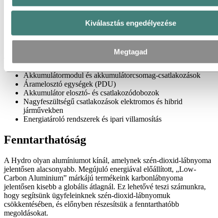
Optimalizált hőteljesítmény
Tervezési szabadság a precíz sajtolásnak köszönhetően
Kiválasztás engedélyezése
Költséghatékony teljes rendszermegoldások
Autóipari szintű minőség és megbízhatóság
Megtagad
Alkalmazási területek
Akkumulátormodul és akkumulátorcsomag-csatlakozások
Áramelosztó egységek (PDU)
Akkumulátor elosztó- és csatlakozódobozok
Nagyfeszültségű csatlakozások elektromos és hibrid
járművekben
Energiatároló rendszerek és ipari villamosítás
Fenntarthatóság
A Hydro olyan alumíniumot kínál, amelynek szén-dioxid-lábnyoma
jelentősen alacsonyabb. Megújuló energiával előállított, „Low-
Carbon Aluminium” márkájú termékeink karbonlábnyoma
jelentősen kisebb a globális átlagnál. Ez lehetővé teszi számunkra,
hogy segítsünk ügyfeleinknek szén-dioxid-lábnyomuk
csökkentésében, és előnyben részesítsük a fenntarthatóbb
megoldásokat.