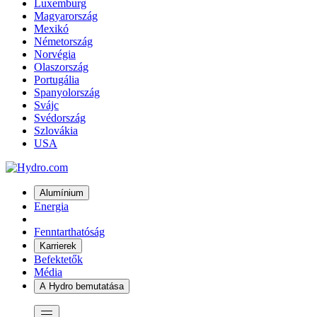
Luxemburg
Magyarország
Mexikó
Németország
Norvégia
Olaszország
Portugália
Spanyolország
Svájc
Svédország
Szlovákia
USA
Alumínium
Energia
Fenntarthatóság
Karrierek
Befektetők
Média
A Hydro bemutatása