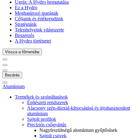
Ugrás:
A Hydro bemutatása
Ez a Hydro
Meghatározó iparágak
Céljaink és értékrendünk
Stratégiánk
Telephelyeink világszerte
Beszerzés
A Hydro történetei
Vissza a főmenübe
Bezárás
Alumínium
Termékek és szolgáltatások
Építészeti rendszerek
Alacsony szén-dioxid-kibocsátású és újrahasznosított
alumínium
Sajtolt profilok
Precíziós csőgyártás
Nagyfeszültségű alumínium gyűjtősínek
Sajtolt csövek