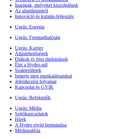
Iparágak, melyeket kiszolgálunk
Az alumíniumról
Innováció és kutatás-fejlesztés
Ugrás:
Energia
Ugrás:
Fenntarthatóság
Ugrás:
Karrier
Álláslehetőségek
Diákok és friss diplomások
Élet a Hydro-nál
Szakterületek
Ismerje meg munkatársainkat
Jelentkezési folyamat
Kapcsolat és GYIK
Ugrás:
Befektetők
Ugrás:
Média
Sajtókapcsolatok
Hírek
A Hydro rövid bemutatása
Médiagaléria