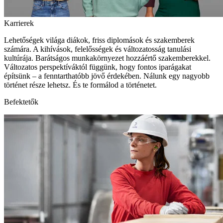
Karrierek
Lehetőségek világa diákok, friss diplomások és szakemberek
számára. A kihívások, felelősségek és változatosság tanulási
kultúrája. Barátságos munkakörnyezet hozzáértő szakemberekkel.
Változatos perspektíváktól függünk, hogy fontos iparágakat
építsünk – a fenntarthatóbb jövő érdekében. Nálunk egy nagyobb
történet része lehetsz. És te formálod a történetet.
Befektetők