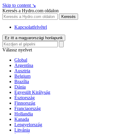
Skip to content
↘
Keresés a Hydro.com oldalon
Keresés
Kapcsolatfelvétel
Ez itt a magyarországi honlapunk
Válassz nyelvet
Global
Argentína
Ausztria
Belgium
Brazília
Dánia
Egyesült Királyság
Észtország
Finnország
Franciaország
Hollandia
Kanada
Lengyelország
Litvánia