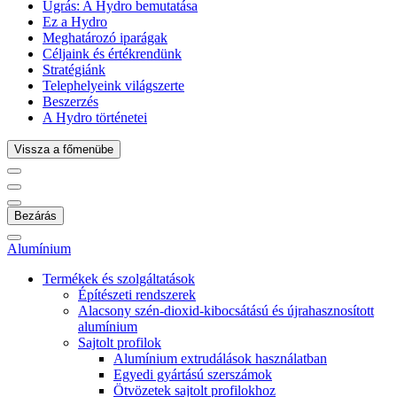
Ugrás:
A Hydro bemutatása
Ez a Hydro
Meghatározó iparágak
Céljaink és értékrendünk
Stratégiánk
Telephelyeink világszerte
Beszerzés
A Hydro történetei
Vissza a főmenübe
Bezárás
Alumínium
Termékek és szolgáltatások
Építészeti rendszerek
Alacsony szén-dioxid-kibocsátású és újrahasznosított
alumínium
Sajtolt profilok
Alumínium extrudálások használatban
Egyedi gyártású szerszámok
Ötvözetek sajtolt profilokhoz