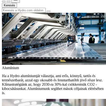
Keresés
Alumínium
Ha a Hydro alumíniumját választja, ami erős, könnyű, tartós és
természetbarát, azzal egy okosabb és fenntarthatóbb jövő része lesz.
Klímastratégiánk az, hogy 2030-ra 30%-kal csökkentsük CO2 -
kibocsátásunkat. Alumíniumunk segíthet mások céljainak elérésében
is.