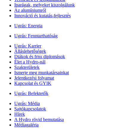
Iparágak, melyeket kiszolgálunk
Az alumíniumról
Innováció és kutatás-fejlesztés
Ugrás:
Energia
Ugrás:
Fenntarthatóság
Ugrás:
Karrier
Álláslehetőségek
Diákok és friss diplomások
Élet a Hydro-nál
Szakterületek
Ismerje meg munkatársainkat
Jelentkezési folyamat
Kapcsolat és GYIK
Ugrás:
Befektetők
Ugrás:
Média
Sajtókapcsolatok
Hírek
A Hydro rövid bemutatása
Médiagaléria