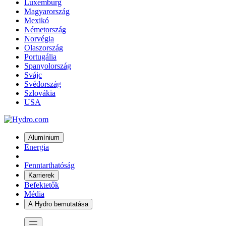
Luxemburg
Magyarország
Mexikó
Németország
Norvégia
Olaszország
Portugália
Spanyolország
Svájc
Svédország
Szlovákia
USA
Alumínium
Energia
Fenntarthatóság
Karrierek
Befektetők
Média
A Hydro bemutatása