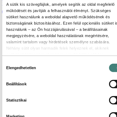
hozzánk a válaszért.
A sütik kis szövegfájlok, amelyek segítik az oldal megfelelő
működését és javítják a felhasználói élményt. Szükséges
sütiket használunk a weboldal alapvető működésének és
biztonságának biztosításához. Ezen felül opcionális sütiket i
használunk – az Ön hozzájárulásával – a beállításainak
megjegyzésére, a weboldal használatának megértésére,
valamint tartalom vagy hirdetések személyre szabására.
Néhány sütit olyan harmadik felek helyeznek el, akiknek
eszközeit biztonsági, elemzési vagy hirdetési célokra
használjuk. Ezek a harmadik felek a weboldalunk használatá
Hozzájárulás
gyűjtött információkat kombinálhatják más, Ön által megadot
Elengedhetetlen
kiválasztása
adatokkal, vagy olyan adatokkal, amelyeket az ő szolgáltatá
használata során gyűjtöttek. A harmadik fél, amely egy adott
Beállítások
third‑party sütiért felelős, az adott süti által gyűjtött személy
adatok adatkezelője. Az alábbi sütilistában megtekintheti, me
harmadik felek érintettek.
Statisztikai
Marketing