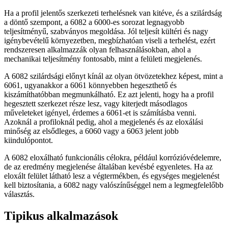
Ha a profil jelentős szerkezeti terhelésnek van kitéve, és a szilárdság
a döntő szempont, a 6082 a 6000‑es sorozat legnagyobb
teljesítményű, szabványos megoldása. Jól teljesít kültéri és nagy
igénybevételű környezetben, megbízhatóan viseli a terhelést, ezért
rendszeresen alkalmazzák olyan felhasználásokban, ahol a
mechanikai teljesítmény fontosabb, mint a felületi megjelenés.
A 6082 szilárdsági előnyt kínál az olyan ötvözetekhez képest, mint a
6061, ugyanakkor a 6061 könnyebben hegeszthető és
kiszámíthatóbban megmunkálható. Ez azt jelenti, hogy ha a profil
hegesztett szerkezet része lesz, vagy kiterjedt másodlagos
műveleteket igényel, érdemes a 6061-et is számításba venni.
Azoknál a profiloknál pedig, ahol a megjelenés és az eloxálási
minőség az elsődleges, a 6060 vagy a 6063 jelent jobb
kiindulópontot.
A 6082 eloxálható funkcionális célokra, például korrózióvédelemre,
de az eredmény megjelenése általában kevésbé egyenletes. Ha az
eloxált felület látható lesz a végtermékben, és egységes megjelenést
kell biztosítania, a 6082 nagy valószínűséggel nem a legmegfelelőbb
választás.
Tipikus alkalmazások