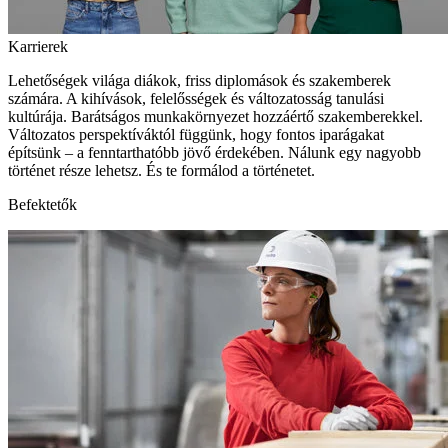
Karrierek
Lehetőségek világa diákok, friss diplomások és szakemberek
számára. A kihívások, felelősségek és változatosság tanulási
kultúrája. Barátságos munkakörnyezet hozzáértő szakemberekkel.
Változatos perspektíváktól függünk, hogy fontos iparágakat
építsünk – a fenntarthatóbb jövő érdekében. Nálunk egy nagyobb
történet része lehetsz. És te formálod a történetet.
Befektetők