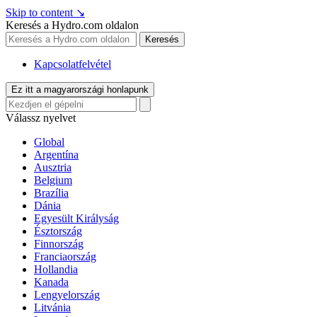
Skip to content
↘
Keresés a Hydro.com oldalon
Keresés
Kapcsolatfelvétel
Ez itt a magyarországi honlapunk
Válassz nyelvet
Global
Argentína
Ausztria
Belgium
Brazília
Dánia
Egyesült Királyság
Észtország
Finnország
Franciaország
Hollandia
Kanada
Lengyelország
Litvánia