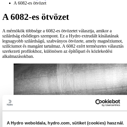
A 6082-es ötvözet
A 6082-es ötvözet
A mérnökök többsége a 6082-es ötvözetet választja, amikor a
szilárdság elsődleges szempont. Ez a Hydro extrudált kínálatának
legnagyobb szilárdságú, szabványos ötvözete, amely magnéziumot,
szilíciumot és mangánt tartalmaz. A 6082 ezért természetes választás
szerkezeti profilokhoz, különösen az építőipari és közlekedési
alkalmazásokban.
A Hydro weboldala, hydro.com, sütiket (cookies) használ.
Melyek a megfelelő ötvözetek az Ön termékeihez? Forduljon