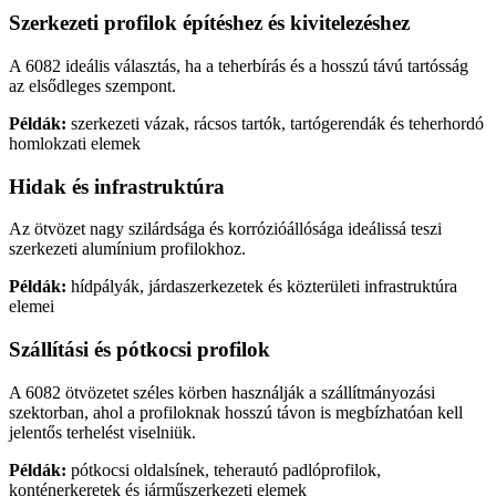
Szerkezeti profilok építéshez és kivitelezéshez
A 6082 ideális választás, ha a teherbírás és a hosszú távú tartósság
az elsődleges szempont.
Példák:
szerkezeti vázak, rácsos tartók, tartógerendák és teherhordó
homlokzati elemek
Hidak és infrastruktúra
Az ötvözet nagy szilárdsága és korrózióállósága ideálissá teszi
szerkezeti alumínium profilokhoz.
Példák:
hídpályák, járdaszerkezetek és közterületi infrastruktúra
elemei
Szállítási és pótkocsi profilok
A 6082 ötvözetet széles körben használják a szállítmányozási
szektorban, ahol a profiloknak hosszú távon is megbízhatóan kell
jelentős terhelést viselniük.
Példák:
pótkocsi oldalsínek, teherautó padlóprofilok,
konténerkeretek és járműszerkezeti elemek