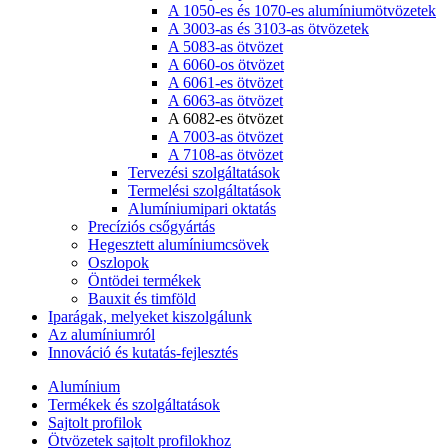
A 1050-es és 1070-es alumíniumötvözetek
A 3003-as és 3103-as ötvözetek
A 5083-as ötvözet
A 6060-os ötvözet
A 6061-es ötvözet
A 6063-as ötvözet
A 6082-es ötvözet
A 7003-as ötvözet
A 7108-as ötvözet
Tervezési szolgáltatások
Termelési szolgáltatások
Alumíniumipari oktatás
Precíziós csőgyártás
Hegesztett alumíniumcsövek
Oszlopok
Öntödei termékek
Bauxit és timföld
Iparágak, melyeket kiszolgálunk
Az alumíniumról
Innováció és kutatás-fejlesztés
Alumínium
Termékek és szolgáltatások
Sajtolt profilok
Ötvözetek sajtolt profilokhoz