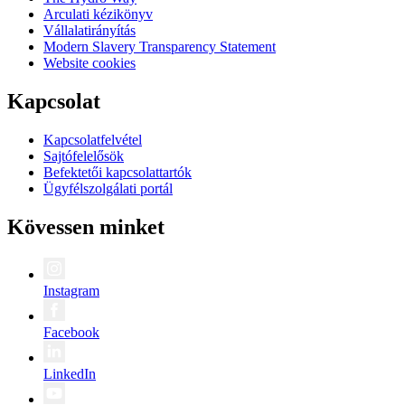
Arculati kézikönyv
Vállalatirányítás
Modern Slavery Transparency Statement
Website cookies
Kapcsolat
Kapcsolatfelvétel
Sajtófelelősök
Befektetői kapcsolattartók
Ügyfélszolgálati portál
Kövessen minket
Instagram
Facebook
LinkedIn