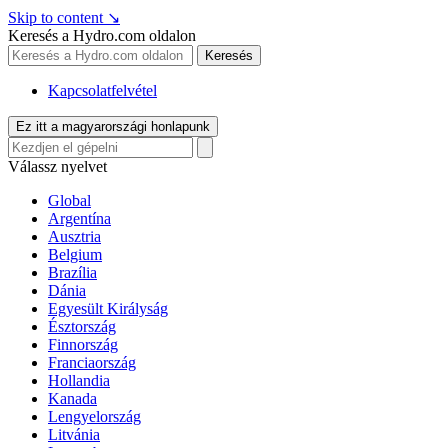
Skip to content
↘
Keresés a Hydro.com oldalon
Keresés
Kapcsolatfelvétel
Ez itt a magyarországi honlapunk
Válassz nyelvet
Global
Argentína
Ausztria
Belgium
Brazília
Dánia
Egyesült Királyság
Észtország
Finnország
Franciaország
Hollandia
Kanada
Lengyelország
Litvánia