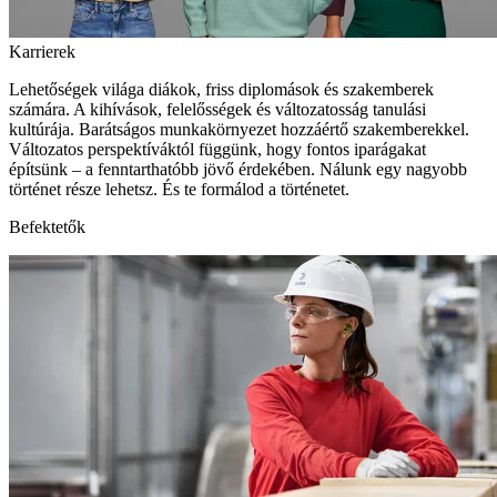
Karrierek
Lehetőségek világa diákok, friss diplomások és szakemberek
számára. A kihívások, felelősségek és változatosság tanulási
kultúrája. Barátságos munkakörnyezet hozzáértő szakemberekkel.
Változatos perspektíváktól függünk, hogy fontos iparágakat
építsünk – a fenntarthatóbb jövő érdekében. Nálunk egy nagyobb
történet része lehetsz. És te formálod a történetet.
Befektetők