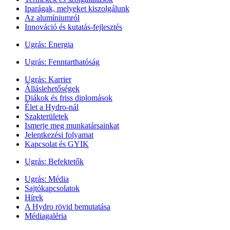
Iparágak, melyeket kiszolgálunk
Az alumíniumról
Innováció és kutatás-fejlesztés
Ugrás:
Energia
Ugrás:
Fenntarthatóság
Ugrás:
Karrier
Álláslehetőségek
Diákok és friss diplomások
Élet a Hydro-nál
Szakterületek
Ismerje meg munkatársainkat
Jelentkezési folyamat
Kapcsolat és GYIK
Ugrás:
Befektetők
Ugrás:
Média
Sajtókapcsolatok
Hírek
A Hydro rövid bemutatása
Médiagaléria