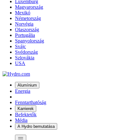
Luxemburg
Magyarország
Mexikó
Németország
Norvégia
Olaszország
Portugália
Spanyolország
Svájc
Svédország
Szlovákia
USA
Alumínium
Energia
Fenntarthatóság
Karrierek
Befektetők
Média
A Hydro bemutatása