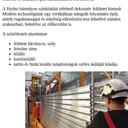
A Hydro bármilyen színkóddal elérhető dekoratív felületet biztosít.
Modern technológiánk egy vertikálisan integrált folyamatra épül,
amely rugalmasságot és minőség-ellenőrzést tesz lehetővé minden
szakaszban, beleértve az előkezelést is.
A szórófestett alumínium
felülete látványos, szép
felszíne sima
hőálló
korrózióálló
tartós és funkcionális tulajdonságok széles skáláját kínálja.