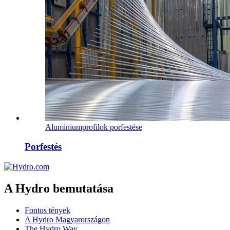
Alumíniumprofilok porfestése
Porfestés
A Hydro bemutatása
Fontos tények
A Hydro Magyarországon
The Hydro Way