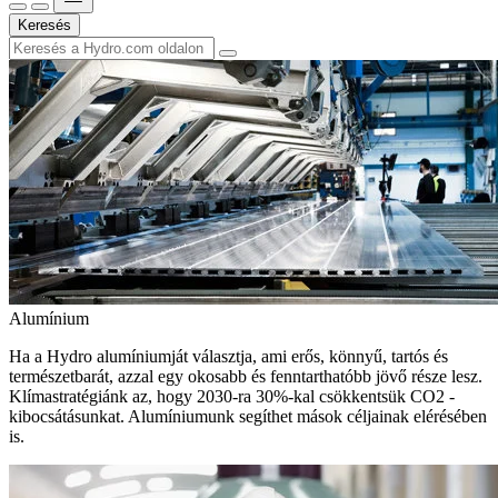
Keresés
Alumínium
Ha a Hydro alumíniumját választja, ami erős, könnyű, tartós és
természetbarát, azzal egy okosabb és fenntarthatóbb jövő része lesz.
Klímastratégiánk az, hogy 2030-ra 30%-kal csökkentsük CO2 -
kibocsátásunkat. Alumíniumunk segíthet mások céljainak elérésében
is.