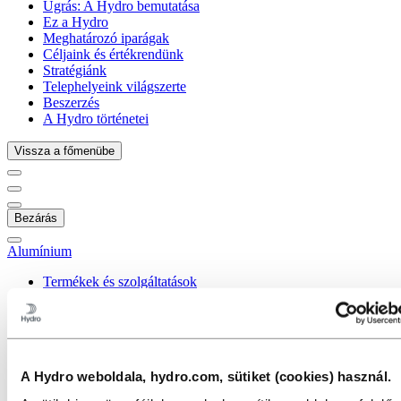
Ugrás:
A Hydro bemutatása
Ez a Hydro
Meghatározó iparágak
Céljaink és értékrendünk
Stratégiánk
Telephelyeink világszerte
Beszerzés
A Hydro történetei
Vissza a főmenübe
Bezárás
Alumínium
Termékek és szolgáltatások
Építészeti rendszerek
Alacsony szén-dioxid-kibocsátású és újrahasznosított
alumínium
Sajtolt profilok
Alumínium extrudálások használatban
A Hydro weboldala, hydro.com, sütiket (cookies) használ.
Egyedi gyártású szerszámok
Ötvözetek sajtolt profilokhoz