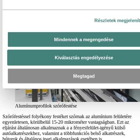
Szórófestés magas fényű
alkalmazásokhoz
Részletek megjelení
A szórófestés széles színválasztékban lehetséges és ideális olyan
termékekhez, amelyek vékony bevonatot igényelnek.
Mindennek a megengedése
Kiválasztás engedélyezése
Megtagad
Alumínumprofilok szórófestése
Szórófestéssel folyékony festéket szórnak az alumínium felületére
egyenletesen, körülbelül 15-20 mikrométer vastagságban. Ezt az
eljárást általánosan alkalmaznak a a fényesfelület-igényű külső
autóalkatrészekhez, valamint a többfunkciós belső alkatrészek,
bútorok és általános ipari alkalmazások esetében is.