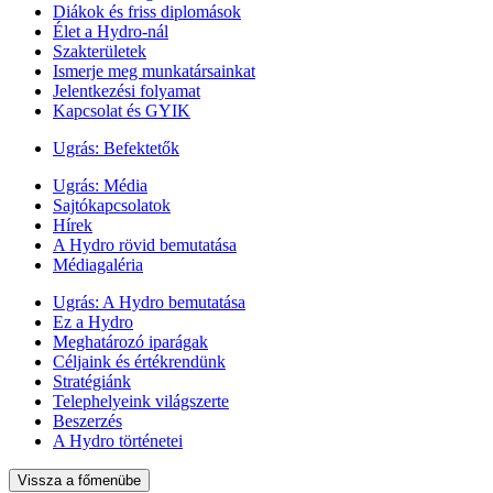
Diákok és friss diplomások
Élet a Hydro-nál
Szakterületek
Ismerje meg munkatársainkat
Jelentkezési folyamat
Kapcsolat és GYIK
Ugrás:
Befektetők
Ugrás:
Média
Sajtókapcsolatok
Hírek
A Hydro rövid bemutatása
Médiagaléria
Ugrás:
A Hydro bemutatása
Ez a Hydro
Meghatározó iparágak
Céljaink és értékrendünk
Stratégiánk
Telephelyeink világszerte
Beszerzés
A Hydro történetei
Vissza a főmenübe