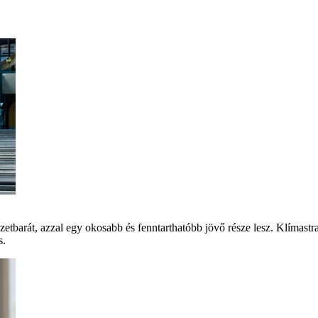
szetbarát, azzal egy okosabb és fenntarthatóbb jövő része lesz. Klíma
s.