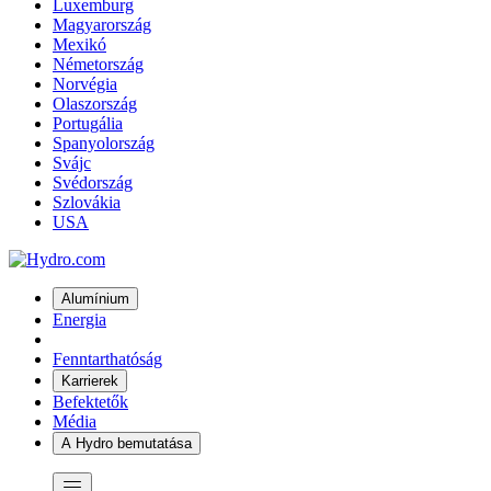
Luxemburg
Magyarország
Mexikó
Németország
Norvégia
Olaszország
Portugália
Spanyolország
Svájc
Svédország
Szlovákia
USA
Alumínium
Energia
Fenntarthatóság
Karrierek
Befektetők
Média
A Hydro bemutatása