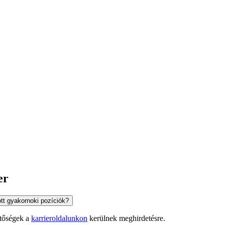
er
tt gyakornoki pozíciók?
etőségek a
karrieroldalunkon
kerülnek meghirdetésre.