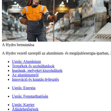
A Hydro bemutatása
A Hydro vezető szereplő az alumínium- és megújulóenergia‑iparban, 
Ugrás:
Alumínium
Termékek és szolgáltatások
Iparágak, melyeket kiszolgálunk
Az alumíniumról
Innováció és kutatás-fejlesztés
Ugrás:
Energia
Ugrás:
Fenntarthatóság
Ugrás:
Karrier
Álláslehetőségek