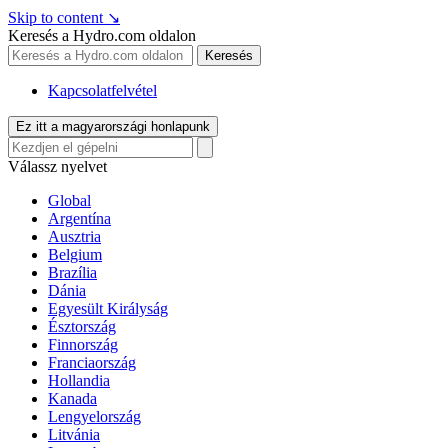
Skip to content
↘
Keresés a Hydro.com oldalon
Keresés
Kapcsolatfelvétel
Ez itt a magyarországi honlapunk
Válassz nyelvet
Global
Argentína
Ausztria
Belgium
Brazília
Dánia
Egyesült Királyság
Észtország
Finnország
Franciaország
Hollandia
Kanada
Lengyelország
Litvánia