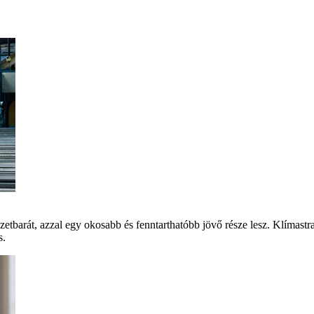
szetbarát, azzal egy okosabb és fenntarthatóbb jövő része lesz. Klíma
s.