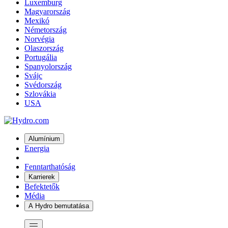
Luxemburg
Magyarország
Mexikó
Németország
Norvégia
Olaszország
Portugália
Spanyolország
Svájc
Svédország
Szlovákia
USA
Alumínium
Energia
Fenntarthatóság
Karrierek
Befektetők
Média
A Hydro bemutatása