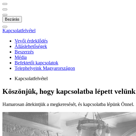
Bezárás
Kapcsolatfelvétel
Vevői érdeklődés
Álláslehetőségek
Beszerzés
Média
Befektetői kapcsolatok
Telephelyeink Magyarországon
Kapcsolatfelvétel
Köszönjük, hogy kapcsolatba lépett velünk
Hamarosan áttekintjük a megkeresését, és kapcsolatba lépünk Önnel.