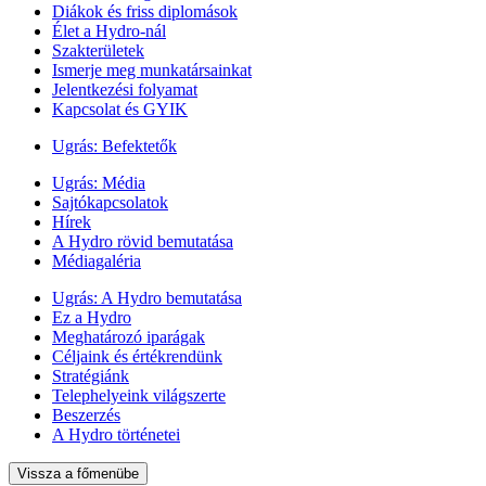
Diákok és friss diplomások
Élet a Hydro-nál
Szakterületek
Ismerje meg munkatársainkat
Jelentkezési folyamat
Kapcsolat és GYIK
Ugrás:
Befektetők
Ugrás:
Média
Sajtókapcsolatok
Hírek
A Hydro rövid bemutatása
Médiagaléria
Ugrás:
A Hydro bemutatása
Ez a Hydro
Meghatározó iparágak
Céljaink és értékrendünk
Stratégiánk
Telephelyeink világszerte
Beszerzés
A Hydro történetei
Vissza a főmenübe