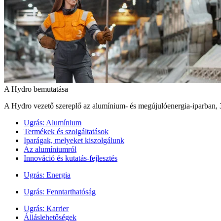
A Hydro bemutatása
A Hydro vezető szereplő az alumínium- és megújulóenergia‑iparban, 
Ugrás:
Alumínium
Termékek és szolgáltatások
Iparágak, melyeket kiszolgálunk
Az alumíniumról
Innováció és kutatás-fejlesztés
Ugrás:
Energia
Ugrás:
Fenntarthatóság
Ugrás:
Karrier
Álláslehetőségek