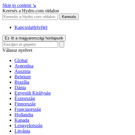
Skip to content
↘
Keresés a Hydro.com oldalon
Keresés
Kapcsolatfelvétel
Ez itt a magyarországi honlapunk
Válassz nyelvet
Global
Argentína
Ausztria
Belgium
Brazília
Dánia
Egyesült Királyság
Észtország
Finnország
Franciaország
Hollandia
Kanada
Lengyelország
Litvánia