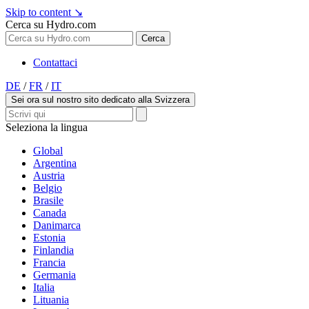
Skip to content
↘
Cerca su Hydro.com
Cerca
Contattaci
DE
/
FR
/
IT
Sei ora sul nostro sito dedicato alla Svizzera
Seleziona la lingua
Global
Argentina
Austria
Belgio
Brasile
Canada
Danimarca
Estonia
Finlandia
Francia
Germania
Italia
Lituania