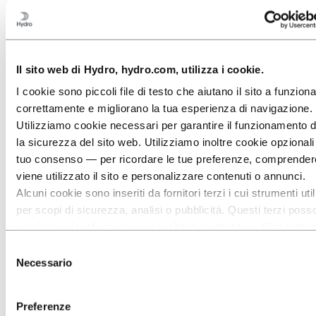
Gestione del portafoglio
Il sito web di Hydro, hydro.com, utilizza i cookie.
I cookie sono piccoli file di testo che aiutano il sito a funzion
correttamente e migliorano la tua esperienza di navigazione.
Utilizziamo cookie necessari per garantire il funzionamento d
la sicurezza del sito web. Utilizziamo inoltre cookie opzionali
tuo consenso — per ricordare le tue preferenze, comprende
viene utilizzato il sito e personalizzare contenuti o annunci.
Alcuni cookie sono inseriti da fornitori terzi i cui strumenti ut
per scopi di sicurezza, analisi o pubblicità. Questi terzi poss
combinare le informazioni raccolte durante il tuo utilizzo del 
Gestione del progetto
sito con altre informazioni che hai fornito loro o che hanno ra
Selezione
tramite l’utilizzo dei loro servizi. Il terzo responsabile di un c
Necessario
del
terze parti è il Titolare del trattamento dei dati personali racco
consenso
cookie. Puoi consultare quali terze parti sono coinvolte nell’e
Preferenze
cookie riportato più sotto.