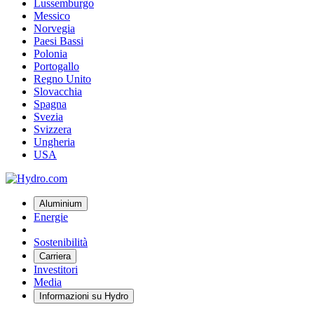
Lussemburgo
Messico
Norvegia
Paesi Bassi
Polonia
Portogallo
Regno Unito
Slovacchia
Spagna
Svezia
Svizzera
Ungheria
USA
Aluminium
Energie
Sostenibilità
Carriera
Investitori
Media
Informazioni su Hydro