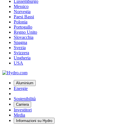
Lussemburgo
Messico
Norvegia
Paesi Bassi
Polonia
Portogallo
Regno Unito
Slovacchia
Spagna
Svezia
Svizzera
Ungheria
USA
Aluminium
Energie
Sostenibilità
Carriera
Investitori
Media
Informazioni su Hydro