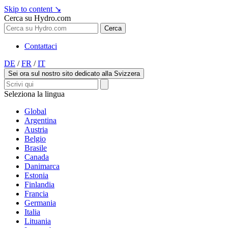
Skip to content
↘
Cerca su Hydro.com
Cerca
Contattaci
DE
/
FR
/
IT
Sei ora sul nostro sito dedicato alla Svizzera
Seleziona la lingua
Global
Argentina
Austria
Belgio
Brasile
Canada
Danimarca
Estonia
Finlandia
Francia
Germania
Italia
Lituania