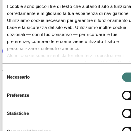
I cookie sono piccoli file di testo che aiutano il sito a funzion
correttamente e migliorano la tua esperienza di navigazione.
Utilizziamo cookie necessari per garantire il funzionamento d
base e la sicurezza del sito web. Utilizziamo inoltre cookie
opzionali — con il tuo consenso — per ricordare le tue
preferenze, comprendere come viene utilizzato il sito e
personalizzare contenuti o annunci.
Alcuni cookie sono inseriti da fornitori terzi i cui strumenti
utilizziamo per scopi di sicurezza, analisi o pubblicità. Questi
Explore our career areas
terzi possono combinare le informazioni raccolte durante il t
Selezione
utilizzo del nostro sito con altre informazioni che hai fornito l
Necessario
del
o che hanno raccolto tramite l’utilizzo dei loro servizi. Il terzo
consenso
responsabile di un cookie di terze parti è il Titolare del
Preferenze
trattamento dei dati personali raccolti da tale cookie. Puoi
consultare quali terze parti sono coinvolte nell’elenco dei coo
riportato più sotto.
Statistiche